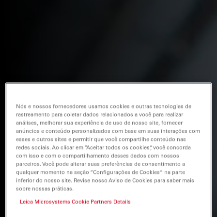
Nós e nossos fornecedores usamos cookies e outras tecnologias de
rastreamento para coletar dados relacionados a você para realizar
análises, melhorar sua experiência de uso de nosso site, fornecer
anúncios e conteúdo personalizados com base em suas interações com
esses e outros sites e permitir que você compartilhe conteúdo nas
redes sociais. Ao clicar em “Aceitar todos os cookies”, você concorda
com isso e com o compartilhamento desses dados com nossos
parceiros. Você pode alterar suas preferências de consentimento a
qualquer momento na seção “Configurações de Cookies” na parte
inferior do nosso site. Revise nosso Aviso de Cookies para saber mais
sobre nossas práticas.
Leica Microsystems Cookie Partners Details