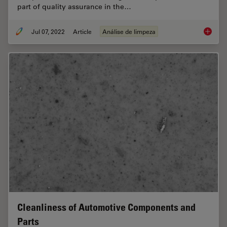
part of quality assurance in the…
Jul 07, 2022
Article
Análise de limpeza
Efficien
Cleanliness of Automotive Components and
Parts