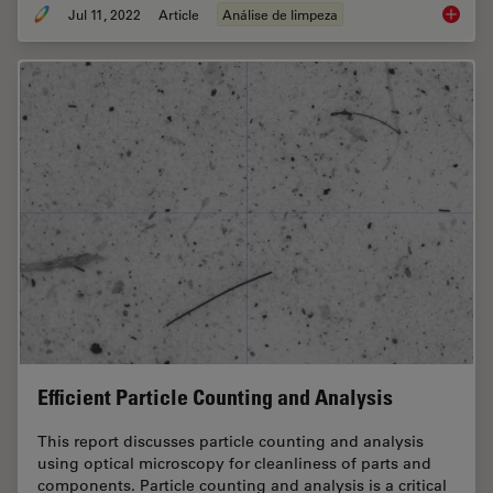
Jul 11, 2022
Article
Análise de limpeza
Cleanlin
Efficient Particle Counting and Analysis
This report discusses particle counting and analysis
using optical microscopy for cleanliness of parts and
components. Particle counting and analysis is a critical