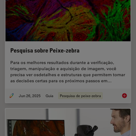
Pesquisa sobre Peixe-zebra
Para os melhores resultados durante a verificação,
triagem, manipulação e aquisição de imagem, você
precisa ver osdetalhes e estruturas que permitem tomar
as decisões certas para os próximos passos em…
Jun 26, 2025
Guia
Pesquisa de peixe-zebra
Pesquis