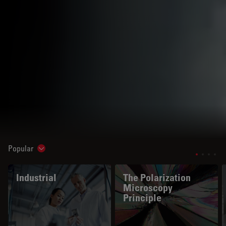
Popular
Show subnavigation
Industrial
The Polarization
Microscopy
Principle