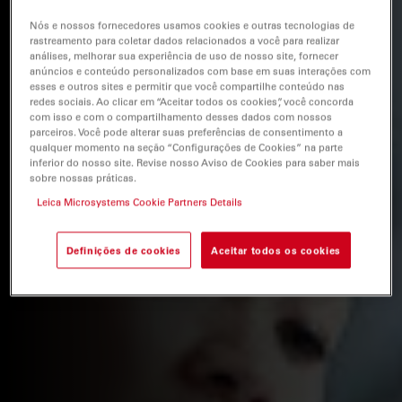
Nós e nossos fornecedores usamos cookies e outras tecnologias de
rastreamento para coletar dados relacionados a você para realizar
análises, melhorar sua experiência de uso de nosso site, fornecer
anúncios e conteúdo personalizados com base em suas interações com
esses e outros sites e permitir que você compartilhe conteúdo nas
redes sociais. Ao clicar em “Aceitar todos os cookies”, você concorda
com isso e com o compartilhamento desses dados com nossos
parceiros. Você pode alterar suas preferências de consentimento a
qualquer momento na seção “Configurações de Cookies” na parte
inferior do nosso site. Revise nosso Aviso de Cookies para saber mais
sobre nossas práticas.
Leica Microsystems Cookie Partners Details
Definições de cookies
Aceitar todos os cookies