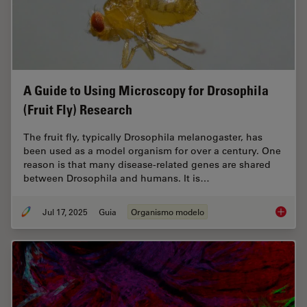
A Guide to Using Microscopy for Drosophila
(Fruit Fly) Research
The fruit fly, typically Drosophila melanogaster, has
been used as a model organism for over a century. One
reason is that many disease-related genes are shared
between Drosophila and humans. It is…
Jul 17, 2025
Guia
Organismo modelo
A Guide