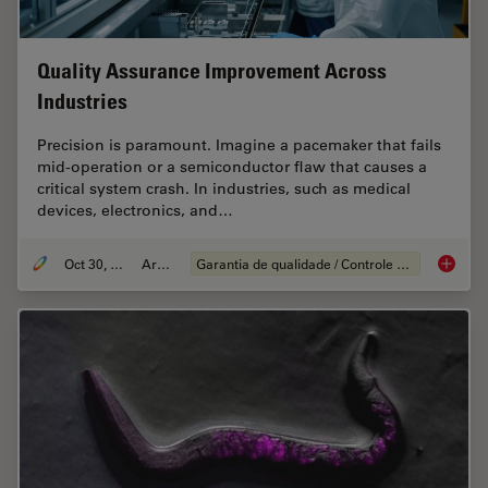
Quality Assurance Improvement Across
Industries
Precision is paramount. Imagine a pacemaker that fails
mid-operation or a semiconductor flaw that causes a
critical system crash. In industries, such as medical
devices, electronics, and…
Oct 30, 2025
Article
Garantia de qualidade / Controle de qualidade
Quality