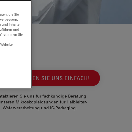
ten, die Sie
 verbessern,
g und Inhalte
hzuführen und
n“ stimmen Sie
 Website
KONTAKTIEREN SIE UNS EINFACH!
taktieren Sie uns für fachkundige Beratung
unseren Mikroskopielösungen für Halbleiter-
Waferverarbeitung und IC-Packaging.