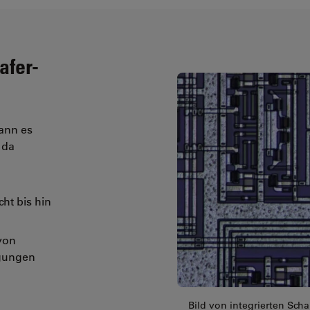
afer-
kann es
 da
cht bis hin
von
igungen
Bild von integrierten Schal