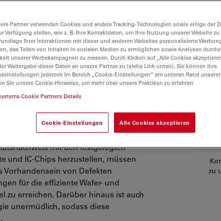
ere Partner verwenden Cookies und andere Tracking-Technologien sowie einige der Da
ur Verfügung stellen, wie z. B. Ihre Kontaktdaten, um Ihre Nutzung unserer Website zu
rundlage Ihrer Interaktionen mit dieser und anderen Websites personalisierte Werbun
llen, das Teilen von Inhalten in sozialen Medien zu ermöglichen sowie Analysen durc
keit unserer Werbekampagnen zu messen. Durch Klicken auf „Alle Cookies akzeptiere
er Weitergabe dieser Daten an unsere Partner zu (siehe Link unten). Sie können Ihre
gseinstellungen jederzeit im Bereich „Cookie-Einstellungen“ am unteren Rand unserer
en Sie unsere Cookie-Hinweise, um mehr über unsere Praktiken zu erfahren
systems Cookie Partners Details
und zuverlässige Halbleiterinspektion
die Verpackung, Montage und Prüfung
Cookie-Einstellungen
Alle Cookies akzeptieren
tscheidend für die Zuverlässigkeit bei
itätsnachweis mit den festgelegten
te und IC-Chips herzustellen, müssen
Kon
s Vorhandensein von Defekten
zu 
en für die effiziente Wafer- und
l zu erreichen. Darüber hinaus ist auch
gie unermüdlich, sodass diese
.