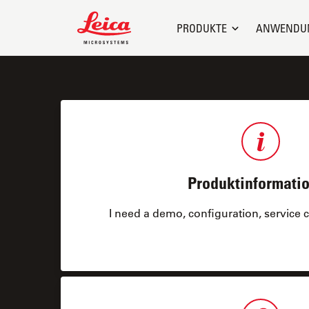
Leica Microsystems Logo
PRODUKTE
ANWENDU
Produktinformati
I need a demo, configuration, service co