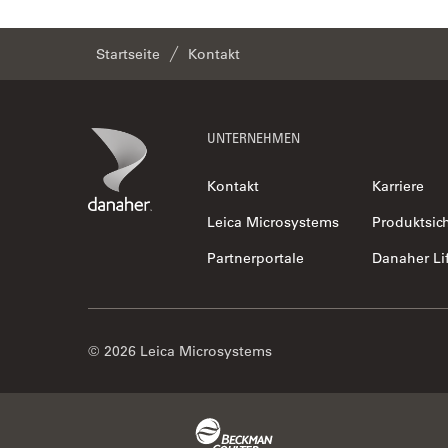
Startseite
Kontakt
Footer
Danaher Logo
UNTERNEHMEN
DB Surgical, Inc.
Autorisierter Partner vor Ort
Kontakt
Karriere
Leica Microsystems
Produktsic
Partnerportale
Danaher Li
© 2026 Leica Microsystems
DMI Medical, Inc.
Autorisierter Partner vor Ort
Beckman Coulter Link