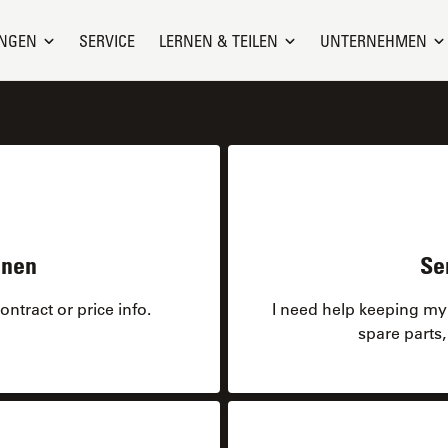
NGEN
SERVICE
LERNEN & TEILEN
UNTERNEHMEN
onen
Se
ntract or price info.
I need help keeping my 
spare parts,