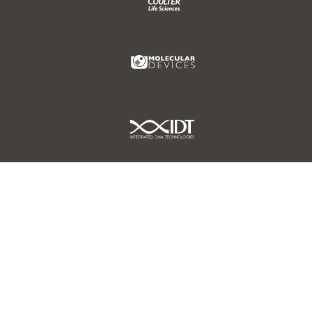
Molecular Devices Link
IDT Link
ICMAS Inc.
Autorisierter Partner vor Ort
iMiller Precision Optical Instruments Inc.
Autorisierter Partner vor Ort