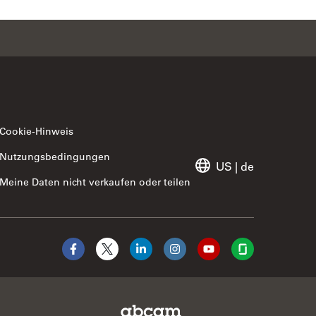
Leaflet
|
©
OpenStreetMap
contributors ©
CARTO
Cookie-Hinweis
Nutzungsbedingungen
US
|
de
Meine Daten nicht verkaufen oder teilen
Facebook
X
LinkedIn
Instagram
YouTube
Glassdoor
.com
Abcam Limited Link