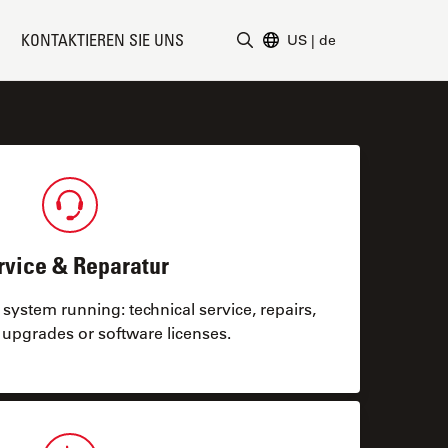
KONTAKTIEREN SIE UNS
US
|
de
Suchbegriff eingeben
rvice & Reparatur
system running: technical service, repairs,
 upgrades or software licenses.