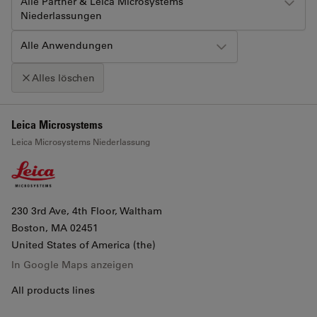
Alle Partner & Leica Microsystems
Niederlassungen
Alle Anwendungen
Alles löschen
+
Leica Microsystems
Klicken Sie auf die Karte, um den Scroll-Zoom zu aktivieren
Leica Microsystems Niederlassung
−
230 3rd Ave, 4th Floor, Waltham
Boston
, MA 02451
United States of America (the)
In Google Maps anzeigen
All products lines