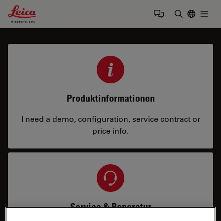
Leica Microsystems Logo
Togg
Suchbegrif
Produktinformationen
I need a demo, configuration, service contract or
price info.
Service & Reparatur