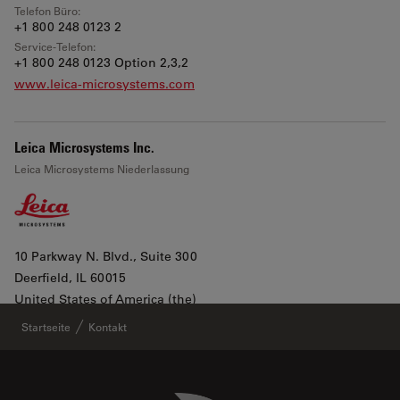
Telefon Büro:
+1 800 248 0123 2
Service-Telefon:
+1 800 248 0123 Option 2,3,2
www.leica-microsystems.com
Leica Microsystems Inc.
Leica Microsystems Niederlassung
10 Parkway N. Blvd., Suite 300
Deerfield
, IL 60015
Leaflet
|
©
OpenStreetMap
contributors ©
CARTO
United States of America (the)
In Google Maps anzeigen
Startseite
Kontakt
All products lines