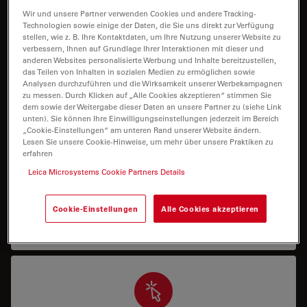
I need help keeping my system running: technical
Wir und unsere Partner verwenden Cookies und andere Tracking-
service, repairs, spare parts, upgrades or software
Technologien sowie einige der Daten, die Sie uns direkt zur Verfügung
stellen, wie z. B. Ihre Kontaktdaten, um Ihre Nutzung unserer Website zu
licenses.
verbessern, Ihnen auf Grundlage Ihrer Interaktionen mit dieser und
anderen Websites personalisierte Werbung und Inhalte bereitzustellen,
das Teilen von Inhalten in sozialen Medien zu ermöglichen sowie
Analysen durchzuführen und die Wirksamkeit unserer Werbekampagnen
zu messen. Durch Klicken auf „Alle Cookies akzeptieren“ stimmen Sie
dem sowie der Weitergabe dieser Daten an unsere Partner zu (siehe Link
unten). Sie können Ihre Einwilligungseinstellungen jederzeit im Bereich
„Cookie-Einstellungen“ am unteren Rand unserer Website ändern.
Lesen Sie unsere Cookie-Hinweise, um mehr über unsere Praktiken zu
Applikationssupport
erfahren
Leica Microsystems Cookie Partners Details
Ich benötige Unterstützung oder Schulung, um
mein System richtig zu bedienen oder eine
bestimmte Anwendung mit meinem System
Cookie-Einstellungen
Alle Cookies akzeptieren
durchzuführen.