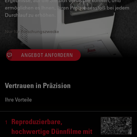
Ergebnisse, auf die Sie sich verlassen können, und
ermöglichen es Ihnen, Ihren Probenausstoß bei jedem
Durchlauf zu erhöhen.
Nur für Forschungszwecke
ANGEBOT ANFORDERN
Vertrauen in Präzision
Ihre Vorteile
Reproduzierbare,
1
hochwertige Dünnfilme mit