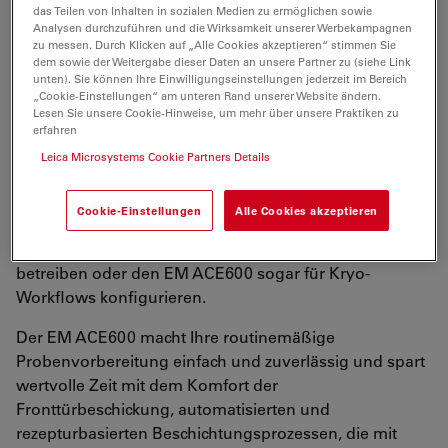
das Teilen von Inhalten in sozialen Medien zu ermöglichen sowie
Hochvakuum-Beschichtungssystem für
Analysen durchzuführen und die Wirksamkeit unserer Werbekampagnen
zu messen. Durch Klicken auf „Alle Cookies akzeptieren“ stimmen Sie
ein breites Spektrum von Anwendungen
dem sowie der Weitergabe dieser Daten an unsere Partner zu (siehe Link
unten). Sie können Ihre Einwilligungseinstellungen jederzeit im Bereich
„Cookie-Einstellungen“ am unteren Rand unserer Website ändern.
Ausgestattet mit einer konfigurierbaren
Lesen Sie unsere Cookie-Hinweise, um mehr über unsere Praktiken zu
Prozesskammer aus Metall ist der Sputter-Coater EM
erfahren
ACE600 flexibel und kann an eine Vielzahl von
Leica Microsystems Cookie Partners Details
Anwendungen angepasst werden. Erreichen Sie Ihre
Workflow-Ziele und erfüllen Sie die Anforderungen
Cookie-Einstellungen
Alle Cookies akzeptieren
Ihres Labors, indem Sie bis zu zwei verschiedene
Quellen in einem einzigen Präparationsprozess
betreiben oder den EM ACE600 sogar für Kryo-
Workflows konfigurieren.
Der EM ACE600 macht Ihre routinemäßige
Probenvorbereitung einfach und zuverlässig und spart
wertvolle Zeit mit dem Komfort der
Fronttürbeschickung, automatisierten und
rezepturbasierten Beschichtungsprozessen, die mit