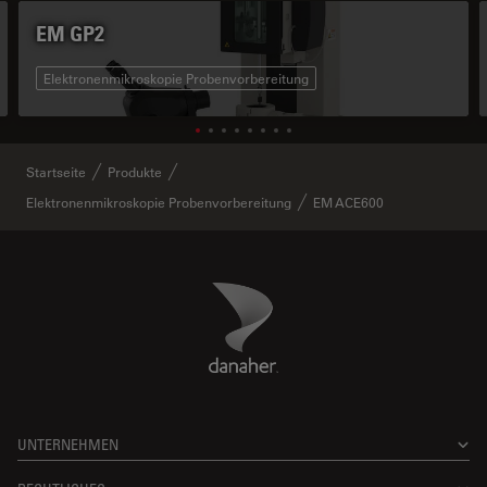
EM GP2
Elektronenmikroskopie Probenvorbereitung
Startseite
Produkte
Elektronenmikroskopie Probenvorbereitung
EM ACE600
Danaher Logo
Footer
UNTERNEHMEN