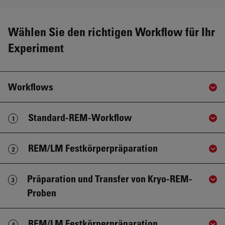
Wählen Sie den richtigen Workflow für Ihr
Experiment
Workflows
Sho
Standard-REM-Workflow
1
Sho
REM/LM Festkörperpräparation
2
Sho
Präparation und Transfer von Kryo-REM-
3
Sho
Proben
REM/LM Festkörperpräparation
4