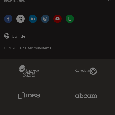
RECHTLICHES
Facebook
X
LinkedIn
Instagram
YouTube
Glassdoor
US
|
de
© 2026 Leica Microsystems
Beckman Coulter Link
Genedata Link
IDBS Link
Abcam Limited