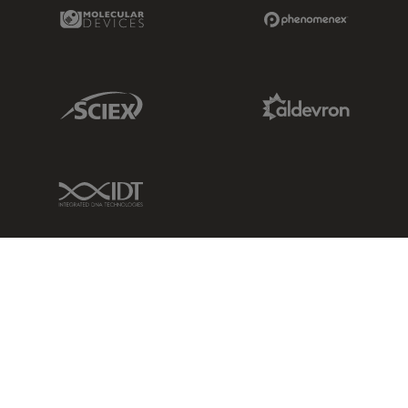
Molecular Devices Link
Phenomenex L
Sciex Link
Aldevron Link
IDT Link