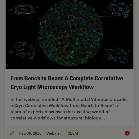
From Bench to Beam: A Complete Correlative
Cryo Light Microscopy Workflow
In the webinar entitled "A Multimodal Vitreous Crusade,
a Cryo Correlative Workflow from Bench to Beam" a
team of experts discusses the exciting world of
correlative workflows for structural biology…
Feb 06, 2025
Webinar
CLEM
From Be