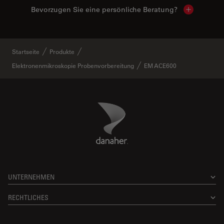
Bevorzugen Sie eine persönliche Beratung?
Show local
Startseite
Produkte
Elektronenmikroskopie Probenvorbereitung
EM ACE600
Danaher Logo
Footer
UNTERNEHMEN
RECHTLICHES