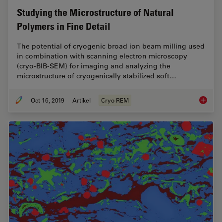
Studying the Microstructure of Natural
Polymers in Fine Detail
The potential of cryogenic broad ion beam milling used
in combination with scanning electron microscopy
(cryo-BIB-SEM) for imaging and analyzing the
microstructure of cryogenically stabilized soft…
Oct 16, 2019
Artikel
Cryo REM
Studying