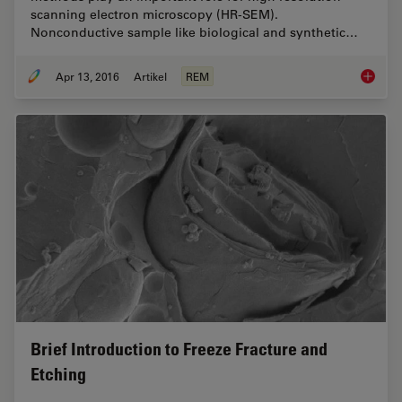
scanning electron microscopy (HR-SEM).
Nonconductive sample like biological and synthetic…
Apr 13, 2016
Artikel
REM
Improve
Brief Introduction to Freeze Fracture and
Etching