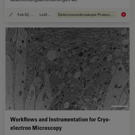
Feb 02, 2021
Leitfaden
Elektronenmikroskopie Probenvorbereitung
Probenv
Workflows and Instrumentation for Cryo-
electron Microscopy