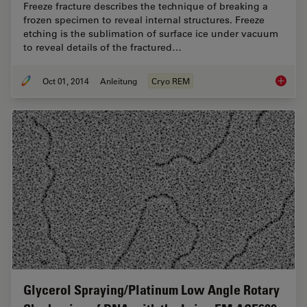
Freeze fracture describes the technique of breaking a
frozen specimen to reveal internal structures. Freeze
etching is the sublimation of surface ice under vacuum
to reveal details of the fractured…
Oct 01, 2014
Anleitung
Cryo REM
Brief In
Glycerol Spraying/Platinum Low Angle Rotary