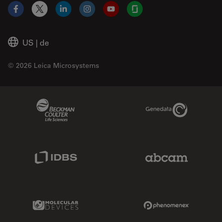
Facebook
X
LinkedIn
Instagram
YouTube
Glassdoor
US
|
de
© 2026 Leica Microsystems
Beckman Coulter Link
Genedata Link
IDBS Link
Abcam Limited
Molecular Devices Link
Phenomenex L