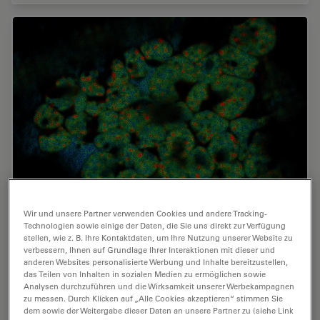
Kryo-Elektronen-Tomographie
Wir und unsere Partner verwenden Cookies und andere Tracking-
Technologien sowie einige der Daten, die Sie uns direkt zur Verfügung
Mit der Kryo-Elektronentomographie (CryoET) lassen
stellen, wie z. B. Ihre Kontaktdaten, um Ihre Nutzung unserer Website zu
sich Biomoleküle in ihrer zellulären Umgebung mit einer
verbessern, Ihnen auf Grundlage Ihrer Interaktionen mit dieser und
noch nie dagewesenen Auflösung von weniger als
anderen Websites personalisierte Werbung und Inhalte bereitzustellen,
das Teilen von Inhalten in sozialen Medien zu ermöglichen sowie
einem Nanometer auflösen.
Analysen durchzuführen und die Wirksamkeit unserer Werbekampagnen
zu messen. Durch Klicken auf „Alle Cookies akzeptieren“ stimmen Sie
dem sowie der Weitergabe dieser Daten an unsere Partner zu (siehe Link
Mar 21, 2022
Leitfaden
Kryoelektronenmikroskopie
Kryo-El