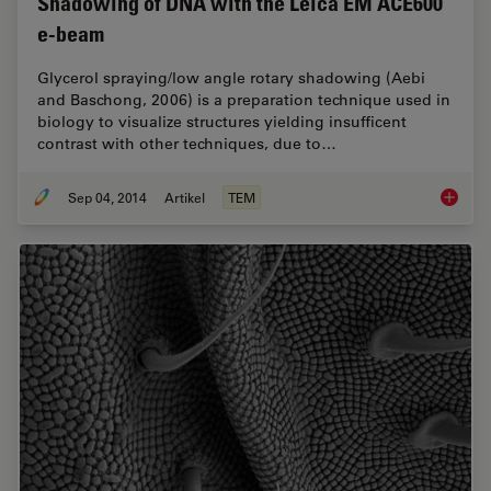
Shadowing of DNA with the Leica EM ACE600
e-beam
Glycerol spraying/low angle rotary shadowing (Aebi
and Baschong, 2006) is a preparation technique used in
biology to visualize structures yielding insufficent
contrast with other techniques, due to…
Sep 04, 2014
Artikel
TEM
Glycero