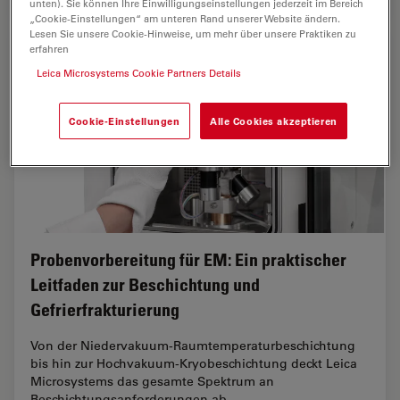
unten). Sie können Ihre Einwilligungseinstellungen jederzeit im Bereich
„Cookie-Einstellungen“ am unteren Rand unserer Website ändern.
Lesen Sie unsere Cookie-Hinweise, um mehr über unsere Praktiken zu
erfahren
Leica Microsystems Cookie Partners Details
Cookie-Einstellungen
Alle Cookies akzeptieren
Probenvorbereitung für EM: Ein praktischer
Leitfaden zur Beschichtung und
Gefrierfrakturierung
Von der Niedervakuum-Raumtemperaturbeschichtung
bis hin zur Hochvakuum-Kryobeschichtung deckt Leica
Microsystems das gesamte Spektrum an
Beschichtungsanforderungen ab.