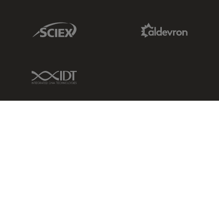
Sciex Link
Aldevron Link
IDT Link