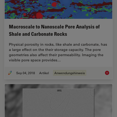
Macroscale to Nanoscale Pore Analysis of
Shale and Carbonate Rocks
Physical porosity in rocks, like shale and carbonate, has
a large effect on the their storage capacity. The pore
geometries also affect their permeability. Imaging the
visible pore space provides…
Sep 04, 2018
Artikel
Anwendungshinweis
Macrosc