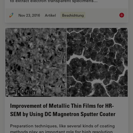
to extract electron transparent specimens…
Nov 23, 2016
Artikel
Beschichtung
Each At
Improvement of Metallic Thin Films for HR-
SEM by Using DC Magnetron Sputter Coater
Preparation techniques, like several kinds of coating
methods play an important role for high resolution