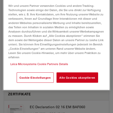
Wir und unsere Partner verwenden Cookies und andere Tracking-
Technologien sowie einige der Daten, die Sie uns direkt zur Verfügung
EM BAF060
stellen, wie z. B. Ihre Kontaktdaten, um Ihre Nutzung unserer Website zu
verbessern, Ihnen auf Grundlage Ihrer Interaktionen mit dieser und
anderen Websites personalisierte Werbung und Inhalte bereitzustellen,
das Teilen von Inhalten in sozialen Medien zu ermöglichen sowie
Analysen durchzuführen und die Wirksamkeit unserer Werbekampagnen
BROCHURE OR FLYER
zu messen. Durch Klicken auf „Alle Cookies akzeptieren“ stimmen Sie
dem sowie der Weitergabe dieser Daten an unsere Partner zu (siehe Link
unten). Sie können Ihre Einwilligungseinstellungen jederzeit im Bereich
Leica EMBAF060 Brochure EN
„Cookie-Einstellungen“ am unteren Rand unserer Website ändern.
Lesen Sie unsere Cookie-Hinweise, um mehr über unsere Praktiken zu
Jul 27, 2026
PDF, 765 KB
erfahren
DOWNLOAD
Leica Microsystems Cookie Partners Details
Cookie-Einstellungen
Alle Cookies akzeptieren
ZERTIFIKATE
EC Declaration 02 16 EM BAF060