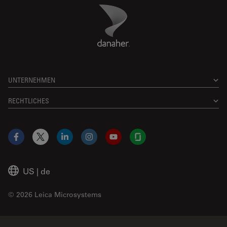
Danaher Logo
Footer
UNTERNEHMEN
RECHTLICHES
Facebook
X
LinkedIn
Instagram
YouTube
Glassdoor
US
|
de
© 2026 Leica Microsystems