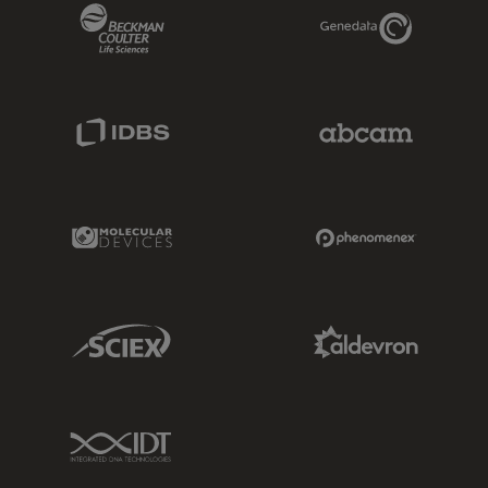
Beckman Coulter Link
Genedata Link
IDBS Link
Abcam Limited
Molecular Devices Link
Phenomenex L
Sciex Link
Aldevron Link
IDT Link