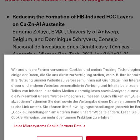
Reducing the Formation of FIB-Induced FCC Layers
on Cu-Zn-Al Austenite
Eugenia Zelaya, EMAT, University of Antwerp,
Belgium, and Dominique Schryvers, Consejo
Nacional de Investigaciones Cientificas y Técnicas,
Argentina, Microsc Res. Tech. 2011 Jan;74(1):84-91.
doi: 10.1002/jemt.20877
http://onlinelibrary.wiley.com/doi/10.1002/jemt.20877/a
Wir und unsere Partner verwenden Cookies und andere Tracking-Technologien
einige der Daten, die Sie uns direkt zur Verfügung stellen, wie z. B. Ihre Konta
deniedAccessCustomisedMessage=&userIsAuthentica
Ihre Nutzung unserer Website zu verbessern, Ihnen auf Grundlage Ihrer Intera
dieser und anderen Websites personalisierte Werbung und Inhalte bereitzustel
Nanometer to micrometer scaled inhomogeneous
Teilen von Inhalten in sozialen Medien zu ermöglichen sowie Analysen durch
etching of bulk metallic glasses by ion sputtering
,
die Wirksamkeit unserer Werbekampagnen zu messen. Durch Klicken auf „Alle
J.W. Deng, K.Du, B.Wu, M.L. Sui, Shenyang
akzeptieren“ stimmen Sie dem sowie der Weitergabe dieser Daten an unsere Pa
(siehe Link unten). Sie können Ihre Einwilligungseinstellungen jederzeit im Be
National Laboratory for Materials Science, Institute
„Cookie-Einstellungen“ am unteren Rand unserer Website ändern. Lesen Sie u
of Metal Research, Chinese Academy of Sciences,
Cookie-Hinweise, um mehr über unsere Praktiken zu erfahren
Shenyang, China, Institute of Microstructure and
Leica Microsystems Cookie Partners Details
Property of Advanced Materials, Beijing University
of Technology, Beijing, China, Elsevier,