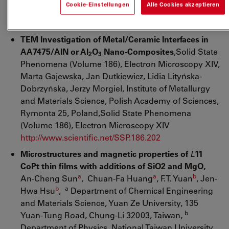
Cookie-Einstellungen
Alle Cookies akzeptieren
Intermetallics, Volume 34, March 2013, Pages 75-82
http://www.sciencedirect.com/science/article/pii/S09
TEM Investigation of Metal/Ceramic Interfaces in
AA7475/AIN or Al
O
Nano-Composites
,Solid State
2
3
Phenomena (Volume 186), Electron Microscopy XIV,
Marta Gajewska, Jan Dutkiewicz, Lidia Lityńska-
Dobrzyńska, Jerzy Morgiel, Institute of Metallurgy
and Materials Science, Polish Academy of Sciences,
Rymonta 25, Poland,Solid State Phenomena
(Volume 186), Electron Microscopy XIV
http://www.scientific.net/SSP.186.202
Microstructures and magnetic properties of
L
11
CoPt thin films with additions of SiO2 and MgO,
a
a
b
An-Cheng Sun
, Chuan-Fa Huang
, F.T. Yuan
, Jen-
b
a
Hwa Hsu
,
Department of Chemical Engineering
and Materials Science, Yuan Ze University, 135
b
Yuan-Tung Road, Chung-Li 32003, Taiwan,
Department of Physics, National Taiwan University,