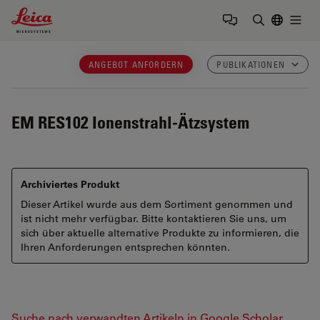
Leica Microsystems Logo
Togg
Suchbegrif
ANGEBOT ANFORDERN
PUBLIKATIONEN
EM RES102
Ionenstrahl-Ätzsystem
Archiviertes Produkt
Dieser Artikel wurde aus dem Sortiment genommen und
ist nicht mehr verfügbar. Bitte kontaktieren Sie uns, um
sich über aktuelle alternative Produkte zu informieren, die
Ihren Anforderungen entsprechen könnten.
Suche nach verwandten Artikeln in Google Scholar