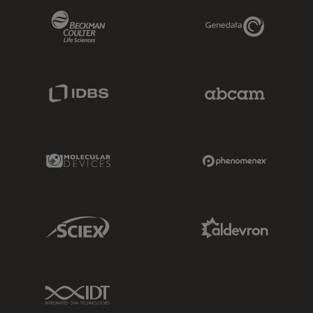
Beckman Coulter Link
Genedata Link
IDBS Link
Abcam Limited
Molecular Devices Link
Phenomenex L
Sciex Link
Aldevron Link
IDT Link