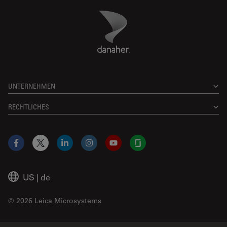
Danaher Logo
Footer
UNTERNEHMEN
RECHTLICHES
Facebook
X
LinkedIn
Instagram
YouTube
Glassdoor
US
|
de
© 2026 Leica Microsystems