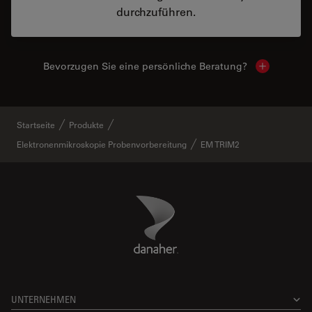
durchzuführen.
Bevorzugen Sie eine persönliche Beratung?
Show local
Startseite
Produkte
Elektronenmikroskopie Probenvorbereitung
EM TRIM2
Danaher Logo
Footer
UNTERNEHMEN