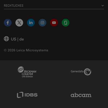
RECHTLICHES
Facebook
X
LinkedIn
Instagram
YouTube
Glassdoor
US
|
de
© 2026 Leica Microsystems
Beckman Coulter Link
Genedata Link
IDBS Link
Abcam Limited