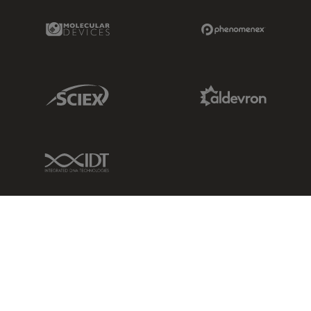
Molecular Devices Link
Phenomenex L
Sciex Link
Aldevron Link
IDT Link