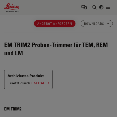
Leica Microsystems Logo
Togg
Suchbegrif
ANGEBOT ANFORDERN
DOWNLOADS
EM TRIM2
Proben-Trimmer für TEM, REM
und LM
Archiviertes Produkt
Ersetzt durch
EM RAPID
EM TRIM2