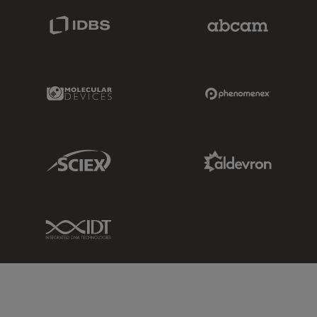
IDBS Link
Abcam Limited
Molecular Devices Link
Phenomenex L
Sciex Link
Aldevron Link
IDT Link