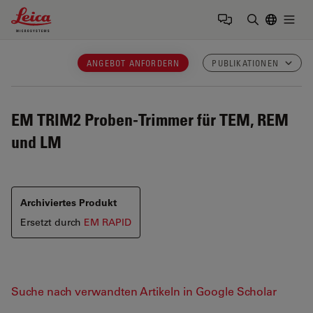
Leica Microsystems Logo
Togg
Suchbegrif
ANGEBOT ANFORDERN
PUBLIKATIONEN
EM TRIM2
Proben-Trimmer für TEM, REM
und LM
Archiviertes Produkt
Ersetzt durch
EM RAPID
Suche nach verwandten Artikeln in Google Scholar