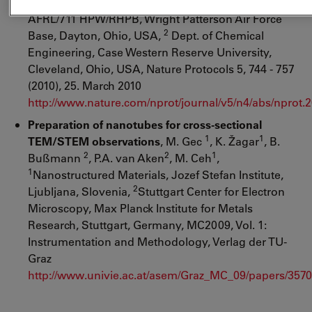
Schlager
, Liming Dai
& Saber M. Hussain
,
AFRL/711 HPW/RHPB, Wright Patterson Air Force
2
Base, Dayton, Ohio, USA,
Dept. of Chemical
Engineering, Case Western Reserve University,
Cleveland, Ohio, USA, Nature Protocols 5, 744 - 757
(2010), 25. March 2010
http://www.nature.com/nprot/journal/v5/n4/abs/nprot.2
Preparation of nanotubes for cross-sectional
1
1
TEM/STEM observations
, M. Gec
, K. Žagar
, B.
2
2
1
Bußmann
, P.A. van Aken
, M. Ceh
,
1
Nanostructured Materials, Jozef Stefan Institute,
2
Ljubljana, Slovenia,
Stuttgart Center for Electron
Microscopy, Max Planck Institute for Metals
Research, Stuttgart, Germany, MC2009, Vol. 1:
Instrumentation and Methodology, Verlag der TU-
Graz
http://www.univie.ac.at/asem/Graz_MC_09/papers/3570