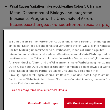
Chance
What Causes Variation in Peacock Feather Colors?,
Mitan; Department of Biology and Integrated
Bioscience Program, The University of Akron,
http://ideaexchange.uakron.edu/honors_research_proje
Relative contributions of pigments and biophotonic
Wir und unsere Partner verwenden Cookies und andere Tracking-Technologien
nanostructures to natural color production: a case
einige der Daten, die Sie uns direkt zur Verfügung stellen, wie z. B. Ihre Kontak
study in budgerigar (Melopsittacus undulatus)
um Ihre Nutzung unserer Website zu verbessern, Ihnen auf Grundlage Ihrer
Interaktionen mit dieser und anderen Websites personalisierte Werbung und In
feathers,
Liliana D'Alba *, Leah Kieffer and Matthew
bereitzustellen, das Teilen von Inhalten in sozialen Medien zu ermöglichen sow
D. Shawkey, Department of Biology and Integrated
Analysen durchzuführen und die Wirksamkeit unserer Werbekampagnen zu me
Durch Klicken auf „Alle Cookies akzeptieren“ stimmen Sie dem sowie der Weit
Bioscience Program, University of Akron, J Exp Biol
dieser Daten an unsere Partner zu (siehe Link unten). Sie können Ihre
215, 1272-1277, USA,2011,
Einwilligungseinstellungen jederzeit im Bereich „Cookie-Einstellungen“ am un
Rand unserer Website ändern. Lesen Sie unsere Cookie-Hinweise, um mehr üb
http://jeb.biologists.org/content/215/8/1272.short
unsere Praktiken zu erfahren
Leica Microsystems Cookie Partners Details
Preparation of cells for assessing ultrastructural
localization of nanoparticles with transmission
Cookie-Einstellungen
Alle Cookies akzeptieren
1
electron microscopy
, Amanda M Schrand
, John J
1
2
1
1