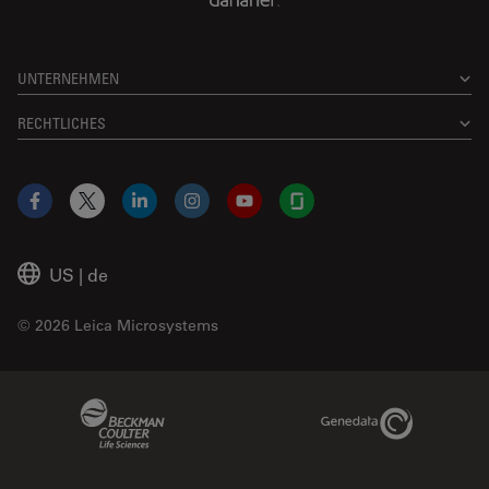
UNTERNEHMEN
RECHTLICHES
Facebook
X
LinkedIn
Instagram
YouTube
Glassdoor
US
|
de
© 2026 Leica Microsystems
Beckman Coulter Link
Genedata Link