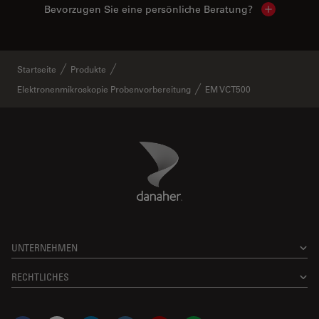
Bevorzugen Sie eine persönliche Beratung?
Show local
Startseite
Produkte
Elektronenmikroskopie Probenvorbereitung
EM VCT500
Danaher Logo
Footer
UNTERNEHMEN
RECHTLICHES