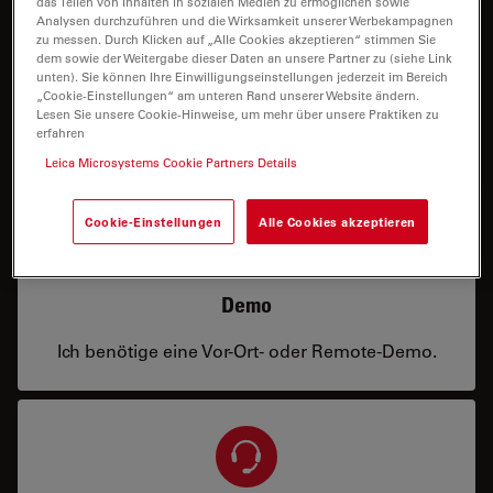
das Teilen von Inhalten in sozialen Medien zu ermöglichen sowie
Analysen durchzuführen und die Wirksamkeit unserer Werbekampagnen
zu messen. Durch Klicken auf „Alle Cookies akzeptieren“ stimmen Sie
dem sowie der Weitergabe dieser Daten an unsere Partner zu (siehe Link
Preis
unten). Sie können Ihre Einwilligungseinstellungen jederzeit im Bereich
„Cookie-Einstellungen“ am unteren Rand unserer Website ändern.
Ich benötige eine Konfiguration oder
Lesen Sie unsere Cookie-Hinweise, um mehr über unsere Praktiken zu
Preisinformation.
erfahren
Leica Microsystems Cookie Partners Details
Cookie-Einstellungen
Alle Cookies akzeptieren
Demo
Ich benötige eine Vor-Ort- oder Remote-Demo.