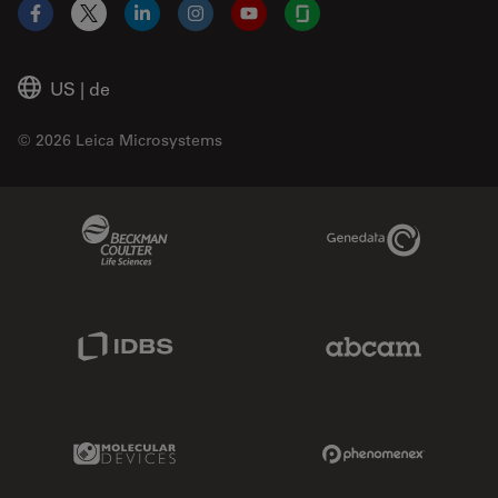
Facebook
X
LinkedIn
Instagram
YouTube
Glassdoor
US
|
de
© 2026 Leica Microsystems
Beckman Coulter Link
Genedata Link
IDBS Link
Abcam Limited
Molecular Devices Link
Phenomenex L