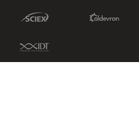
Sciex Link
Aldevron Link
IDT Link