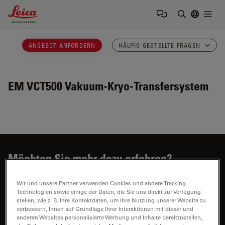
Leica Microsystems Logo
Togg
Suchbegrif
ANGEBOT ANFORDERN
HÄUFIG GESTELLTE FRAGEN
EM VCT500
Vakuum-Kryo-Transfersystem
Möchten Sie mehr dazu erfahren?
Sprechen Sie mit unseren Experten.
Wir und unsere Partner verwenden Cookies und andere Tracking-
Technologien sowie einige der Daten, die Sie uns direkt zur Verfügung
stellen, wie z. B. Ihre Kontaktdaten, um Ihre Nutzung unserer Website zu
verbessern, Ihnen auf Grundlage Ihrer Interaktionen mit dieser und
anderen Websites personalisierte Werbung und Inhalte bereitzustellen,