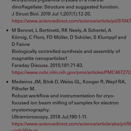
dinoflagellate: Structure and suggested function.
J Struct Biol. 2019 Jul 1;207(1):12-20.
https://www.sciencedirect.com/science/article/pii/S1
M Bennet, L Bertinetti, RK Neely, A Schertel, A
Körnig, C Flors, FD Müller, D Schüler, S Klumppf and
D Faivre
Biologically controlled synthesis and assembly of
magnetite nanoparticles†
Faraday Discuss. 2015;181:71-83.
https://www.ncbi.nlm.nih.gov/pmc/articles/PMC467272
Medeiros JM, Böck D, Weiss GL, Kooger R, Wepf RA,
Pilhofer M.
Robust workflow and instrumentation for cryo-
focused ion beam milling of samples for electron
cryotomography.
Ultramicroscopy. 2018 Jul;190:1-11.
https://www.sciencedirect.com/science/article/abs/pi
via%3Dihub