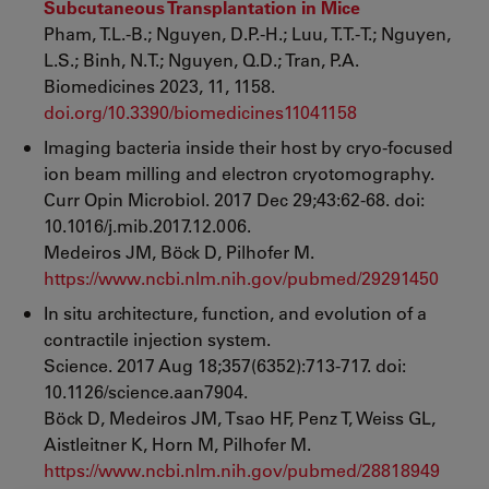
Subcutaneous Transplantation in Mice
Pham, T.L.-B.; Nguyen, D.P.-H.; Luu, T.T.-T.; Nguyen,
L.S.; Binh, N.T.; Nguyen, Q.D.; Tran, P.A.
Biomedicines 2023, 11, 1158.
doi.org/10.3390/biomedicines11041158
Imaging bacteria inside their host by cryo-focused
ion beam milling and electron cryotomography.
Curr Opin Microbiol. 2017 Dec 29;43:62-68. doi:
10.1016/j.mib.2017.12.006.
Medeiros JM, Böck D, Pilhofer M.
https://www.ncbi.nlm.nih.gov/pubmed/29291450
In situ architecture, function, and evolution of a
contractile injection system.
Science. 2017 Aug 18;357(6352):713-717. doi:
10.1126/science.aan7904.
Böck D, Medeiros JM, Tsao HF, Penz T, Weiss GL,
Aistleitner K, Horn M, Pilhofer M.
https://www.ncbi.nlm.nih.gov/pubmed/28818949