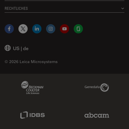
RECHTLICHES
Facebook
X
LinkedIn
Instagram
YouTube
Glassdoor
US
|
de
© 2026 Leica Microsystems
Beckman Coulter Link
Genedata Link
IDBS Link
Abcam Limited