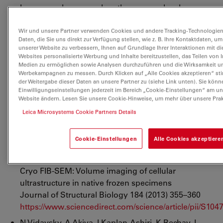
In-vacuum long-wavelength macromolecular
crystallography
Armin Wagner, Ramona Duman, Keith Hendersona
Wir und unsere Partner verwenden Cookies und andere Tracking-Technologien
Daten, die Sie uns direkt zur Verfügung stellen, wie z. B. Ihre Kontaktdaten, u
and Vitaliy Mykhaylyka
unserer Website zu verbessern, Ihnen auf Grundlage Ihrer Interaktionen mit d
http://journals.iucr.org/d/issues/2016/03/00/ba5241/ind
Websites personalisierte Werbung und Inhalte bereitzustellen, das Teilen von I
Medien zu ermöglichen sowie Analysen durchzuführen und die Wirksamkeit u
He J, Hsieh C, Wu Y, Schmelzer T, Wang P, Lin Y,
Werbekampagnen zu messen. Durch Klicken auf „Alle Cookies akzeptieren“ s
der Weitergabe dieser Daten an unsere Partner zu (siehe Link unten). Sie könn
Marko M, Sui H.
Einwilligungseinstellungen jederzeit im Bereich „Cookie-Einstellungen“ am u
Cryo-FIB specimen preparation for use in a
Website ändern. Lesen Sie unsere Cookie-Hinweise, um mehr über unsere Prak
cartridge-type cryo-TEM
Leica Microsystems Cookie Partners Details
J Struct Biol. 2017 Aug; 199(2): 114–119.
https://www.sciencedirect.com/science/article/pii/S1
Cookie-Einstellungen
Alle Cookies akzeptiere
A Schertel, N Saidero, HM Han, T Ruhwedel, M
Laue, M Grabenbauer, W Möbius.
Cryo FIB-SEM: Volume imaging of cellular
ultrastructure in native frozen specimens
Journal of Structural Biology 184 (2013) 355–360
https://www.sciencedirect.com/science/article/pii/S1
N Vidavsky, A Akiva, I Kaplan-Ashiri, K Rechav, L