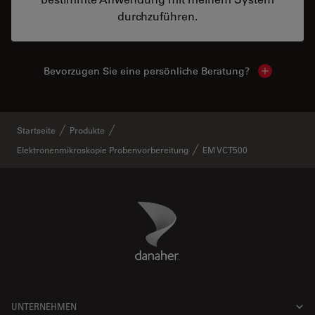
durchzuführen.
Bevorzugen Sie eine persönliche Beratung?
Show local
Startseite
Produkte
Elektronenmikroskopie Probenvorbereitung
EM VCT500
Danaher Logo
Footer
UNTERNEHMEN