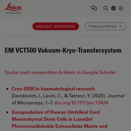
Leica Microsystems Logo
Togg
Suchbegrif
ANGEBOT ANFORDERN
PUBLIKATIONEN
EM VCT500
Vakuum-Kryo-Transfersystem
Suche nach verwandten Artikeln in Google Scholar
Cryo-SEM in haematological research
Davidovich, I., Levin, C., & Talmon, Y. (2025). Journal
of Microscopy, 1–7.
doi.org/10.1111/jmi.13424
Encapsulation of Human Umbilical Cord
Mesenchymal Stem Cells in LunaGel
Photocrosslinkable Extracellular Matrix and