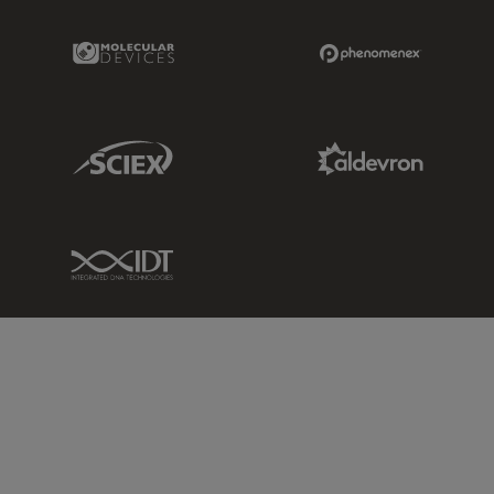
Molecular Devices Link
Phenomenex L
Sciex Link
Aldevron Link
IDT Link