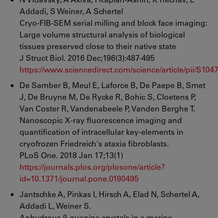
Addadi, S Weiner, A Schertel
Cryo-FIB-SEM serial milling and block face imaging:
Large volume structural analysis of biological
tissues preserved close to their native state
J Struct Biol. 2016 Dec;196(3):487-495
https://www.sciencedirect.com/science/article/pii/S1
De Samber B, Meul E, Laforce B, De Paepe B, Smet
J, De Bruyne M, De Rycke R, Bohic S, Cloetens P,
Van Coster R, Vandenabeele P, Vanden Berghe T.
Nanoscopic X-ray fluorescence imaging and
quantification of intracellular key-elements in
cryofrozen Friedreich's ataxia fibroblasts.
PLoS One. 2018 Jan 17;13(1)
https://journals.plos.org/plosone/article?
id=10.1371/journal.pone.0190495
Jantschke A, Pinkas I, Hirsch A, Elad N, Schertel A,
Addadi L, Weiner S.
Anhydrous β-guanine crystals in a marine