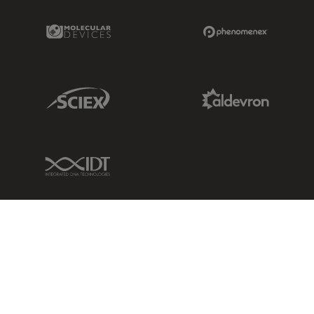
Molecular Devices Link
Phenomenex L
Sciex Link
Aldevron Link
IDT Link