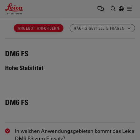
Leica Microsystems Logo
Togg
Suchbegrif
ANGEBOT ANFORDERN
HÄUFIG GESTELLTE FRAGEN
DM6 FS
Hohe Stabilität
DM6 FS
In welchen Anwendungsgebieten kommt das Leica
Show answer
DM6 FS zum Einsatz?