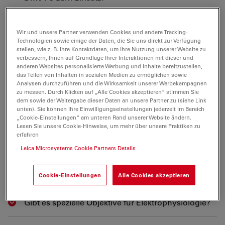
Wie kann mir das Leica DM6 FS mein Leben
Show answer
Wir und unsere Partner verwenden Cookies und andere Tracking-
erleichtern?
Technologien sowie einige der Daten, die Sie uns direkt zur Verfügung
stellen, wie z. B. Ihre Kontaktdaten, um Ihre Nutzung unserer Website zu
verbessern, Ihnen auf Grundlage Ihrer Interaktionen mit dieser und
Welche Kontrastiermethoden stellt mir das Leica
anderen Websites personalisierte Werbung und Inhalte bereitzustellen,
Show answer
das Teilen von Inhalten in sozialen Medien zu ermöglichen sowie
DM6 FS zur Verfügung?
Analysen durchzuführen und die Wirksamkeit unserer Werbekampagnen
zu messen. Durch Klicken auf „Alle Cookies akzeptieren“ stimmen Sie
dem sowie der Weitergabe dieser Daten an unsere Partner zu (siehe Link
Welche Vorteile hat das Leica DM6 FS?
Show answer
unten). Sie können Ihre Einwilligungseinstellungen jederzeit im Bereich
„Cookie-Einstellungen“ am unteren Rand unserer Website ändern.
Lesen Sie unsere Cookie-Hinweise, um mehr über unsere Praktiken zu
Wie viel Platz habe ich um die Probe?
erfahren
Show answer
Leica Microsystems Cookie Partners Details
Wie viele Objektive kann ich mit dem Leica DM6 FS
Show answer
benutzen?
Cookie-Einstellungen
Alle Cookies akzeptieren
Gibt es spezielle Objektive für Elektrophysiologie?
Show answer