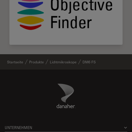
Startseite
Produkte
Lichtmikroskope
DM6 FS
Danaher Logo
Footer
UNTERNEHMEN