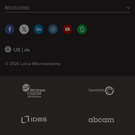
RECHTLICHES
Facebook
X
LinkedIn
Instagram
YouTube
Glassdoor
US
|
de
© 2026 Leica Microsystems
Beckman Coulter Link
Genedata Link
IDBS Link
Abcam Limited