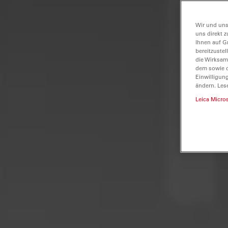
Wir und uns
uns direkt z
Ihnen auf G
bereitzuste
die Wirksam
dem sowie d
Einwilligun
ändern. Les
Leica Micro