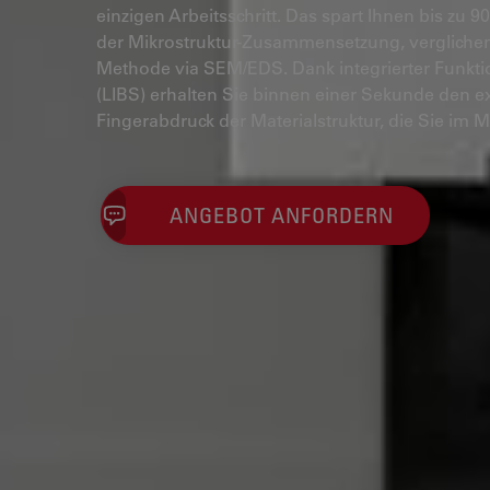
einzigen Arbeitsschritt. Das spart Ihnen bis zu
der Mikrostruktur-Zusammensetzung, vergliche
Methode via SEM/EDS. Dank integrierter Funkti
(LIBS) erhalten Sie binnen einer Sekunde den 
Fingerabdruck der Materialstruktur, die Sie im 
ANGEBOT ANFORDERN