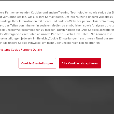
ere Partner verwenden Cookies und andere Tracking-Technologien sowie einige der Da
ur Verfügung stellen, wie z. B. Ihre Kontaktdaten, um Ihre Nutzung unserer Website zu
rundlage Ihrer Interaktionen mit dieser und anderen Websites personalisierte Werbun
llen, das Teilen von Inhalten in sozialen Medien zu ermöglichen sowie Analysen durc
keit unserer Werbekampagnen zu messen. Durch Klicken auf „Alle Cookies akzeptiere
er Weitergabe dieser Daten an unsere Partner zu (siehe Link unten). Sie können Ihre
gseinstellungen jederzeit im Bereich „Cookie-Einstellungen“ am unteren Rand unserer
en Sie unsere Cookie-Hinweise, um mehr über unsere Praktiken zu erfahren
systems Cookie Partners Details
Cookie-Einstellungen
Alle Cookies akzeptieren