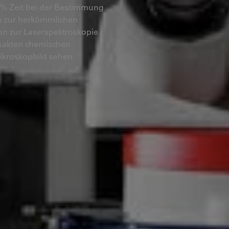
 90% Zeit bei der Bestimmung
n zur herkömmlichen
on zur Laserspektroskopie
exakten chemischen
Mikroskopbild sehen.