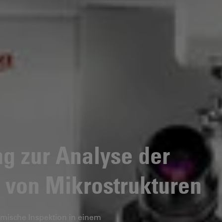
g zur Analyse der
von Mikrostrukturen
emische Inspektion in einem