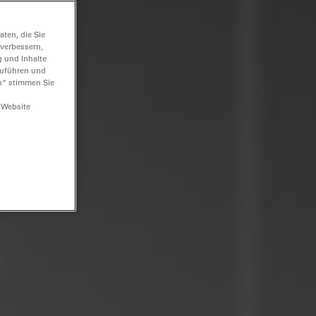
ten, die Sie
 verbessern,
g und Inhalte
hzuführen und
n“ stimmen Sie
 Website