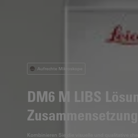
Aufrechte Mikroskope
⋯
DM6 M LIBS
Lösun
Zusammensetzung 
Kombinieren Sie die visuelle und qualitative ch