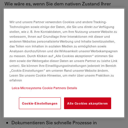
Wie wäre es, wenn Sie dem nativen Zustand Ihrer
Zellen unter dem Mikroskop so nah wie möglich
kommen könnten? Wenn selbst schwache
Wir und unsere Partner verwenden Cookies und andere Tracking-
Fluoreszenzsignale noch zu erfassen und sogar
Technologien sowie einige der Daten, die Sie uns direkt zur Verfügung
Zwischenschritte von Prozessen festzuhalten wären, die
stellen, wie z. B. Ihre Kontaktdaten, um Ihre Nutzung unserer Website zu
verbessern, Ihnen auf Grundlage Ihrer Interaktionen mit dieser und
Sie bisher nicht sehen konnten? Stellen Sie sich vor, Sie
anderen Websites personalisierte Werbung und Inhalte bereitzustellen,
bekämen ein noch authentischeres Bild davon, was
das Teilen von Inhalten in sozialen Medien zu ermöglichen sowie
tatsächlich in den Zellen passiert!
Analysen durchzuführen und die Wirksamkeit unserer Werbekampagnen
zu messen. Durch Klicken auf „Alle Cookies akzeptieren“ stimmen Sie
dem sowie der Weitergabe dieser Daten an unsere Partner zu (siehe Link
Die Leica DFC9000 macht das möglich. Die
unten). Sie können Ihre Einwilligungseinstellungen jederzeit im Bereich
monochrome Mikroskop-Kamera mit neuester
„Cookie-Einstellungen“ am unteren Rand unserer Website ändern.
Lesen Sie unsere Cookie-Hinweise, um mehr über unsere Praktiken zu
scientific-CMOS-Sensortechnologie (sCMOS) versetzt
erfahren
Sie in die Lage, Zellen unter nahezu nativen
Leica Microsystems Cookie Partners Details
Bedingungen zu beobachten.
Cookie-Einstellungen
Alle Cookies akzeptieren
Schützen Sie Ihre Zellen durch kurze
Belichtungszeiten
Dokumentieren Sie schnelle Prozesse in