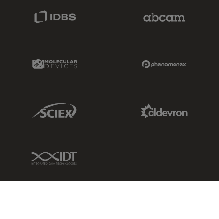
IDBS Link
Abcam Limited
Molecular Devices Link
Phenomenex L
Sciex Link
Aldevron Link
IDT Link