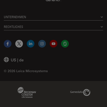
UNTERNEHMEN
RECHTLICHES
Facebook
X
LinkedIn
Instagram
YouTube
Glassdoor
US
|
de
© 2026 Leica Microsystems
Beckman Coulter Link
Genedata Link