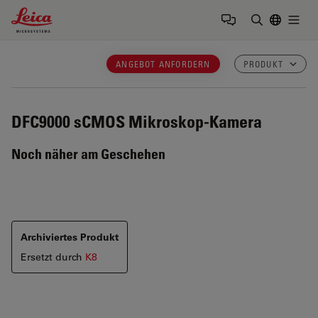
Leica Microsystems Logo
Togg
Suchbegrif
ANGEBOT ANFORDERN
PRODUKT
DFC9000
sCMOS Mikroskop-Kamera
Noch näher am Geschehen
Archiviertes Produkt
Ersetzt durch
K8