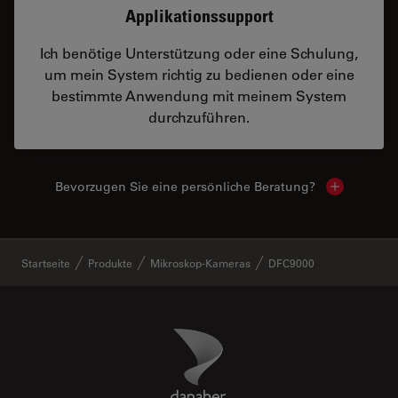
Applikationssupport
Ich benötige Unterstützung oder eine Schulung,
um mein System richtig zu bedienen oder eine
bestimmte Anwendung mit meinem System
durchzuführen.
Bevorzugen Sie eine persönliche Beratung?
Show local
✕
Startseite
Produkte
Mikroskop-Kameras
DFC9000
Danaher Logo
Footer