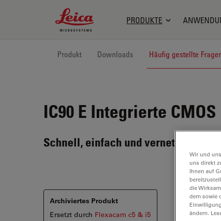
Leica Microsystems Logo
PRODUKTE
ANWENDU
Produkt
Downloads
Häufig gestellte Frage
IC90 E
Integrierte CMOS
Schnell, einfach und vernetzt dokum
Wir und uns
uns direkt z
Ihnen auf G
bereitzuste
die Wirksam
dem sowie d
Archiviertes Produkt
Einwilligun
ändern. Les
Ersetzt durch
Flexacam c5 & i5