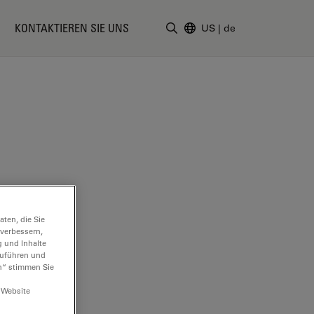
KONTAKTIEREN SIE UNS
US
|
de
Suchbegriff eingeben
ten, die Sie
 verbessern,
g und Inhalte
hzuführen und
n“ stimmen Sie
 Website