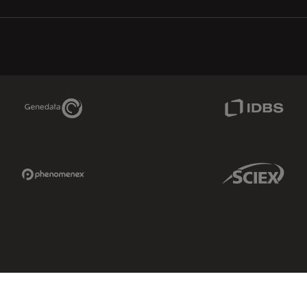
Genedata Link
IDBS Link
Phenomenex Link
Sciex Link