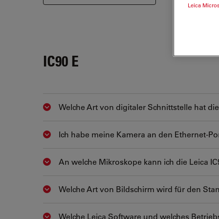
Leica Micro
IC90 E
Welche Art von digitaler Schnittstelle hat di
Show answer
Ich habe meine Kamera an den Ethernet-Port
Show answer
An welche Mikroskope kann ich die Leica IC
Show answer
Welche Art von Bildschirm wird für den S
Show answer
Welche Leica Software und welches Betriebs
Show answer