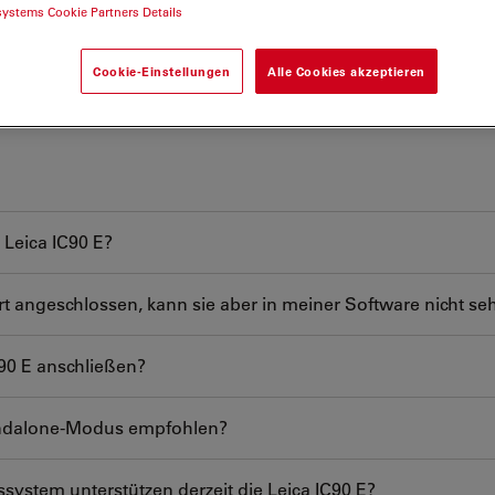
systems Cookie Partners Details
Cookie-Einstellungen
Alle Cookies akzeptieren
e Leica IC90 E?
 angeschlossen, kann sie aber in meiner Software nicht se
90 E anschließen?
tandalone-Modus empfohlen?
system unterstützen derzeit die Leica IC90 E?