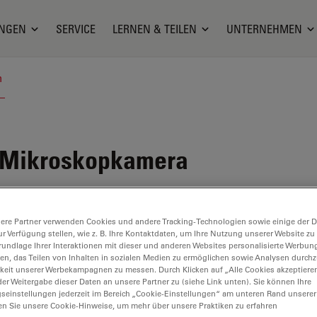
NGEN
SERVICE
LERNEN & TEILEN
UNTERNEHMEN
n
 Mikroskopkamera
entieren
ere Partner verwenden Cookies und andere Tracking-Technologien sowie einige der Da
ur Verfügung stellen, wie z. B. Ihre Kontaktdaten, um Ihre Nutzung unserer Website zu
rundlage Ihrer Interaktionen mit dieser und anderen Websites personalisierte Werbun
llen, das Teilen von Inhalten in sozialen Medien zu ermöglichen sowie Analysen durc
keit unserer Werbekampagnen zu messen. Durch Klicken auf „Alle Cookies akzeptiere
er Weitergabe dieser Daten an unsere Partner zu (siehe Link unten). Sie können Ihre
gseinstellungen jederzeit im Bereich „Cookie-Einstellungen“ am unteren Rand unserer
en Sie unsere Cookie-Hinweise, um mehr über unsere Praktiken zu erfahren