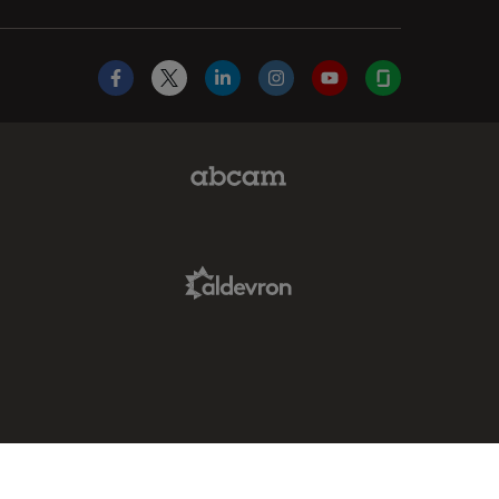
Facebook
X
LinkedIn
Instagram
YouTube
Glassdoor
Abcam Limited Link
Aldevron Link