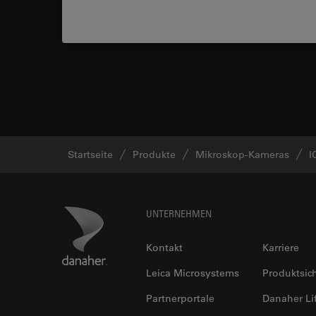
Startseite
Produkte
Mikroskop-Kameras
I
Footer
Danaher Logo
UNTERNEHMEN
Kontakt
Karriere
Leica Microsystems
Produktsic
Partnerportale
Danaher Li