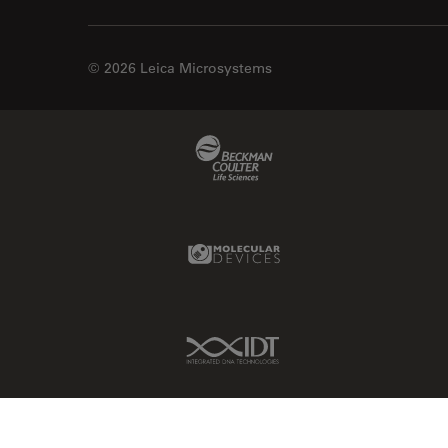
© 2026 Leica Microsystems
Beckman Coulter Link
Molecular Devices Link
IDT Link