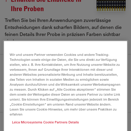
Ihre Proben
Treffen Sie bei Ihren Anwendungen zuverlässige
Entscheidungen dank scharfen Bildern, auf denen die
feinen Details Ihrer Probe in präzisen Farben sichtbar
sind
Wir und unsere Partner verwenden Cookies und andere Tracking-
Technologien sowie einige der Daten, die Sie uns direkt zur Verfügung
Erhalten Sie schnelle
2
stellen, wie z. B. Ihre Kontaktdaten, um Ihre Nutzung unserer Website zu
verbessern, Ihnen auf Grundlage Ihrer Interaktionen mit dieser und
Ergebnisse
anderen Websites personalisierte Werbung und Inhalte bereitzustellen,
das Teilen von Inhalten in sozialen Medien zu ermöglichen sowie
Erkennen Sie dank des 12-Megapixel-CMOS-Sensors
Analysen durchzuführen und die Wirksamkeit unserer Werbekampagnen
zu messen. Durch Klicken auf „Alle Cookies akzeptieren“ stimmen Sie
feine Details Ihrer Probe und nehmen Sie
dem sowie der Weitergabe dieser Daten an unsere Partner zu (siehe Link
hochauflösende Bilder auf
unten). Sie können Ihre Einwilligungseinstellungen jederzeit im Bereich
„Cookie-Einstellungen“ am unteren Rand unserer Website ändern.
Lesen Sie unsere Cookie-Hinweise, um mehr über unsere Praktiken zu
erfahren
Flexibilität zur Erfüllung
3
Leica Microsystems Cookie Partners Details