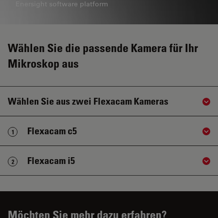
Enersight software platform
Wählen Sie die passende Kamera für Ihr
Mikroskop aus
Wählen Sie aus zwei Flexacam Kameras
Sho
Flexacam c5
1
Sho
Flexacam i5
2
Sho
Möchten Sie mehr dazu erfahren?