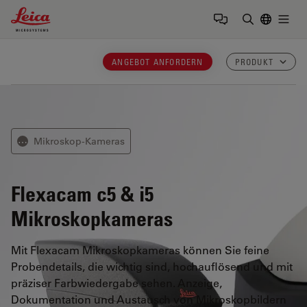
Leica Microsystems Logo
Togg
Suchbegrif
ANGEBOT ANFORDERN
PRODUKT
Mikroskop-Kameras
⋯
Flexacam c5 & i5
Mikroskopkameras
Mit Flexacam Mikroskopkameras können Sie feine
Probendetails, die wichtig sind, hochauflösend und mit
präziser Farbwiedergabe sehen. Anzeige,
Dokumentation und Austausch von Mikroskopbildern