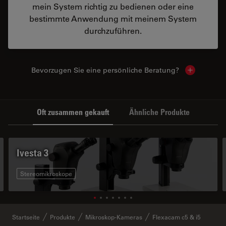
mein System richtig zu bedienen oder eine
bestimmte Anwendung mit meinem System
durchzuführen.
Bevorzugen Sie eine persönliche Beratung?
Show local
Oft zusammen gekauft
Ähnliche Produkte
Ivesta 3
Stereomikroskope
Startseite
Produkte
Mikroskop-Kameras
Flexacam c5 & i5