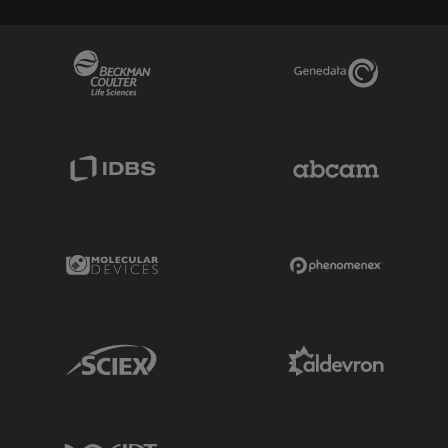
Beckman Coulter Link
Genedata Link
IDBS Link
Abcam Limited
Molecular Devices Link
Phenomenex L
Sciex Link
Aldevron Link
IDT Link