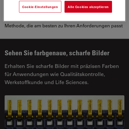
Ihrer Anforderungen
Cookie-Einstellungen
Alle Cookies akzeptieren
Profitieren Sie von einer Mikroskopkamera, die Ihnen
flexibles Arbeiten ermöglicht, und wählen Sie die
Methode, die am besten zu Ihren Anforderungen passt
Sehen Sie farbgenaue, scharfe Bilder
Erhalten Sie scharfe Bilder mit präzisen Farben
für Anwendungen wie Qualitätskontrolle,
Werkstoffkunde und Life Sciences.