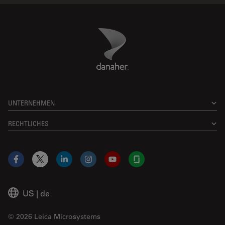
Danaher Logo
Footer
UNTERNEHMEN
RECHTLICHES
Facebook
X
LinkedIn
Instagram
YouTube
Glassdoor
US
|
de
© 2026 Leica Microsystems