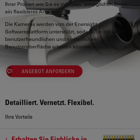
Ihrer Proben wie Sie es möchten, ermöglichen Ihnen
ein flexibleres Arbeiten.
Die Kameras werden von der Enersight
Softwareplattform unterstützt, sodass Sie mit einer
benutzerfreundlichen und einheitlichen
Benutzeroberfläche arbeiten können.
ANGEBOT ANFORDERN
Detailliert. Vernetzt. Flexibel.
Ihre Vorteile
Erhalten Sie Einblicke in
1