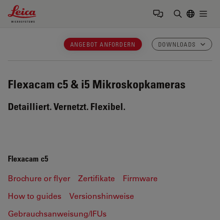
Leica Microsystems Logo
Togg
Suchbegrif
ANGEBOT ANFORDERN
DOWNLOADS
Flexacam c5 & i5
Mikroskopkameras
Detailliert. Vernetzt. Flexibel.
Flexacam c5
Brochure or flyer
Zertifikate
Firmware
How to guides
Versionshinweise
Gebrauchsanweisung/IFUs