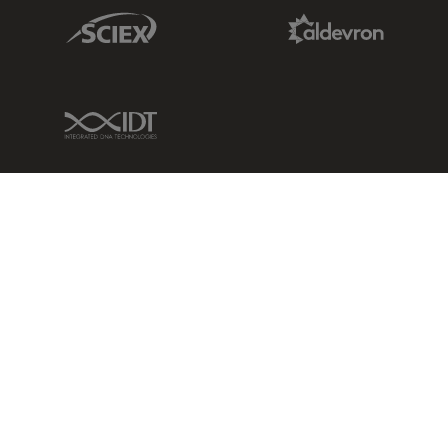
Sciex Link
Aldevron Link
IDT Link