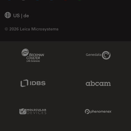
US
|
de
© 2026 Leica Microsystems
Beckman Coulter Link
Genedata Link
IDBS Link
Abcam Limited
Molecular Devices Link
Phenomenex L