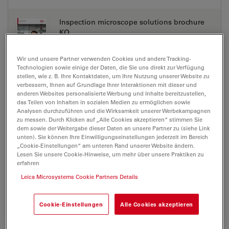
Inspection microscope solutions brochure
KO
Jul 27, 2026
PDF, 579 KB
Wir und unsere Partner verwenden Cookies und andere Tracking-
DOWNLOAD
Technologien sowie einige der Daten, die Sie uns direkt zur Verfügung
stellen, wie z. B. Ihre Kontaktdaten, um Ihre Nutzung unserer Website zu
verbessern, Ihnen auf Grundlage Ihrer Interaktionen mit dieser und
anderen Websites personalisierte Werbung und Inhalte bereitzustellen,
Inspection microscope solutions brochure
das Teilen von Inhalten in sozialen Medien zu ermöglichen sowie
PT
Analysen durchzuführen und die Wirksamkeit unserer Werbekampagnen
zu messen. Durch Klicken auf „Alle Cookies akzeptieren“ stimmen Sie
Jul 27, 2026
PDF, 1 MB
dem sowie der Weitergabe dieser Daten an unsere Partner zu (siehe Link
unten). Sie können Ihre Einwilligungseinstellungen jederzeit im Bereich
DOWNLOAD
„Cookie-Einstellungen“ am unteren Rand unserer Website ändern.
Lesen Sie unsere Cookie-Hinweise, um mehr über unsere Praktiken zu
erfahren
Ivesta 3 TL3000 Ergo LSR brochure CN
Leica Microsystems Cookie Partners Details
Jul 27, 2026
PDF, 2 MB
Cookie-Einstellungen
Alle Cookies akzeptieren
DOWNLOAD