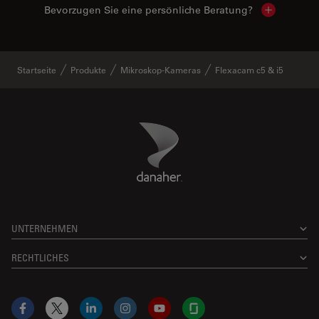
Bevorzugen Sie eine persönliche Beratung?
Show local
Startseite
Produkte
Mikroskop-Kameras
Flexacam c5 & i5
Danaher Logo
Footer
UNTERNEHMEN
RECHTLICHES
Facebook
X
LinkedIn
Instagram
YouTube
Glassdoor