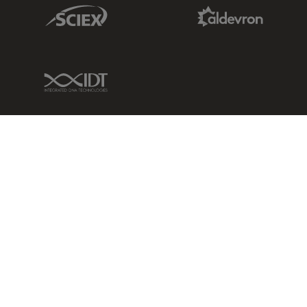
Sciex Link
Aldevron Link
IDT Link