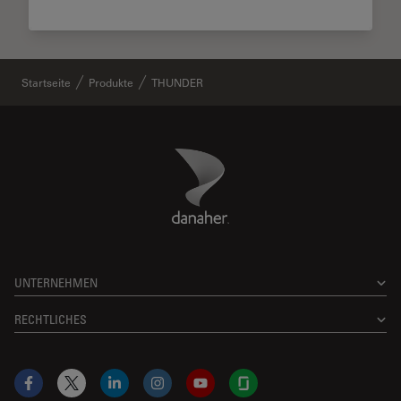
Startseite
Produkte
THUNDER
Danaher Logo
Footer
UNTERNEHMEN
RECHTLICHES
Facebook
X
LinkedIn
Instagram
YouTube
Glassdoor