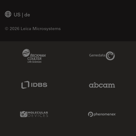
US
|
de
© 2026 Leica Microsystems
Beckman Coulter Link
Genedata Link
IDBS Link
Abcam Limited
Molecular Devices Link
Phenomenex L