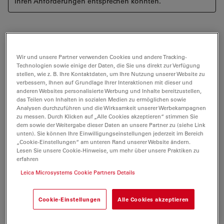
Ihren Anforderungen entsprechen könnten.
Der THUNDER Imager EM Cryo CLEM ist ein Kryo-
Wir und unsere Partner verwenden Cookies und andere Tracking-
Lichtmikroskop mit opto-digitaler THUNDER
Technologien sowie einige der Daten, die Sie uns direkt zur Verfügung
Technologie. Es liefert die Bilddaten und sicheren Kryo-
stellen, wie z. B. Ihre Kontaktdaten, um Ihre Nutzung unserer Website zu
verbessern, Ihnen auf Grundlage Ihrer Interaktionen mit dieser und
Bedingungen, die Sie für erfolgreiche experimentelle
anderen Websites personalisierte Werbung und Inhalte bereitzustellen,
Untersuchungen zur Strukturbiologie benötigen.
das Teilen von Inhalten in sozialen Medien zu ermöglichen sowie
Analysen durchzuführen und die Wirksamkeit unserer Werbekampagnen
Erkennen Sie dank hochauflösender, trübungsfreier
zu messen. Durch Klicken auf „Alle Cookies akzeptieren“ stimmen Sie
Bildgebung mit der THUNDER-Technologie die
dem sowie der Weitergabe dieser Daten an unsere Partner zu (siehe Link
relevanten Zellstrukturen genau und übertragen Sie
unten). Sie können Ihre Einwilligungseinstellungen jederzeit im Bereich
„Cookie-Einstellungen“ am unteren Rand unserer Website ändern.
dann die Probe nahtlos zu Ihrem EM.
Lesen Sie unsere Cookie-Hinweise, um mehr über unsere Praktiken zu
erfahren
Leica Microsystems Cookie Partners Details
Nur für Forschungszwecke
Cookie-Einstellungen
Alle Cookies akzeptieren