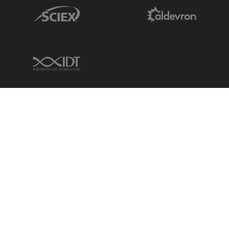
Sciex Link
Aldevron Link
IDT Link