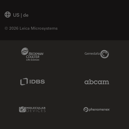
US
|
de
© 2026 Leica Microsystems
Beckman Coulter Link
Genedata Link
IDBS Link
Abcam Limited
Molecular Devices Link
Phenomenex L