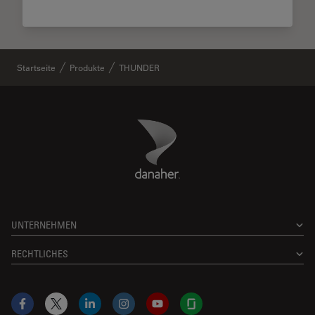
Startseite
Produkte
THUNDER
Danaher Logo
Footer
UNTERNEHMEN
RECHTLICHES
Facebook
X
LinkedIn
Instagram
YouTube
Glassdoor