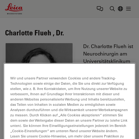
Leica Microsystems Logo
Togg
Suchbegrif
Charlotte Flueh , Dr.
Dr. Charlotte Flueh ist
Neurochirurgin am
Universitätsklinikum
Schleswig-Holstein in
Kiel. Sie ist außerdem
Wir und unsere Partner verwenden Cookies und andere Tracking-
Projektleiterin des
Technologien sowie einige der Daten, die Sie uns direkt zur Verfügung
stellen, wie z. B. Ihre Kontaktdaten, um Ihre Nutzung unserer Website zu
Neurochirurgischen
verbessern, Ihnen auf Grundlage Ihrer Interaktionen mit dieser und
Forschungslabors
anderen Websites personalisierte Werbung und Inhalte bereitzustellen,
das Teilen von Inhalten in sozialen Medien zu ermöglichen sowie
und Gutachterin für
Analysen durchzuführen und die Wirksamkeit unserer Werbekampagnen
Molecular Medicine
zu messen. Durch Klicken auf „Alle Cookies akzeptieren“ stimmen Sie
Reports und das
dem sowie der Weitergabe dieser Daten an unsere Partner zu (siehe Link
unten). Sie können Ihre Einwilligungseinstellungen jederzeit im Bereich
International Journal
„Cookie-Einstellungen“ am unteren Rand unserer Website ändern.
of Oncology. Darüber
Lesen Sie unsere Cookie-Hinweise, um mehr über unsere Praktiken zu