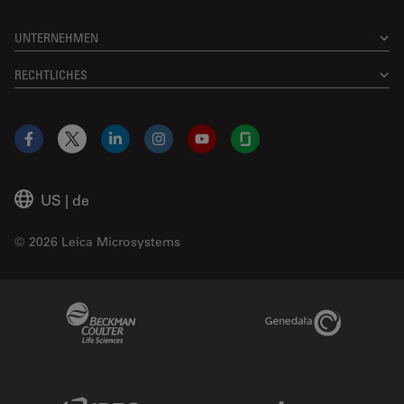
UNTERNEHMEN
RECHTLICHES
Facebook
X
LinkedIn
Instagram
YouTube
Glassdoor
US
|
de
© 2026 Leica Microsystems
Beckman Coulter Link
Genedata Link
IDBS Link
Abcam Limited