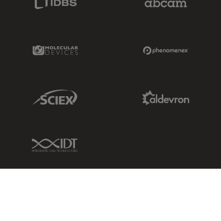
Molecular Devices Link
Phenomenex L
Sciex Link
Aldevron Link
IDT Link