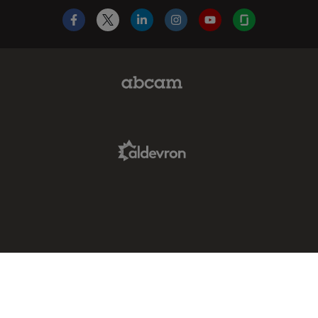
Facebook
X
LinkedIn
Instagram
YouTube
Glassdoor
Abcam Limited Link
Aldevron Link