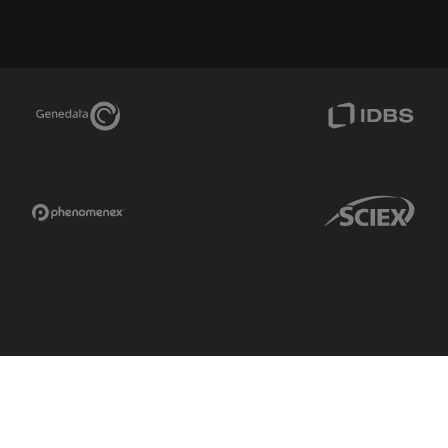
Genedata Link
IDBS Link
Phenomenex Link
Sciex Link