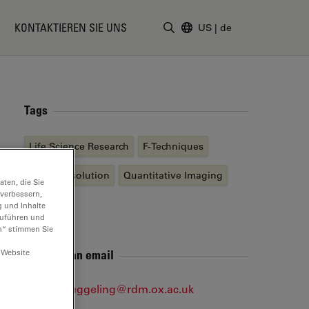
KONTAKTIEREN SIE UNS
US
|
de
Suchbegriff eingeben
Tags
Life Science Research
F-Techniques
Super-Resolution
Quantitative Imaging
ten, die Sie
 verbessern,
STED
g und Inhalte
hzuführen und
n“ stimmen Sie
 Website
Send me an email
christian.eggeling@rdm.ox.ac.uk