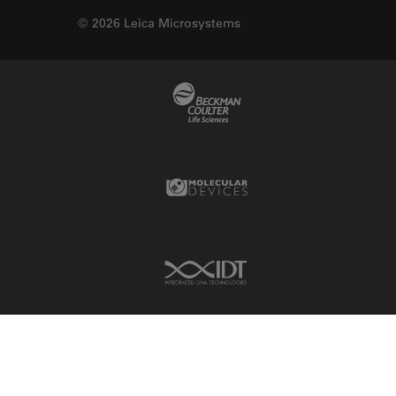
© 2026 Leica Microsystems
Beckman Coulter Link
Molecular Devices Link
IDT Link