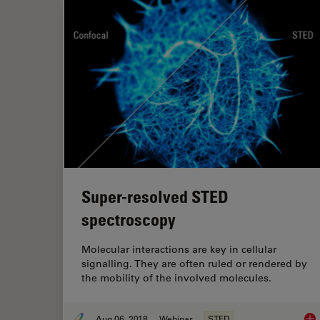
Super-resolved STED
spectroscopy
Molecular interactions are key in cellular
signalling. They are often ruled or rendered by
the mobility of the involved molecules.
Aug 06, 2018
Webinar
STED
Sup