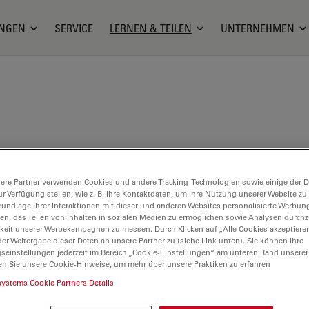
NGEN
SERVICE
LERNEN & TEILEN
UNTERNEHMEN
ling hat einen Abschluss in Physik von der
ttingen. Er promovierte in der Gruppe von Claus
ere Partner verwenden Cookies und andere Tracking-Technologien sowie einige der Da
ingen, wo er die Einzelmoleküldetektion optimierte
ur Verfügung stellen, wie z. B. Ihre Kontaktdaten, um Ihre Nutzung unserer Website zu
aching-Mechanismen untersuchte.
rundlage Ihrer Interaktionen mit dieser und anderen Websites personalisierte Werbun
llen, das Teilen von Inhalten in sozialen Medien zu ermöglichen sowie Analysen durc
keit unserer Werbekampagnen zu messen. Durch Klicken auf „Alle Cookies akzeptiere
003 war er als wissenschaftlicher Mitarbeiter bei
er Weitergabe dieser Daten an unsere Partner zu (siehe Link unten). Sie können Ihre
urg tätig, wo er fortschrittliche
gseinstellungen jederzeit im Bereich „Cookie-Einstellungen“ am unteren Rand unserer
en Sie unsere Cookie-Hinweise, um mehr über unsere Praktiken zu erfahren
kroskopietechniken für das Wirkstoffscreening im
 entwickelte. Ende 2003 wechselte Christian zum
systems Cookie Partners Details
titut für biophysikalische Chemie in Göttingen als