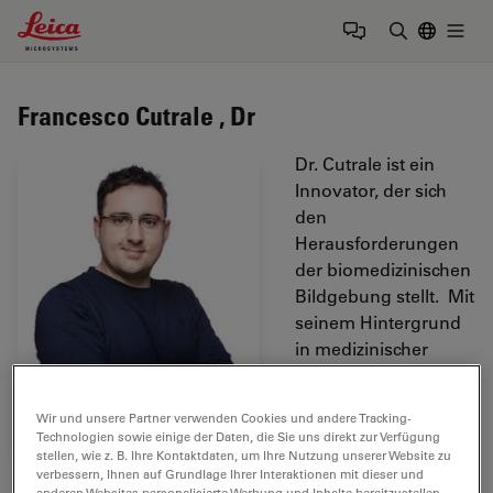
Leica Microsystems Logo
Togg
Suchbegrif
Francesco Cutrale , Dr
Dr. Cutrale ist ein
Innovator, der sich
den
Herausforderungen
der biomedizinischen
Bildgebung stellt. Mit
seinem Hintergrund
in medizinischer
Physik und
Mikroskopie
Wir und unsere Partner verwenden Cookies und andere Tracking-
entwickelt er neue
Technologien sowie einige der Daten, die Sie uns direkt zur Verfügung
Lösungen für
stellen, wie z. B. Ihre Kontaktdaten, um Ihre Nutzung unserer Website zu
verbessern, Ihnen auf Grundlage Ihrer Interaktionen mit dieser und
ungelöste Probleme
anderen Websites personalisierte Werbung und Inhalte bereitzustellen,