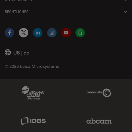
RECHTLICHES
Facebook
X
LinkedIn
Instagram
YouTube
Glassdoor
US
|
de
© 2026 Leica Microsystems
Beckman Coulter Link
Genedata Link
IDBS Link
Abcam Limited