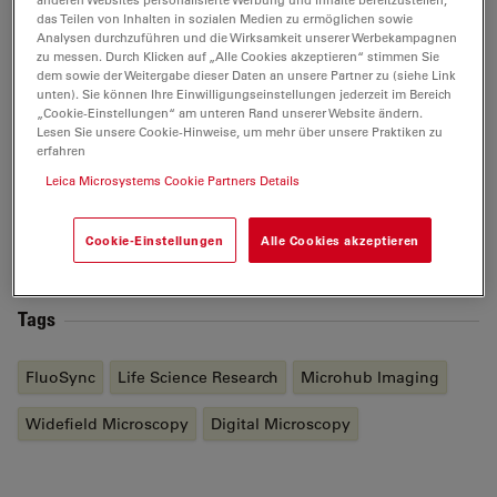
in der biomedizinischen Forschung und setzt sie in
das Teilen von Inhalten in sozialen Medien zu ermöglichen sowie
Analysen durchzuführen und die Wirksamkeit unserer Werbekampagnen
reale Anwendungen um. Nach seinem Doktortitel in
zu messen. Durch Klicken auf „Alle Cookies akzeptieren“ stimmen Sie
Biomedizintechnik an der University of California Irvine
dem sowie der Weitergabe dieser Daten an unsere Partner zu (siehe Link
ging er als Postdoktorand an das California Institute of
unten). Sie können Ihre Einwilligungseinstellungen jederzeit im Bereich
„Cookie-Einstellungen“ am unteren Rand unserer Website ändern.
Technology und anschließend an die University of
Lesen Sie unsere Cookie-Hinweise, um mehr über unsere Praktiken zu
Southern California, wo er Assistenzprofessor für
erfahren
Forschung und Direktor für Berechnung und
Leica Microsystems Cookie Partners Details
Bildverarbeitung des Translational Imaging Center ist.
Er ist Mitbegründer zahlreicher Start-ups im Bereich
Cookie-Einstellungen
Alle Cookies akzeptieren
der Bildgebung und Bildanalyse.
Tags
FluoSync
Life Science Research
Microhub Imaging
Widefield Microscopy
Digital Microscopy