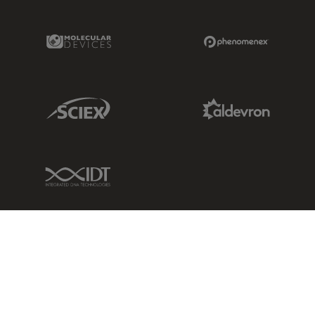
Molecular Devices Link
Phenomenex L
Sciex Link
Aldevron Link
IDT Link