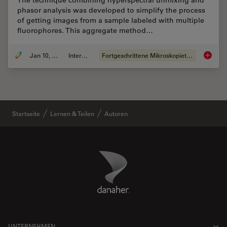
The technique combining hyperspectral unmixing and
phasor analysis was developed to simplify the process
of getting images from a sample labeled with multiple
fluorophores. This aggregate method…
Jan 10, 2022
Interview
Fortgeschrittene Mikroskopietechniken
A New M
Startseite
Lernen & Teilen
Autoren
Danaher Logo
Footer
UNTERNEHMEN