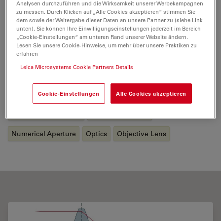
Analysen durchzuführen und die Wirksamkeit unserer Werbekampagnen
und ferngesteuerte Mikroskope. Zuletzt war er als
zu messen. Durch Klicken auf „Alle Cookies akzeptieren“ stimmen Sie
dem sowie der Weitergabe dieser Daten an unsere Partner zu (siehe Link
Applikationsmanager für Mikromanipulationssysteme
unten). Sie können Ihre Einwilligungseinstellungen jederzeit im Bereich
verantwortlich. Im Jahr 2010 ging Helmut in den
„Cookie-Einstellungen“ am unteren Rand unserer Website ändern.
Ruhestand. Heute unterstützt er das Leica Science Lab
Lesen Sie unsere Cookie-Hinweise, um mehr über unsere Praktiken zu
erfahren
mit seiner Expertise in der Mikroskopie.
Leica Microsystems Cookie Partners Details
Tags
Cookie-Einstellungen
Alle Cookies akzeptieren
Basics in Microscopy
Light Microscopy
Numerical Aperture
Optics
Objective Lens