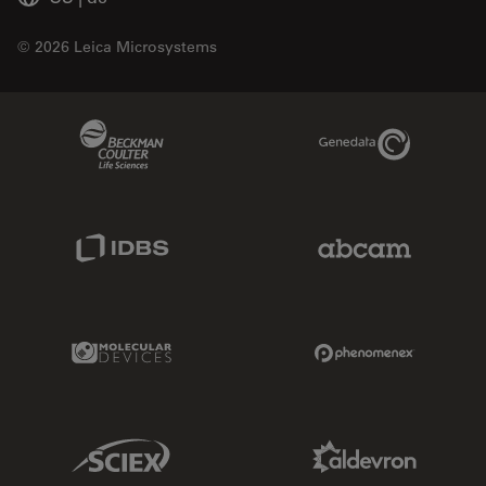
© 2026 Leica Microsystems
Beckman Coulter Link
Genedata Link
IDBS Link
Abcam Limited
Molecular Devices Link
Phenomenex L
Sciex Link
Aldevron Link