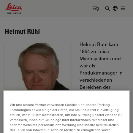
Leica Microsystems Logo
Togg
Suchbegrif
Helmut Rühl
Helmut Rühl kam
1964 zu Leica
Microsystems und
war als
Produktmanager in
verschiedenen
Bereichen der
Mikroskopie tätig, wie
Wir und unsere Partner verwenden Cookies und andere Tracking-
Technologien sowie einige der Daten, die Sie uns direkt zur Verfügung
stellen, wie z. B. Ihre Kontaktdaten, um Ihre Nutzung unserer Website zu
verbessern, Ihnen auf Grundlage Ihrer Interaktionen mit dieser und
anderen Websites personalisierte Werbung und Inhalte bereitzustellen,
das Teilen von Inhalten in sozialen Medien zu ermöglichen sowie
Polarisationsmikroskope, elektronische Bildanalyse