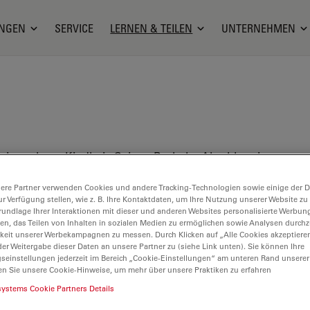
NGEN
SERVICE
LERNEN & TEILEN
UNTERNEHMEN
 eine urbane Kindheit. Seinen Bachelor-Abschluss in
ndlichen Ithaca. Danach arbeitete er in
ieder zur Schule ging und an der UCLA in
ere Partner verwenden Cookies und andere Tracking-Technologien sowie einige der Da
ur Verfügung stellen, wie z. B. Ihre Kontaktdaten, um Ihre Nutzung unserer Website zu
ne des Schicksals wurde seine Forschung an der
rundlage Ihrer Interaktionen mit dieser und anderen Websites personalisierte Werbun
llen, das Teilen von Inhalten in sozialen Medien zu ermöglichen sowie Analysen durc
keit unserer Werbekampagnen zu messen. Durch Klicken auf „Alle Cookies akzeptiere
er Weitergabe dieser Daten an unsere Partner zu (siehe Link unten). Sie können Ihre
 am Institut Pasteur in Paris, Frankreich, und an
gseinstellungen jederzeit im Bereich „Cookie-Einstellungen“ am unteren Rand unserer
nien. Anschließend war er fünf Jahre lang in der
en Sie unsere Cookie-Hinweise, um mehr über unsere Praktiken zu erfahren
ies tätig. Diese Erfahrung weckte sein Interesse
systems Cookie Partners Details
chaft. Anschließend arbeitete er in einer Reihe von