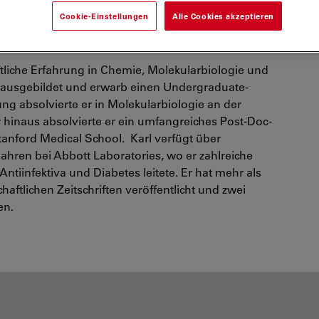
tik und DNA zu tun haben. Derzeit ist er Chief
Cookie-Einstellungen
Alle Cookies akzeptieren
fsichtigt und die Forschungs- und Entwicklungsarbeit
ftliche Erfahrung in Chemie, Molekularbiologie und
 ausgebildet und erwarb einen Undergraduate-
ng absolvierte er in Molekularbiologie an der
hinaus absolvierte er ein umfangreiches Post-Doc-
Stanford Medical School. Karl verfügt über
hren bei Abbott Laboratories, wo er zahlreiche
ntiinfektiva und Diabetes leitete. Er hat mehr als
aftlichen Zeitschriften veröffentlicht und zwei
en.