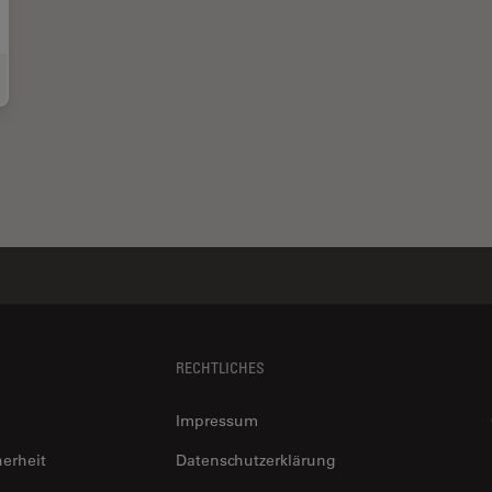
ensic Detection of Sperm from Sexual Assault Evidence
RECHTLICHES
Impressum
herheit
Datenschutzerklärung