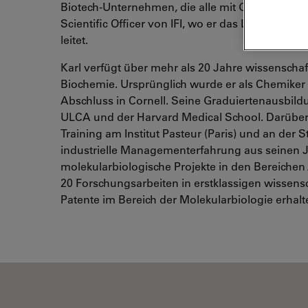
Biotech-Unternehmen, die alle mit Genomik, Gene
Scientific Officer von IFI, wo er das Labor beau
leitet.
Karl verfügt über mehr als 20 Jahre wissenscha
Biochemie. Ursprünglich wurde er als Chemiker
Abschluss in Cornell. Seine Graduiertenausbildu
ULCA und der Harvard Medical School. Darüber 
Training am Institut Pasteur (Paris) und an der 
industrielle Managementerfahrung aus seinen Ja
molekularbiologische Projekte in den Bereichen A
20 Forschungsarbeiten in erstklassigen wissensch
Patente im Bereich der Molekularbiologie erhalt