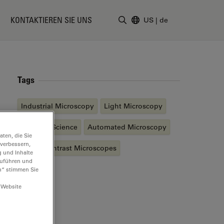
KONTAKTIEREN SIE UNS
US
|
de
Suchbegriff eingeben
Tags
Industrial Microscopy
Light Microscopy
Forensic Science
Automated Microscopy
ten, die Sie
 verbessern,
Phase Contrast Microscopes
g und Inhalte
hzuführen und
n“ stimmen Sie
 Website