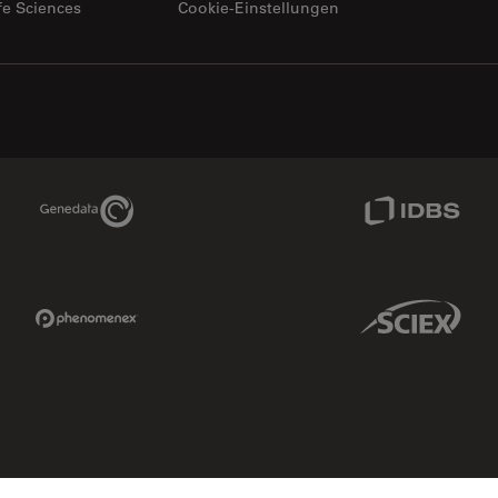
fe Sciences
Cookie-Einstellungen
Genedata Link
IDBS Link
Phenomenex Link
Sciex Link