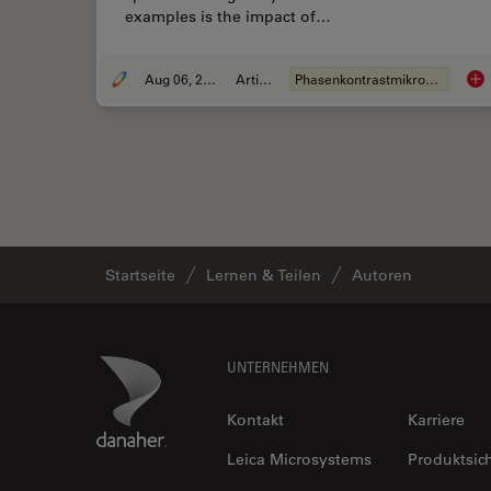
examples is the impact of…
Aug 06, 2008
Artikel
Phasenkontrastmikroskope
For
Startseite
Lernen & Teilen
Autoren
Footer
Danaher Logo
UNTERNEHMEN
Kontakt
Karriere
Leica Microsystems
Produktsic