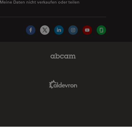
Meine Daten nicht verkaufen oder teilen
Facebook
X
LinkedIn
Instagram
YouTube
Glassdoor
Abcam Limited Link
Aldevron Link