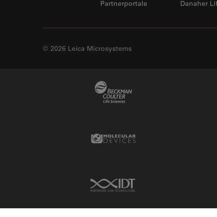
Partnerportale
Danaher Li
© 2026 Leica Microsystems
Beckman Coulter Link
Molecular Devices Link
IDT Link