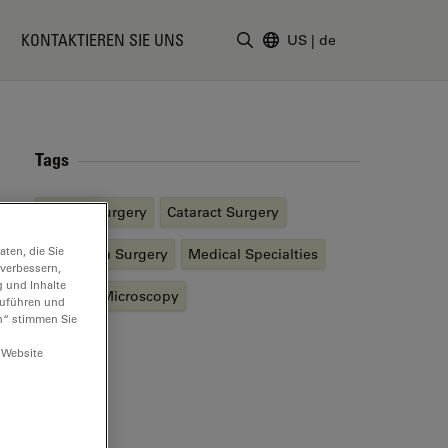
KONTAKTIEREN SIE UNS
US
|
de
Suchbegriff eingeben
Tags
Cornea Surgery
Cataract Surgery
ten, die Sie
Glaucoma Surgery
Medical Specialties
 verbessern,
g und Inhalte
Surgical Microscopy
hzuführen und
n“ stimmen Sie
 Website