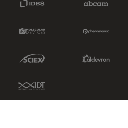
Molecular Devices Link
Phenomenex L
Sciex Link
Aldevron Link
IDT Link