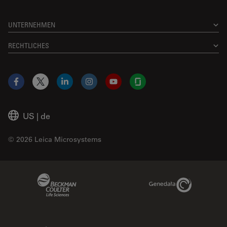
UNTERNEHMEN
RECHTLICHES
Facebook
X
LinkedIn
Instagram
YouTube
Glassdoor
US
|
de
© 2026 Leica Microsystems
Beckman Coulter Link
Genedata Link
IDBS Link
Abcam Limited