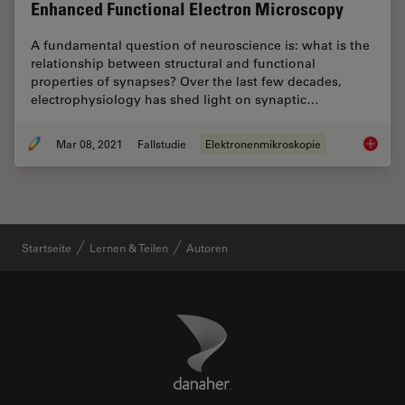
Enhanced Functional Electron Microscopy
A fundamental question of neuroscience is: what is the
relationship between structural and functional
properties of synapses? Over the last few decades,
electrophysiology has shed light on synaptic…
Mar 08, 2021
Fallstudie
Elektronenmikroskopie
Investi
Startseite
Lernen & Teilen
Autoren
Danaher Logo
Footer