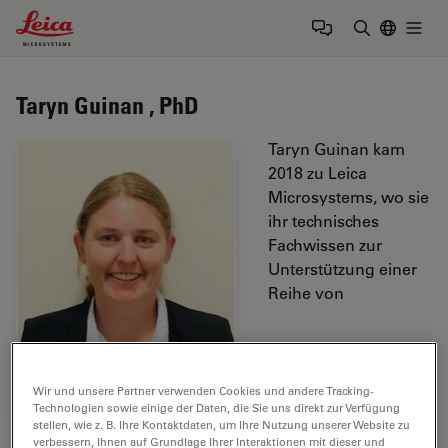
Leica Microsystems Logo
Togg
Suchbegrif
Taryn Guinan , PhD
Taryn Guinan kam
2018 zu Leica
Microsystems, wo sie
ihr technisches
Fachwissen zur
Unterstützung einer
Reihe von
Wir und unsere Partner verwenden Cookies und andere Tracking-
Technologien sowie einige der Daten, die Sie uns direkt zur Verfügung
stellen, wie z. B. Ihre Kontaktdaten, um Ihre Nutzung unserer Website zu
Bildgebungslösungen einsetzt, darunter fortschrittliche
verbessern, Ihnen auf Grundlage Ihrer Interaktionen mit dieser und