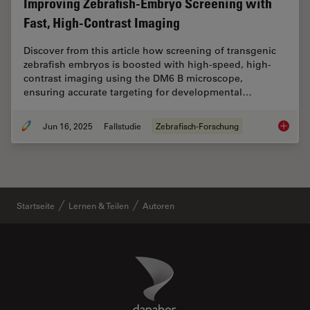
Improving Zebrafish-Embryo Screening with
Fast, High-Contrast Imaging
Discover from this article how screening of transgenic
zebrafish embryos is boosted with high-speed, high-
contrast imaging using the DM6 B microscope,
ensuring accurate targeting for developmental…
Jun 16, 2025
Fallstudie
Zebrafisch-Forschung
Improvi
Startseite
Lernen & Teilen
Autoren
Danaher Logo
Footer