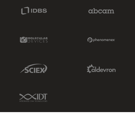
IDBS Link
Abcam Limited
Molecular Devices Link
Phenomenex L
Sciex Link
Aldevron Link
IDT Link