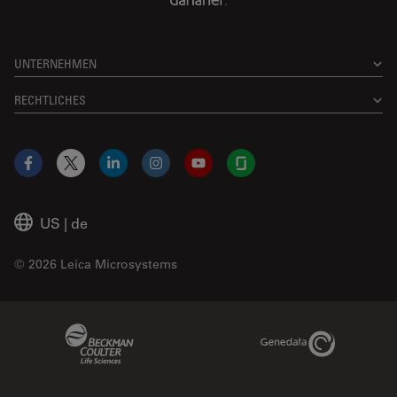
UNTERNEHMEN
RECHTLICHES
Facebook
X
LinkedIn
Instagram
YouTube
Glassdoor
US
|
de
© 2026 Leica Microsystems
Beckman Coulter Link
Genedata Link