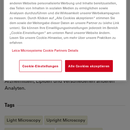
anderen Websites personalisierte Werbung und Inhalte bereitzustellen,
Widefield-, Konfokal-, Super-Resolution- und
das Teilen von Inhalten in sozialen Medien zu ermöglichen sowie
Lichtblattmikroskopie sowie Bildanalyse. Taryn
Analysen durchzuführen und die Wirksamkeit unserer Werbekampagnen
promovierte 2015 an der University of South Australia
zu messen. Durch Klicken auf „Alle Cookies akzeptieren“ stimmen Sie
dem sowie der Weitergabe dieser Daten an unsere Partner zu (siehe Link
in Ingenieurwissenschaften (Materialien und
unten). Sie können Ihre Einwilligungseinstellungen jederzeit im Bereich
analytische Chemie). Ihre Doktorarbeit konzentrierte
„Cookie-Einstellungen“ am unteren Rand unserer Website ändern.
Lesen Sie unsere Cookie-Hinweise, um mehr über unsere Praktiken zu
sich auf die Entwicklung nanostrukturierter poröser
erfahren
Siliziumplattformen für die Massenspektrometrie zur
Leica Microsystems Cookie Partners Details
Erkennung und Abbildung von Biomolekülen. Als
Postdoktorandin an der Monash University entwickelte
Cookie-Einstellungen
Alle Cookies akzeptieren
sie hochmoderne Massenspektrometrie-
Bildgebungstechnologien zum Nachweis von
Arzneimitteln, Lipiden und verschiedenen anderen
Analyten.
Tags
Light Microscopy
Upright Microscopy