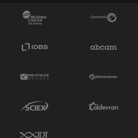
Beckman Coulter Link
Genedata Link
IDBS Link
Abcam Limited
Molecular Devices Link
Phenomenex L
Sciex Link
Aldevron Link
IDT Link