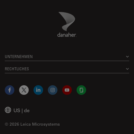
Danaher Logo
Footer
UNTERNEHMEN
RECHTLICHES
Facebook
X
LinkedIn
Instagram
YouTube
Glassdoor
US
|
de
© 2026 Leica Microsystems