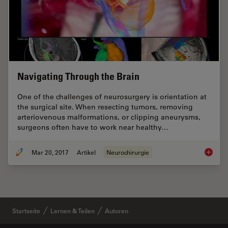
Navigating Through the Brain
One of the challenges of neurosurgery is orientation at
the surgical site. When resecting tumors, removing
arteriovenous malformations, or clipping aneurysms,
surgeons often have to work near healthy…
Mar 20, 2017
Artikel
Neurochirurgie
Navigat
Startseite
Lernen & Teilen
Autoren