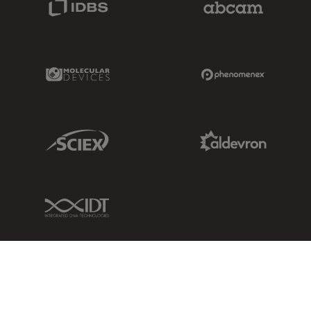
Molecular Devices Link
Phenomenex L
Sciex Link
Aldevron Link
IDT Link