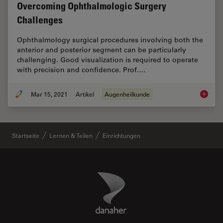
Overcoming Ophthalmologic Surgery
Challenges
Ophthalmology surgical procedures involving both the
anterior and posterior segment can be particularly
challenging. Good visualization is required to operate
with precision and confidence. Prof.…
Mar 15, 2021
Artikel
Augenheilkunde
Overcom
Startseite
Lernen & Teilen
Einrichtungen
Danaher Logo
Footer