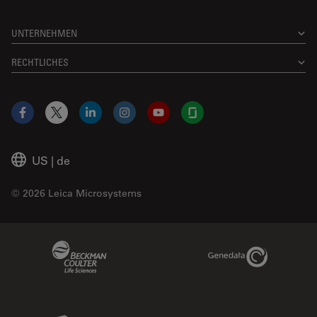
UNTERNEHMEN
RECHTLICHES
Facebook
X
LinkedIn
Instagram
YouTube
Glassdoor
US
|
de
© 2026 Leica Microsystems
Beckman Coulter Link
Genedata Link
IDBS Link
Abcam Limited