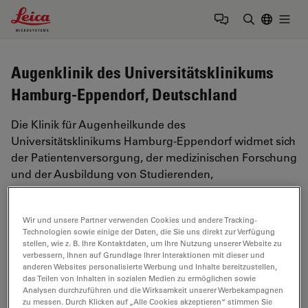
Leica Microsystems Logo
Togg
Suchbegrif
Augenklinik des Universitätsklinikums
Hamburg-Eppendorf, Deutschland
Die Klinik für Augenheilkunde des
Universitätsklinikums Hamburg-Eppendorf widmet sich
der Patientenversorgung, der medizinischen Forschung
und der Ausbildung von Studierenden,
Hochschullehrern und Pflegepersonal.
Quelle:
https://www.uke.de/kliniken-
Wir und unsere Partner verwenden Cookies und andere Tracking-
Technologien sowie einige der Daten, die Sie uns direkt zur Verfügung
institute/kliniken/augenheilkunde/index.html
(21.11.2023)
stellen, wie z. B. Ihre Kontaktdaten, um Ihre Nutzung unserer Website zu
verbessern, Ihnen auf Grundlage Ihrer Interaktionen mit dieser und
anderen Websites personalisierte Werbung und Inhalte bereitzustellen,
Tags
das Teilen von Inhalten in sozialen Medien zu ermöglichen sowie
Analysen durchzuführen und die Wirksamkeit unserer Werbekampagnen
zu messen. Durch Klicken auf „Alle Cookies akzeptieren“ stimmen Sie