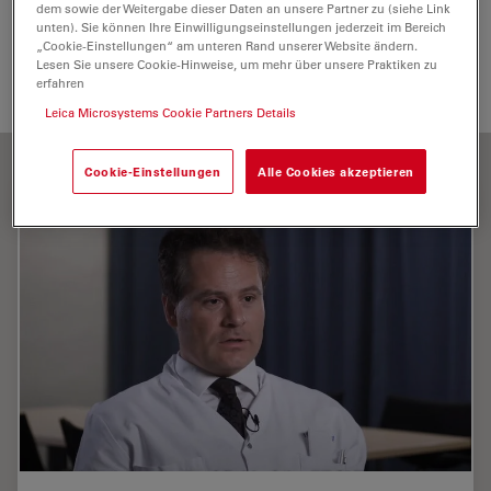
Cornea Surgery
Cataract Surgery
Glaucoma Surgery
dem sowie der Weitergabe dieser Daten an unsere Partner zu (siehe Link
unten). Sie können Ihre Einwilligungseinstellungen jederzeit im Bereich
„Cookie-Einstellungen“ am unteren Rand unserer Website ändern.
Medical Specialties
Surgical Microscopy
Lesen Sie unsere Cookie-Hinweise, um mehr über unsere Praktiken zu
erfahren
Leica Microsystems Cookie Partners Details
Cookie-Einstellungen
Alle Cookies akzeptieren