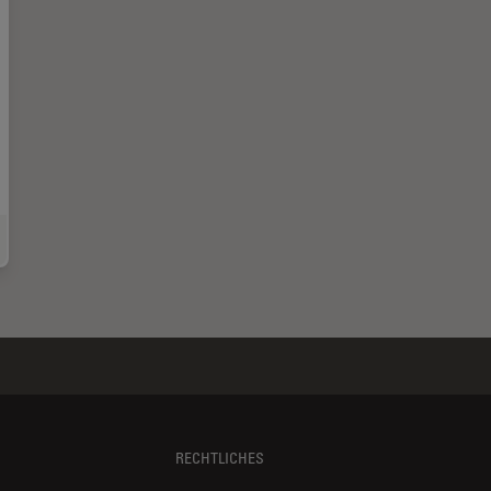
estigating Synapses in Brain Slices with Enhanced Functional Electron Microsco
RECHTLICHES