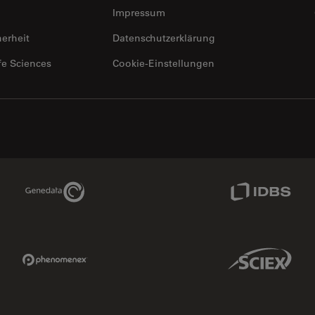
Impressum
herheit
Datenschutzerklärung
fe Sciences
Cookie-Einstellungen
Genedata Link
IDBS Link
Phenomenex Link
Sciex Link