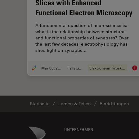
Slices with Enhanced
Functional Electron Microscopy
A fundamental question of neuroscience is:
what is the relationship between structural
and functional properties of synapses? Over
the last few decades, electrophysiology has
shed light on synaptic…
Mar 08, 2021
Fallstudie
Elektronenmikroskopie
Inv
Startseite
Lernen & Teilen
Einrichtungen
Footer
Danaher Logo
UNTERNEHMEN