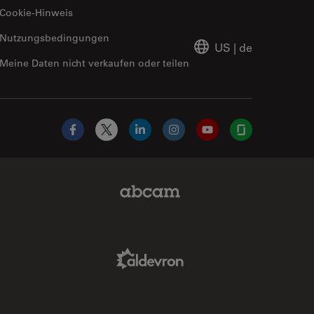
Cookie-Hinweis
Nutzungsbedingungen
US
|
de
Meine Daten nicht verkaufen oder teilen
Facebook
X
LinkedIn
Instagram
YouTube
Glassdoor
Abcam Limited Link
Aldevron Link