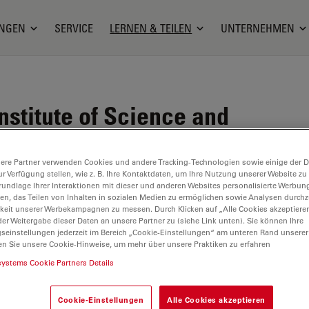
NGEN
SERVICE
LERNEN & TEILEN
UNTERNEHMEN
nstitute of Science and
sterneuburg, Österreich
ere Partner verwenden Cookies und andere Tracking-Technologien sowie einige der Da
ur Verfügung stellen, wie z. B. Ihre Kontaktdaten, um Ihre Nutzung unserer Website zu
ISTA) ist eine interdisziplinäre
rundlage Ihrer Interaktionen mit dieser und anderen Websites personalisierte Werbun
llen, das Teilen von Inhalten in sozialen Medien zu ermöglichen sowie Analysen durc
Grundlagenforschung mit Graduiertenausbildung
keit unserer Werbekampagnen zu messen. Durch Klicken auf „Alle Cookies akzeptiere
theoretische und experimentelle Forschung in den
er Weitergabe dieser Daten an unsere Partner zu (siehe Link unten). Sie können Ihre
gseinstellungen jederzeit im Bereich „Cookie-Einstellungen“ am unteren Rand unserer
nschaften sowie Informations- und
en Sie unsere Cookie-Hinweise, um mehr über unsere Praktiken zu erfahren
n bis mittelgroßen Forschungsgruppen organisiert,
systems Cookie Partners Details
nen hinweg miteinander interagieren.
Cookie-Einstellungen
Alle Cookies akzeptieren