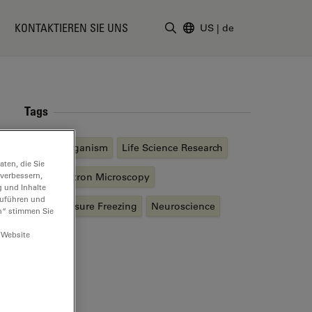
KONTAKTIEREN SIE UNS
US
|
de
Suchbegriff eingeben
Tags
Model Organism
Life Science Research
ten, die Sie
 verbessern,
Cryo Electron Microscopy
g und Inhalte
hzuführen und
High Pressure Freezing
Neuroscience
n“ stimmen Sie
 Website