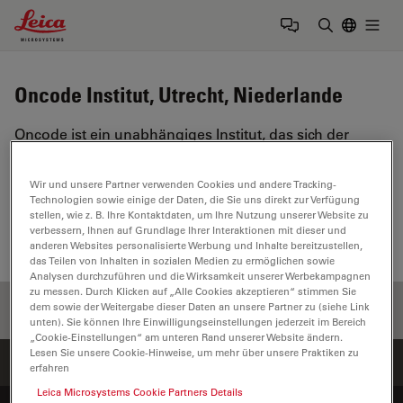
Leica Microsystems Logo
Togg
Suchbegrif
Oncode Institut, Utrecht, Niederlande
Oncode ist ein unabhängiges Institut, das sich der
Erforschung von Krebs und der Umsetzung von
Forschung in die Praxis widmet.
Wir und unsere Partner verwenden Cookies und andere Tracking-
Technologien sowie einige der Daten, die Sie uns direkt zur Verfügung
https://www.oncode.nl/
stellen, wie z. B. Ihre Kontaktdaten, um Ihre Nutzung unserer Website zu
verbessern, Ihnen auf Grundlage Ihrer Interaktionen mit dieser und
anderen Websites personalisierte Werbung und Inhalte bereitzustellen,
das Teilen von Inhalten in sozialen Medien zu ermöglichen sowie
Analysen durchzuführen und die Wirksamkeit unserer Werbekampagnen
zu messen. Durch Klicken auf „Alle Cookies akzeptieren“ stimmen Sie
dem sowie der Weitergabe dieser Daten an unsere Partner zu (siehe Link
unten). Sie können Ihre Einwilligungseinstellungen jederzeit im Bereich
„Cookie-Einstellungen“ am unteren Rand unserer Website ändern.
Lesen Sie unsere Cookie-Hinweise, um mehr über unsere Praktiken zu
Startseite
Lernen & Teilen
Einrichtungen
erfahren
Leica Microsystems Cookie Partners Details