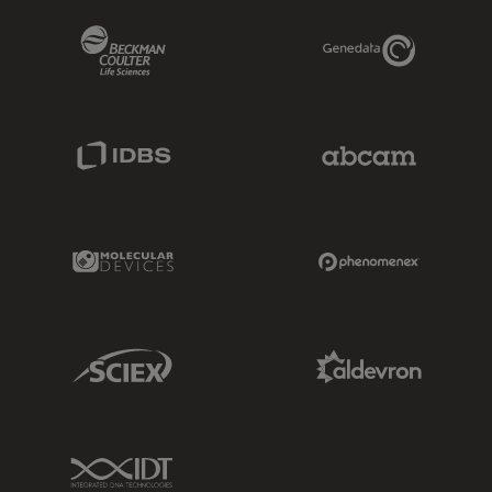
Beckman Coulter Link
Genedata Link
IDBS Link
Abcam Limited
Molecular Devices Link
Phenomenex L
Sciex Link
Aldevron Link
IDT Link