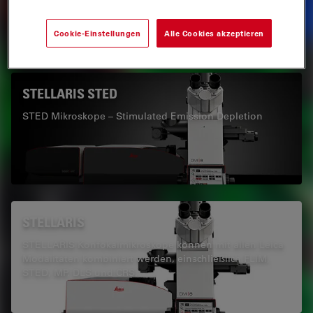
Ihnen die Stärke flexibler Mehrfarben-Multiphoton-
Bildgebung zu bieten.
Cookie-Einstellungen
Alle Cookies akzeptieren
STELLARIS STED
STED Mikroskope – Stimulated Emission Depletion
STELLARIS
STELLARIS Konfokalmikroskope können mit allen Leica
Modalitäten kombiniert werden, einschließlich FLIM,
STED, MP, DLS und CRS.