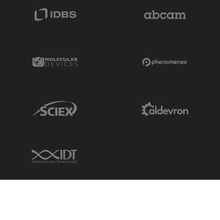
IDBS Link
Abcam Limited
Molecular Devices Link
Phenomenex L
Sciex Link
Aldevron Link
IDT Link