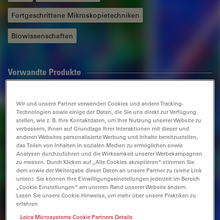
Fortgeschrittene Mikroskopietechniken
Biowissenschaften
Verwandte Produkte
STELLARIS FALCON
Wir und unsere Partner verwenden Cookies und andere Tracking-
Technologien sowie einige der Daten, die Sie uns direkt zur Verfügung
stellen, wie z. B. Ihre Kontaktdaten, um Ihre Nutzung unserer Website zu
Der Kontrast ist deutlich. Lebenszeit-Messung im Nu.
verbessern, Ihnen auf Grundlage Ihrer Interaktionen mit dieser und
anderen Websites personalisierte Werbung und Inhalte bereitzustellen,
das Teilen von Inhalten in sozialen Medien zu ermöglichen sowie
Analysen durchzuführen und die Wirksamkeit unserer Werbekampagnen
zu messen. Durch Klicken auf „Alle Cookies akzeptieren“ stimmen Sie
dem sowie der Weitergabe dieser Daten an unsere Partner zu (siehe Link
unten). Sie können Ihre Einwilligungseinstellungen jederzeit im Bereich
„Cookie-Einstellungen“ am unteren Rand unserer Website ändern.
STELLARIS DIVE
Lesen Sie unsere Cookie-Hinweise, um mehr über unsere Praktiken zu
erfahren
DIVE und STELLARIS wurden zusammengeführt, um
Leica Microsystems Cookie Partners Details