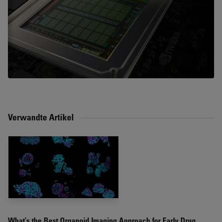
Verwandte Artikel
What’s the Best Organoid Imaging Approach for Early Drug