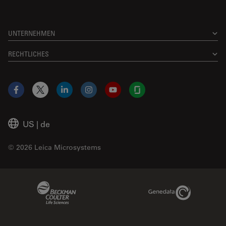
UNTERNEHMEN
RECHTLICHES
Facebook
X
LinkedIn
Instagram
YouTube
Glassdoor
US
|
de
© 2026 Leica Microsystems
Beckman Coulter Link
Genedata Link