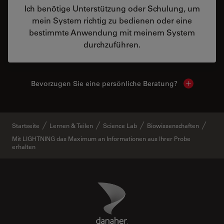
Ich benötige Unterstützung oder Schulung, um
mein System richtig zu bedienen oder eine
bestimmte Anwendung mit meinem System
durchzuführen.
Bevorzugen Sie eine persönliche Beratung?
Show local
Startseite
Lernen & Teilen
Science Lab
Biowissenschaften
Mit LIGHTNING das Maximum an Informationen aus Ihrer Probe
erhalten
Danaher Logo
Footer