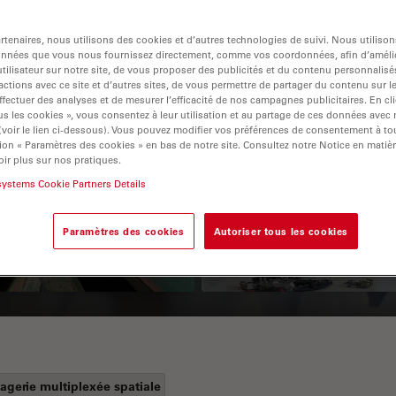
tenaires, nous utilisons des cookies et d’autres technologies de suivi. Nous utiliso
onnées que vous nous fournissez directement, comme vos coordonnées, afin d’amélio
tilisateur sur notre site, de vous proposer des publicités et du contenu personnalisé
actions avec ce site et d’autres sites, de vous permettre de partager du contenu sur l
ffectuer des analyses et de mesurer l’efficacité de nos campagnes publicitaires. En cl
s les cookies », vous consentez à leur utilisation et au partage de ces données avec
 (voir le lien ci-dessous). Vous pouvez modifier vos préférences de consentement à 
ion « Paramètres des cookies » en bas de notre site. Consultez notre Notice en matiè
 Polarization
Key Factors to
ir plus sur nos pratiques.
croscopy Principle
Consider When
systems Cookie Partners Details
Selecting a Stereo
Paramètres des cookies
Autoriser tous les cookies
Microscope
agerie multiplexée spatiale