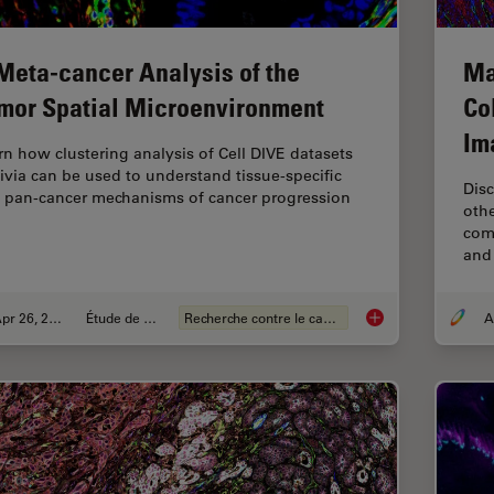
Meta-cancer Analysis of the
Ma
mor Spatial Microenvironment
Co
Im
rn how clustering analysis of Cell DIVE datasets
Aivia can be used to understand tissue-specific
Dis
 pan-cancer mechanisms of cancer progression
oth
com
and 
Apr 26, 2024
Étude de cas
Recherche contre le cancer
A Meta-cancer Analy