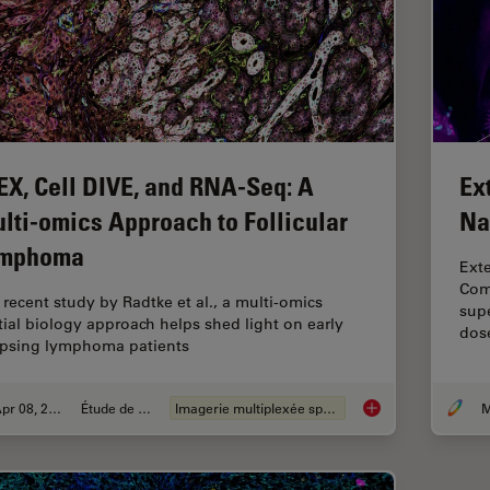
EX, Cell DIVE, and RNA-Seq: A
Ex
lti-omics Approach to Follicular
Na
mphoma
Ext
Comb
a recent study by Radtke et al., a multi-omics
supe
tial biology approach helps shed light on early
dos
apsing lymphoma patients
Apr 08, 2024
Étude de cas
Imagerie multiplexée spatiale
M
IBEX, Cell DIVE, an