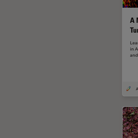
Dentisterie
Diffusion Raman cohérente
A 
(CRS)
Tu
Dissection
Drosophila Research
Lea
in 
Éducation
and
Ergonomie
F-Techniques
Fabrication de batteries
FLIM (Fluorescence Lifetime
Imaging Microscopy)
Fluorescence
Fluorophore
FluoSync