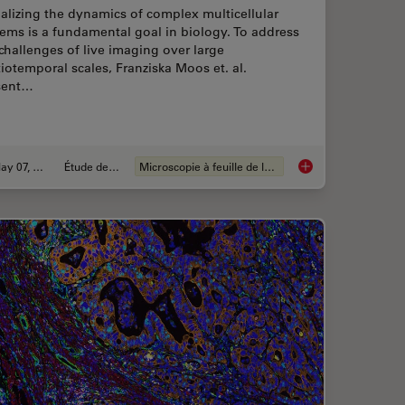
alizing the dynamics of complex multicellular
ems is a fundamental goal in biology. To address
challenges of live imaging over large
iotemporal scales, Franziska Moos et. al.
sent…
May 07, 2024
Étude de cas
Microscopie à feuille de lumière
xed Image Analysis to Explore Colon Adenocarcinoma
Dual-View LightShee