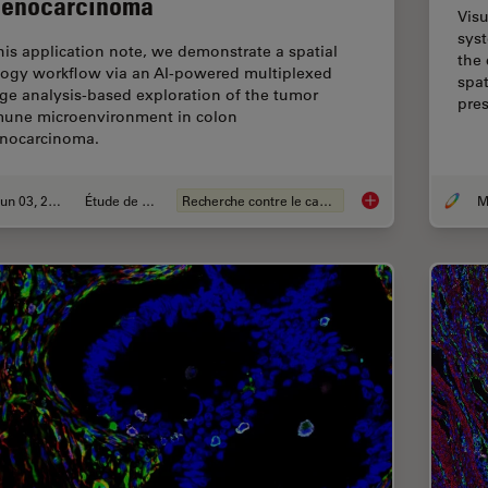
enocarcinoma
Visu
syst
this application note, we demonstrate a spatial
the 
logy workflow via an AI-powered multiplexed
spat
ge analysis-based exploration of the tumor
pre
une microenvironment in colon
nocarcinoma.
Jun 03, 2024
Étude de cas
Recherche contre le cancer
AI-Powered Multiple