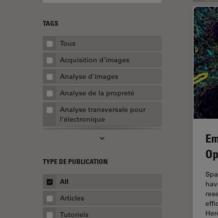
TAGS
Tous
Acquisition d’images
Analyse d'images
Analyse de la propreté
Analyse transversale pour
l’électronique
Em
AR Surgery
Op
Assemblée
TYPE DE PUBLICATION
Assurance de la qualité /
Spa
Contrôle de la qualité
All
hav
res
Automobile et aérospatial
Articles
eff
Biologie cellulaire
Her
Tutoriels