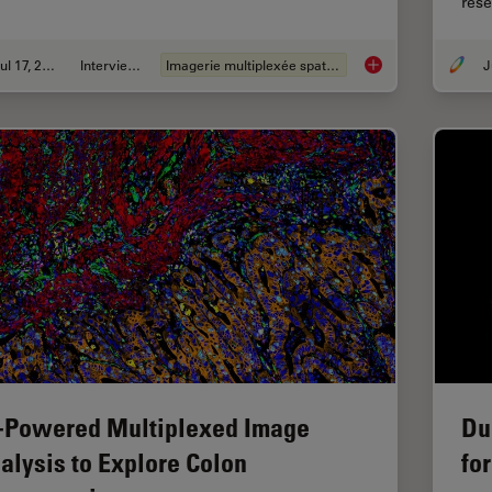
res
Jul 17, 2024
Interviews
Imagerie multiplexée spatiale
J
Empowering Spatial 
-Powered Multiplexed Image
Du
alysis to Explore Colon
fo