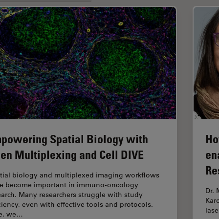
powering Spatial Biology with
Ho
en Multiplexing and Cell DIVE
en
Re
tial biology and multiplexed imaging workflows
e become important in immuno-oncology
Dr. 
earch. Many researchers struggle with study
Karo
iciency, even with effective tools and protocols.
las
e, we…