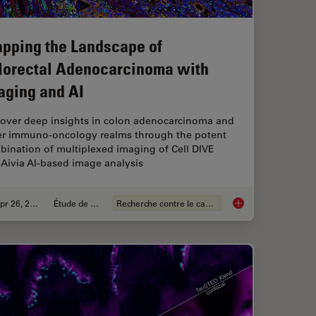
pping the Landscape of
lorectal Adenocarcinoma with
aging and AI
cover deep insights in colon adenocarcinoma and
er immuno-oncology realms through the potent
bination of multiplexed imaging of Cell DIVE
Aivia AI-based image analysis
Apr 26, 2024
Étude de cas
Recherche contre le cancer
sis of the Tumor Spatial Microenvironment
Mapping the Landsca