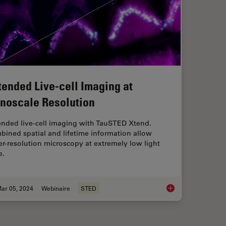
tended Live-cell Imaging at
noscale Resolution
ended live-cell imaging with TauSTED Xtend.
ined spatial and lifetime information allow
r-resolution microscopy at extremely low light
e.
ar 05, 2024
Webinaire
STED
d RNA-Seq: A Multi-omics Approach to Follicular Lymphoma
Extended Live-cell I