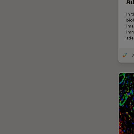
Ad
Chirurgie de la cornée
Chirurgie de la rétine
In 
bio
Chirurgie du glaucome
ima
imm
Circuit imprimé (PCB)
ade
CLEM
Coloration
Congélation à haute pression
Conservation de l'art
Contrast Methods in Light
Microscopy
Cryo SEM
Cryo-microscopie
électronique
Culture cellulaire