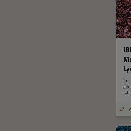
Fonctionnalités de
STELLARIS
Fraisage par faisceau d'ions
FRAP
FRET
Gynécologie et urologie
IB
Mu
HyD
Ly
Imagerie 3D
Imagerie et analyse
In 
tissulaires avancées
spa
rel
Imagerie in vivo de
l'organisme entier
Imagerie multiplexée spatiale
Imagerie pour cellules
vivantes