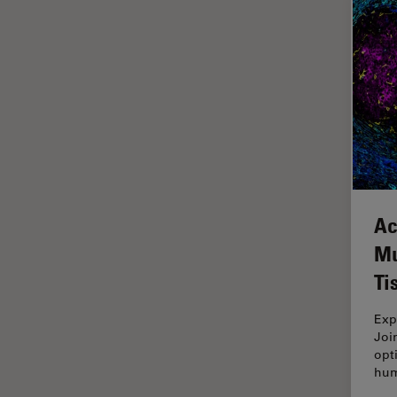
Imagerie quantitative
Imagerie THUNDER
Immunofluorescence
Industrie des métaux
Industrie électronique et des
semi-conducteurs
Intelligence Artificielle
Inverted Microscopy
Ac
L'histoire
Mu
Les bases de la microscopie
Ti
Limite de diffraction
Exp
Logiciel de microscope
Joi
opt
Maladies neurodégénératives
hum
Médecine Légale