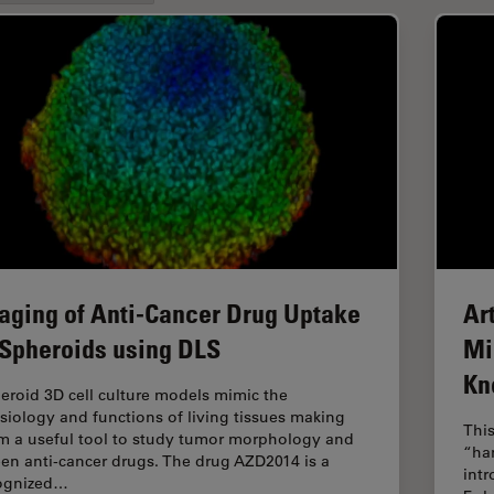
aging of Anti-Cancer Drug Uptake
Ar
 Spheroids using DLS
Mi
Kn
eroid 3D cell culture models mimic the
siology and functions of living tissues making
This
m a useful tool to study tumor morphology and
“ha
een anti-cancer drugs. The drug AZD2014 is a
intr
ognized…