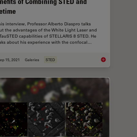
nefits of Combining STED and
fetime
his interview, Professor Alberto Diaspro talks
ut the advantages of the White Light Laser and
 TauSTED capabilities of STELLARIS 8 STED. He
aks about his experience with the confocal…
ep 15, 2021
Galeries
STED
ligence Enhances Confocal Imaging
Benefits of Combini