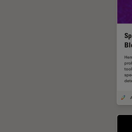
Dentisterie
Diffusion Raman cohérente
(CRS)
Dissection
Sp
Drosophila Research
Bl
Éducation
Hem
Ergonomie
pro
F-Techniques
too
spe
Fabrication de batteries
det
FLIM (Fluorescence Lifetime
Imaging Microscopy)
Fluorescence
Fluorophore
FluoSync