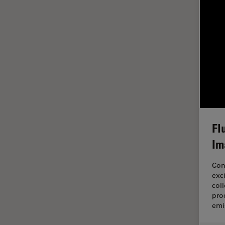
Fonctionnalités de
STELLARIS
Fraisage par faisceau d'ions
FRAP
FRET
Gynécologie et urologie
HyD
Imagerie 3D
Fl
Imagerie et analyse
Im
tissulaires avancées
Imagerie in vivo de
Con
l'organisme entier
exc
col
Imagerie multiplexée spatiale
pro
Imagerie pour cellules
emi
vivantes