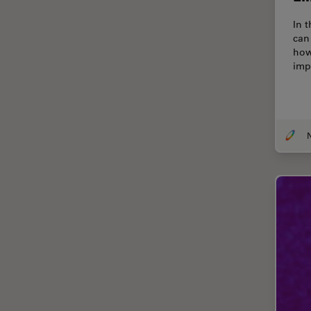
Chirurgie de la cornée
In t
Chirurgie de la rétine
can
how
Chirurgie du glaucome
imp
Circuit imprimé (PCB)
CLEM
Coloration
Congélation à haute pression
Conservation de l'art
Contrast Methods in Light
Microscopy
Cryo SEM
Cryo-microscopie
électronique
Culture cellulaire