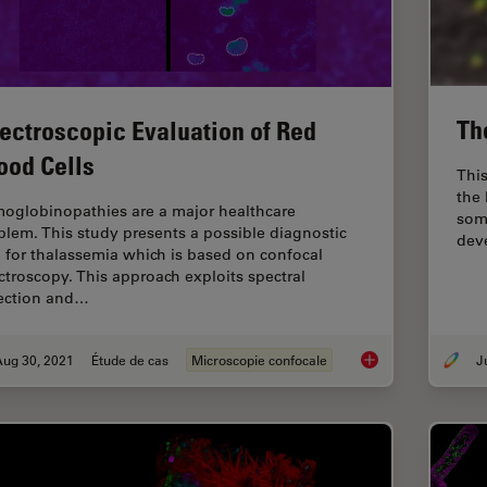
Th
ectroscopic Evaluation of Red
ood Cells
This
the 
oglobinopathies are a major healthcare
some
blem. This study presents a possible diagnostic
dev
l for thalassemia which is based on confocal
ctroscopy. This approach exploits spectral
ection and…
Aug 30, 2021
Étude de cas
Microscopie confocale
Spectroscopic Evalua