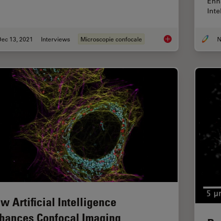
Enh
Int
Dec 13, 2021
Interviews
Microscopie confocale
Imaging of Anti-Can
w Artificial Intelligence
hances Confocal Imaging