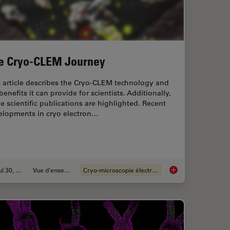
e Cryo-CLEM Journey
 article describes the Cryo-CLEM technology and
benefits it can provide for scientists. Additionally,
 scientific publications are highlighted. Recent
elopments in cryo electron…
Jul 30, 2021
Vue d'ensemble
Cryo-microscopie électronique
tion of Red Blood Cells
The Cryo-CLEM Jou