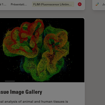
Jul 12, 2021
Présentations du CSF
FLIM (Fluorescence Lifetime Imaging Microscopy)
Fluorescence Lifeti
ssue Image Gallery
ual analysis of animal and human tissues is