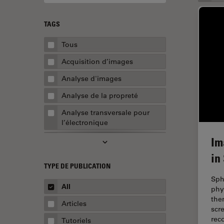
TAGS
Tous
Acquisition d’images
Analyse d'images
Analyse de la propreté
Analyse transversale pour
l’électronique
Im
AR Surgery
in
Assemblée
TYPE DE PUBLICATION
Assurance de la qualité /
Sph
Contrôle de la qualité
All
phy
the
Automobile et aérospatial
Articles
scr
Biologie cellulaire
rec
Tutoriels