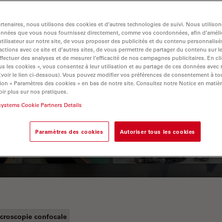
tenaires, nous utilisons des cookies et d’autres technologies de suivi. Nous utiliso
onnées que vous nous fournissez directement, comme vos coordonnées, afin d’amélio
tilisateur sur notre site, de vous proposer des publicités et du contenu personnalisé
actions avec ce site et d’autres sites, de vous permettre de partager du contenu sur l
ffectuer des analyses et de mesurer l’efficacité de nos campagnes publicitaires. En cl
s les cookies », vous consentez à leur utilisation et au partage de ces données avec
 (voir le lien ci-dessous). Vous pouvez modifier vos préférences de consentement à 
ion « Paramètres des cookies » en bas de notre site. Consultez notre Notice en matiè
 Polarization
Key Factors to
ir plus sur nos pratiques.
croscopy Principle
Consider When
systems Cookie Partners Details
Selecting a Stereo
Paramètres des cookies
Autoriser tous les cookies
Microscope
croscopie confocale