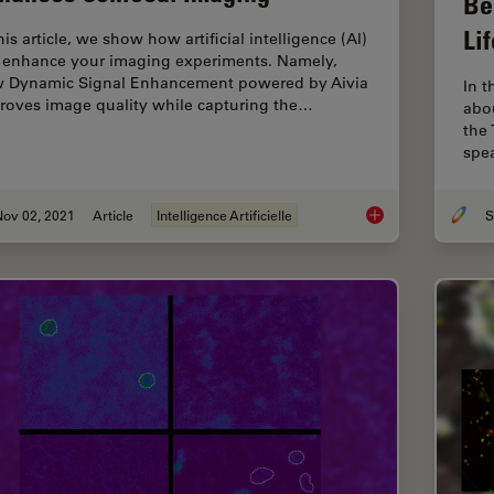
Be
Li
his article, we show how artificial intelligence (AI)
 enhance your imaging experiments. Namely,
 Dynamic Signal Enhancement powered by Aivia
In t
roves image quality while capturing the…
abo
the
spe
Nov 02, 2021
Article
Intelligence Artificielle
S
How Artificial Intel