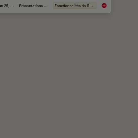
Jun 25, 2021
Présentations du CSF
Fonctionnalités de STELLARIS
me-based Imaging Gallery
Live Cell Imaging Ga