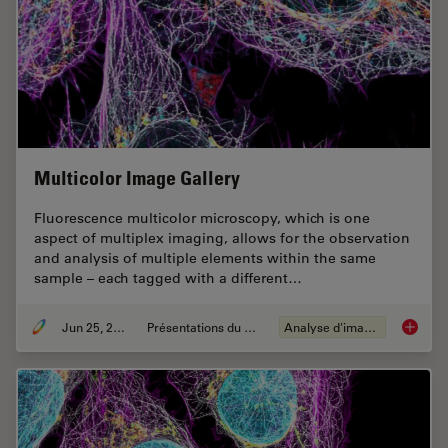
Multicolor Image Gallery
Fluorescence multicolor microscopy, which is one
aspect of multiplex imaging, allows for the observation
and analysis of multiple elements within the same
sample – each tagged with a different…
Jun 25, 2021
Présentations du CSF
Analyse d'images
Multico