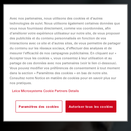
Avec nos partenaires, nous utilisons des cookies et d’autres
technologies de suivi. Nous utilisons également certaines données que
vous nous fournissez directement, comme vos coordonnées, afin
d’améliorer votre expérience utilisateur sur notre site, de vous proposer
des publicités et du contenu personnalisés en fonction de vos
interactions avec ce site et d’autres sites, de vous permettre de partager
du contenu sur les réseaux sociaux, d’effectuer des analyses et de
mesurer l’efficacité de nos campagnes publicitaires. En cliquant sur «
Accepter tous les cookies », vous consentez à leur utilisation et au
partage de ces données avec nos partenaires (voir le lien ci-dessous).
Vous pouvez modifier vos préférences de consentement à tout moment
dans la section « Paramètres des cookies » en bas de notre site.
Consultez notre Notice en matière de cookies pour en savoir plus sur
nos pratiques.
Leica Microsystems Cookie Partners Details
Paramètres des cookies
Autoriser tous les cookies