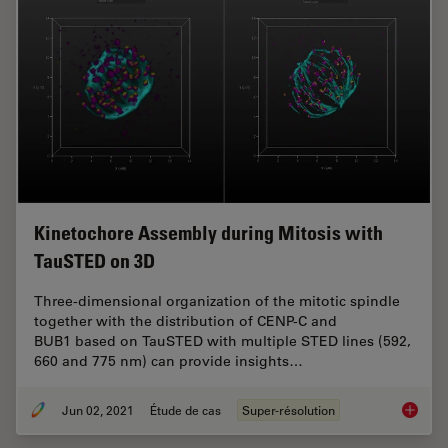
Kinetochore Assembly during Mitosis with
TauSTED on 3D
Three-dimensional organization of the mitotic spindle
together with the distribution of CENP-C and
BUB1 based on TauSTED with multiple STED lines (592,
660 and 775 nm) can provide insights…
Jun 02, 2021
Étude de cas
Super-résolution
Kinetoc