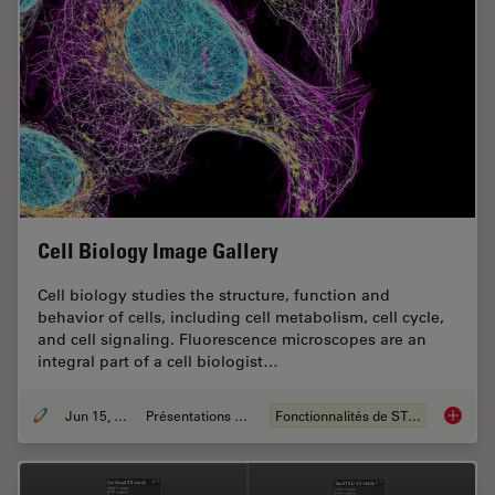
Cell Biology Image Gallery
Cell biology studies the structure, function and
behavior of cells, including cell metabolism, cell cycle,
and cell signaling. Fluorescence microscopes are an
integral part of a cell biologist…
Jun 15, 2021
Présentations du CSF
Fonctionnalités de STELLARIS
Cell Bi