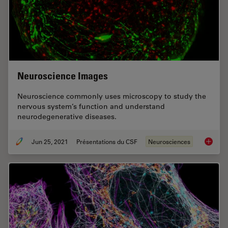
Neuroscience Images
Neuroscience commonly uses microscopy to study the
nervous system’s function and understand
neurodegenerative diseases.
Jun 25, 2021
Présentations du CSF
Neurosciences
Neurosc