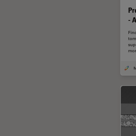
Dentisterie
Pr
Diffusion Raman cohérente
- 
(CRS)
Dissection
Fin
tom
Drosophila Research
sup
Éducation
mor
Ergonomie
F-Techniques
Fabrication de batteries
FLIM (Fluorescence Lifetime
Imaging Microscopy)
Fluorescence
Fluorophore
FluoSync