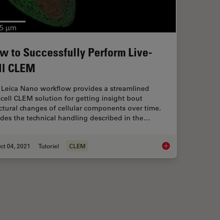
w to Successfully Perform Live-
ll CLEM
 Leica Nano workflow provides a streamlined
-cell CLEM solution for getting insight bout
ctural changes of cellular components over time.
des the technical handling described in the…
ct 04, 2021
Tutoriel
CLEM
eam Milling of Battery Components
How to Successfully