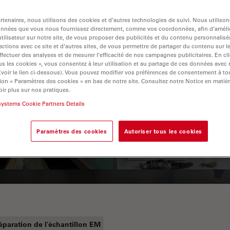
tenaires, nous utilisons des cookies et d’autres technologies de suivi. Nous utiliso
onnées que vous nous fournissez directement, comme vos coordonnées, afin d’amélio
tilisateur sur notre site, de vous proposer des publicités et du contenu personnalisé
actions avec ce site et d’autres sites, de vous permettre de partager du contenu sur l
ffectuer des analyses et de mesurer l’efficacité de nos campagnes publicitaires. En cl
s les cookies », vous consentez à leur utilisation et au partage de ces données avec
 (voir le lien ci-dessous). Vous pouvez modifier vos préférences de consentement à 
ion « Paramètres des cookies » en bas de notre site. Consultez notre Notice en matiè
ir plus sur nos pratiques.
 Polarization
Key Factors to
systems Cookie Partners Details
croscopy Principle
Consider When
Selecting a Stereo
Paramètres des cookies
Autoriser tous les cookies
Microscope
éparation de l'échantillon EM