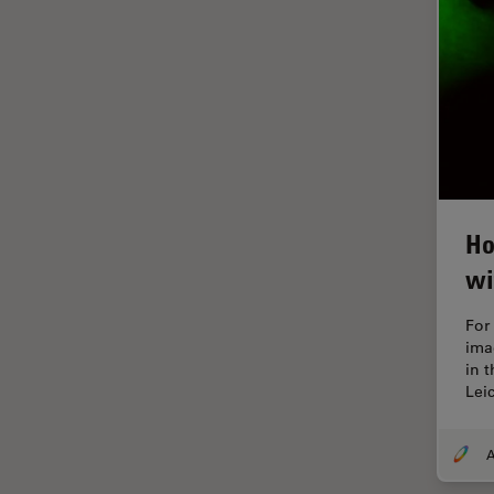
Imagerie quantitative
Imagerie THUNDER
Immunofluorescence
Industrie des métaux
Industrie électronique et des
semi-conducteurs
Intelligence Artificielle
Ho
Inverted Microscopy
wi
L'histoire
For
Les bases de la microscopie
imag
in t
Limite de diffraction
Lei
Logiciel de microscope
Maladies neurodégénératives
Médecine Légale