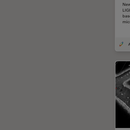
Chirurgie de la cornée
New
LIG
Chirurgie de la rétine
bas
mic
Chirurgie du glaucome
Circuit imprimé (PCB)
CLEM
A
Coloration
Congélation à haute pression
Conservation de l'art
Contrast Methods in Light
Microscopy
Cryo SEM
Cryo-microscopie
électronique
Culture cellulaire