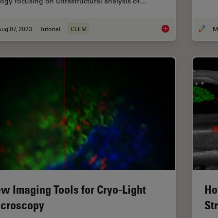
logy focusing on ultrastructural analysis of…
ug 07, 2023
Tutoriel
CLEM
How Marine Microorg
w Imaging Tools for Cryo-Light
Ho
croscopy
St