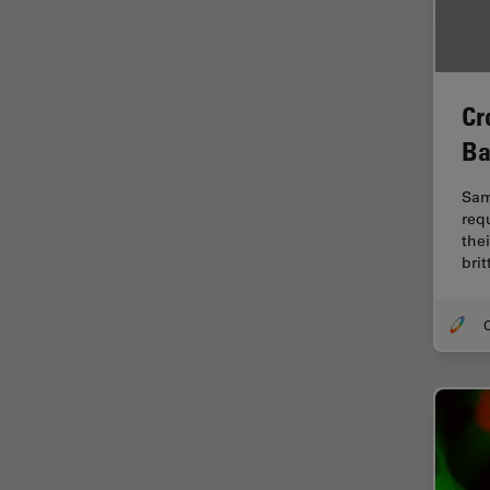
Fonctionnalités de
STELLARIS
Fraisage par faisceau d'ions
FRAP
Cr
FRET
Ba
Gynécologie et urologie
Sam
HyD
req
the
Imagerie 3D
bri
Imagerie et analyse
tissulaires avancées
O
Imagerie in vivo de
l'organisme entier
Imagerie multiplexée spatiale
Imagerie pour cellules
vivantes