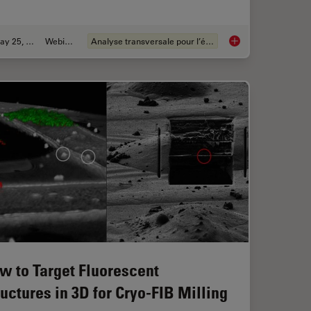
May 25, 2023
Webinaire
Analyse transversale pour l’électronique
anism Analysis can be Improved with High-pressure Freezing
How to Prepare and 
w to Target Fluorescent
ructures in 3D for Cryo-FIB Milling