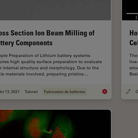
oss Section Ion Beam Milling of
Ho
ttery Components
Ce
ple Preparation of Lithium battery systems
The
uires high quality surface preparation to evaluate
live
ir internal structure and morphology. Due to the
stru
ttle materials involved, preparing pristine…
Besi
ct 13, 2021
Tutoriel
Fabrication de batteries
O
Cross Section Ion B