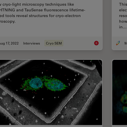
 cryo-light microscopy techniques like
This
HTNING and TauSense fluorescence lifetime-
ele
ed tools reveal structures for cryo-electron
reso
roscopy.
how 
in…
ug 17, 2022
Interviews
Cryo SEM
New Imaging Tools f