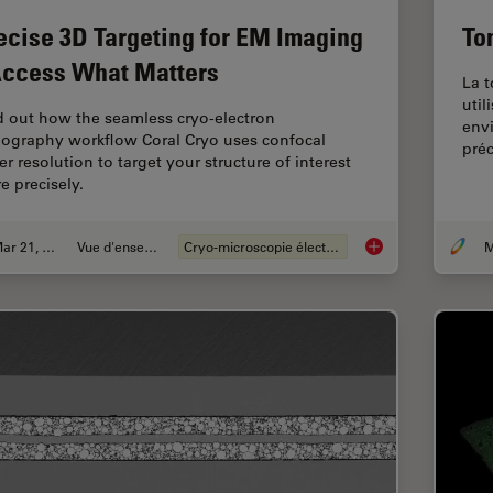
ecise 3D Targeting for EM Imaging
To
Access What Matters
La 
util
d out how the seamless cryo-electron
envi
ography workflow Coral Cryo uses confocal
préc
er resolution to target your structure of interest
e precisely.
Mar 21, 2022
Vue d'ensemble
Cryo-microscopie électronique
M
Precise 3D Targetin