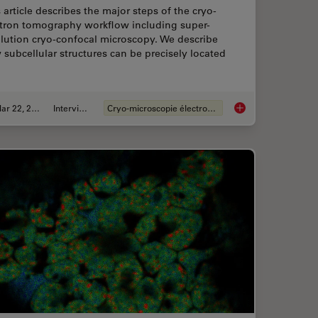
 article describes the major steps of the cryo-
ctron tomography workflow including super-
lution cryo-confocal microscopy. We describe
subcellular structures can be precisely located
Mar 22, 2022
Interviews
Cryo-microscopie électronique
or Cryo-Light Microscopy
How to Target Fluore