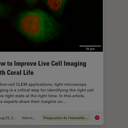
w to Improve Live Cell Imaging
th Coral Life
 live-cell CLEM applications, light microscopy
ing is a critical step for identifying the right cell
he right state at the right time. In this article,
ca experts share their insights on…
Aug 23, 2021
Interviews
Préparation de l'échantillon EM
How to Improve Live 