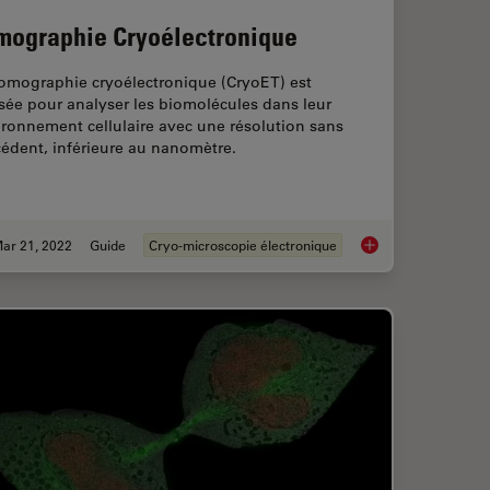
mographie Cryoélectronique
tomographie cryoélectronique (CryoET) est
isée pour analyser les biomolécules dans leur
ronnement cellulaire avec une résolution sans
édent, inférieure au nanomètre.
ar 21, 2022
Guide
Cryo-microscopie électronique
g for EM Imaging - Access What Matters
Tomographie Cryoél