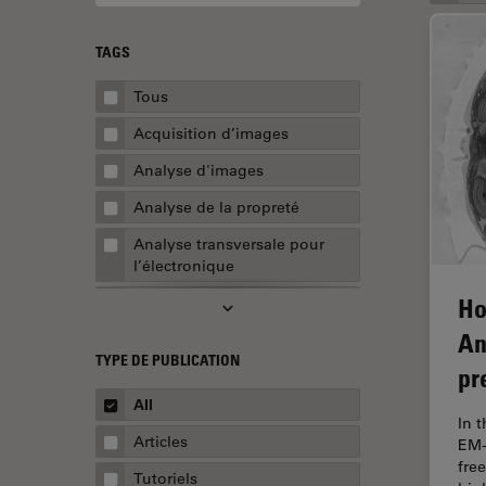
TAGS
Tous
Acquisition d’images
Analyse d'images
Analyse de la propreté
Analyse transversale pour
l’électronique
Ho
AR Surgery
An
Assemblée
TYPE DE PUBLICATION
pr
Assurance de la qualité /
Contrôle de la qualité
All
In 
Automobile et aérospatial
Articles
EM-
fre
Biologie cellulaire
Tutoriels