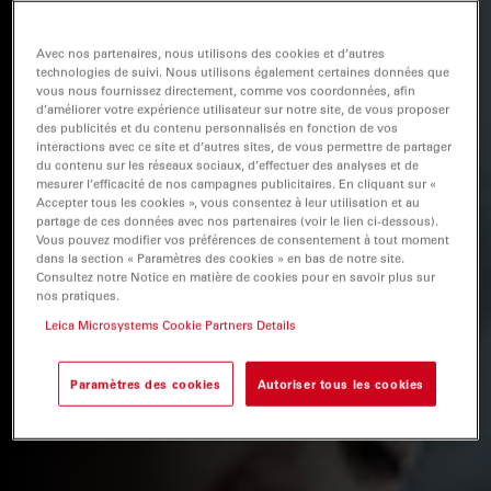
Avec nos partenaires, nous utilisons des cookies et d’autres
technologies de suivi. Nous utilisons également certaines données que
vous nous fournissez directement, comme vos coordonnées, afin
d’améliorer votre expérience utilisateur sur notre site, de vous proposer
des publicités et du contenu personnalisés en fonction de vos
interactions avec ce site et d’autres sites, de vous permettre de partager
du contenu sur les réseaux sociaux, d’effectuer des analyses et de
mesurer l’efficacité de nos campagnes publicitaires. En cliquant sur «
Accepter tous les cookies », vous consentez à leur utilisation et au
partage de ces données avec nos partenaires (voir le lien ci-dessous).
Vous pouvez modifier vos préférences de consentement à tout moment
dans la section « Paramètres des cookies » en bas de notre site.
Consultez notre Notice en matière de cookies pour en savoir plus sur
nos pratiques.
Leica Microsystems Cookie Partners Details
Paramètres des cookies
Autoriser tous les cookies