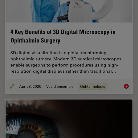
4 Key Benefits of 3D Digital Microscopy in
Ophthalmic Surgery
3D digital visualization is rapidly transforming
ophthalmic surgery. Modern 3D surgical microscopes
enable surgeons to perform procedures using high-
resolution digital displays rather than traditional…
Apr 08, 2026
Vue d'ensemble
Ophtalmologie
4 Key B