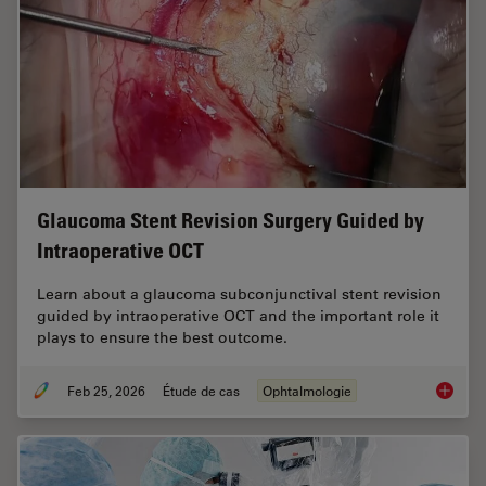
Glaucoma Stent Revision Surgery Guided by
Intraoperative OCT
Learn about a glaucoma subconjunctival stent revision
guided by intraoperative OCT and the important role it
plays to ensure the best outcome.
Feb 25, 2026
Étude de cas
Ophtalmologie
Glaucom