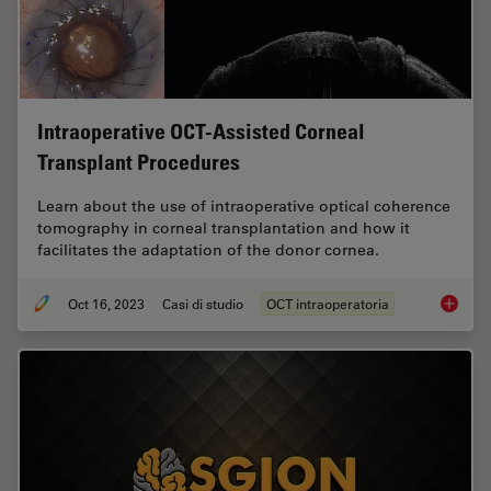
Intraoperative OCT-Assisted Corneal
Transplant Procedures
Learn about the use of intraoperative optical coherence
tomography in corneal transplantation and how it
facilitates the adaptation of the donor cornea.
Oct 16, 2023
Casi di studio
OCT intraoperatoria
Intraop