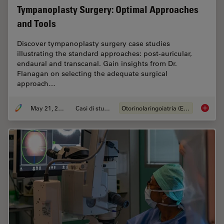
Tympanoplasty Surgery: Optimal Approaches
and Tools
Discover tympanoplasty surgery case studies
illustrating the standard approaches: post-auricular,
endaural and transcanal. Gain insights from Dr.
Flanagan on selecting the adequate surgical
approach…
May 21, 2024
Casi di studio
Otorinolaringoiatria (ENT)
Tympano