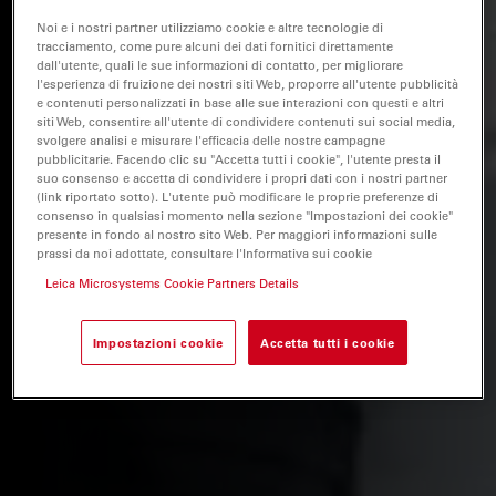
Noi e i nostri partner utilizziamo cookie e altre tecnologie di
tracciamento, come pure alcuni dei dati fornitici direttamente
dall'utente, quali le sue informazioni di contatto, per migliorare
l'esperienza di fruizione dei nostri siti Web, proporre all'utente pubblicità
e contenuti personalizzati in base alle sue interazioni con questi e altri
siti Web, consentire all'utente di condividere contenuti sui social media,
svolgere analisi e misurare l'efficacia delle nostre campagne
pubblicitarie. Facendo clic su "Accetta tutti i cookie", l'utente presta il
suo consenso e accetta di condividere i propri dati con i nostri partner
(link riportato sotto). L'utente può modificare le proprie preferenze di
consenso in qualsiasi momento nella sezione "Impostazioni dei cookie"
presente in fondo al nostro sito Web. Per maggiori informazioni sulle
prassi da noi adottate, consultare l'Informativa sui cookie
Leica Microsystems Cookie Partners Details
Impostazioni cookie
Accetta tutti i cookie