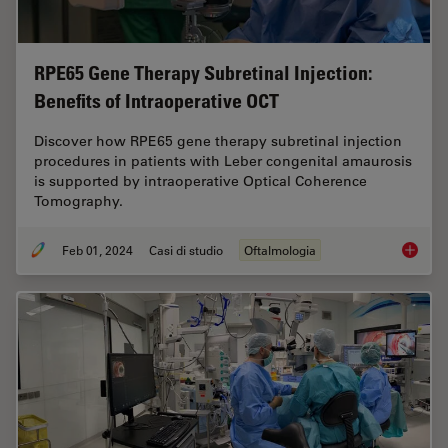
RPE65 Gene Therapy Subretinal Injection:
Benefits of Intraoperative OCT
Discover how RPE65 gene therapy subretinal injection
procedures in patients with Leber congenital amaurosis
is supported by intraoperative Optical Coherence
Tomography.
Feb 01, 2024
Casi di studio
Oftalmologia
RPE65 G