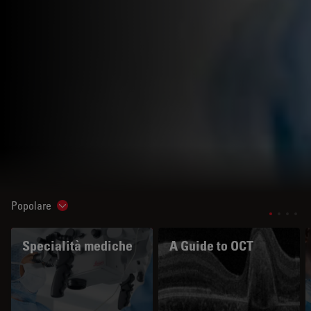
Popolare
Show subnavigation
Specialità mediche
A Guide to OCT