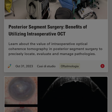
Posterior Segment Surgery: Benefits of
Utilizing Intraoperative OCT
Learn about the value of intraoperative optical
coherence tomography in posterior segment surgery to
precisely locate, evaluate and manage pathologies.
Oct 31, 2023
Casi di studio
Oftalmologia
Posteri