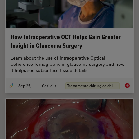
How Intraoperative OCT Helps Gain Greater
Insight in Glaucoma Surgery
Learn about the use of intraoperative Optical
Coherence Tomography in glaucoma surgery and how
it helps see subsurface tissue details.
Sep 25, 2023
Casi di studio
Trattamento chirurgico del glaucoma
How Int