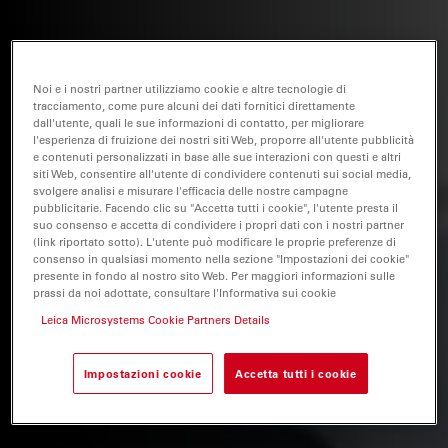
Noi e i nostri partner utilizziamo cookie e altre tecnologie di
tracciamento, come pure alcuni dei dati fornitici direttamente
dall'utente, quali le sue informazioni di contatto, per migliorare
l'esperienza di fruizione dei nostri siti Web, proporre all'utente pubblicità
e contenuti personalizzati in base alle sue interazioni con questi e altri
siti Web, consentire all'utente di condividere contenuti sui social media,
svolgere analisi e misurare l'efficacia delle nostre campagne
pubblicitarie. Facendo clic su "Accetta tutti i cookie", l'utente presta il
suo consenso e accetta di condividere i propri dati con i nostri partner
(link riportato sotto). L'utente può modificare le proprie preferenze di
consenso in qualsiasi momento nella sezione "Impostazioni dei cookie"
presente in fondo al nostro sito Web. Per maggiori informazioni sulle
prassi da noi adottate, consultare l'Informativa sui cookie
Leica Microsystems Cookie Partners Details
Impostazioni cookie
Accetta tutti i cookie