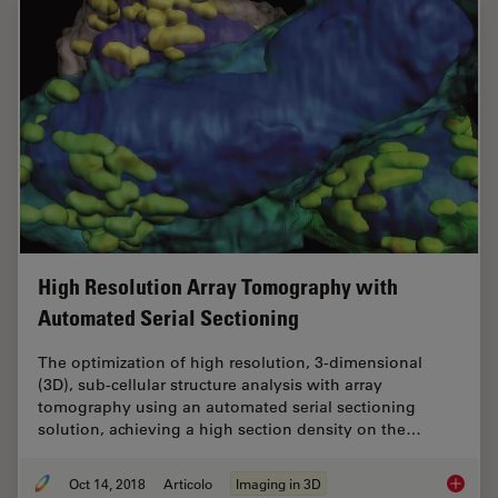
High Resolution Array Tomography with
Automated Serial Sectioning
The optimization of high resolution, 3-dimensional
(3D), sub-cellular structure analysis with array
tomography using an automated serial sectioning
solution, achieving a high section density on the…
Oct 14, 2018
Articolo
Imaging in 3D
High Re