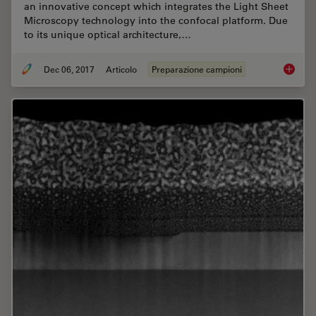
an innovative concept which integrates the Light Sheet
Microscopy technology into the confocal platform. Due
to its unique optical architecture,…
Dec 06, 2017
Articolo
Preparazione campioni
Using U