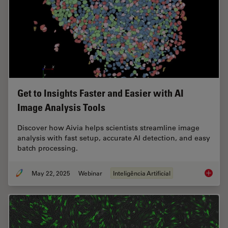
Get to Insights Faster and Easier with AI
Image Analysis Tools
Discover how Aivia helps scientists streamline image
analysis with fast setup, accurate AI detection, and easy
batch processing.
May 22, 2025
Webinar
Inteligência Artificial
Get to I