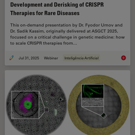
Development and Derisking of CRISPR
Therapies for Rare Diseases
This on-demand presentation by Dr. Fyodor Urnov and
Dr. Sadik Kassim, originally delivered at ASGCT 2025,
focused on a critical challenge in genetic medicine: how
to scale CRISPR therapies from…
Jul 31, 2025
Webinar
Inteligência Artificial
Develop