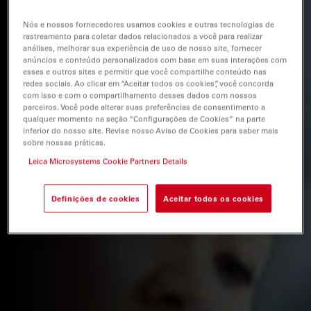
Nós e nossos fornecedores usamos cookies e outras tecnologias de
rastreamento para coletar dados relacionados a você para realizar
análises, melhorar sua experiência de uso de nosso site, fornecer
anúncios e conteúdo personalizados com base em suas interações com
esses e outros sites e permitir que você compartilhe conteúdo nas
redes sociais. Ao clicar em “Aceitar todos os cookies”, você concorda
com isso e com o compartilhamento desses dados com nossos
parceiros. Você pode alterar suas preferências de consentimento a
qualquer momento na seção “Configurações de Cookies” na parte
inferior do nosso site. Revise nosso Aviso de Cookies para saber mais
sobre nossas práticas.
Leica Microsystems Cookie Partners Details
Definições de cookies
Aceitar todos os cookies