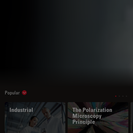
Popular
Show subnavigation
Industrial
The Polarization
Microscopy
Principle