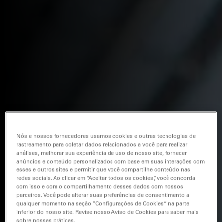
Nós e nossos fornecedores usamos cookies e outras tecnologias de
rastreamento para coletar dados relacionados a você para realizar
análises, melhorar sua experiência de uso de nosso site, fornecer
anúncios e conteúdo personalizados com base em suas interações com
esses e outros sites e permitir que você compartilhe conteúdo nas
redes sociais. Ao clicar em “Aceitar todos os cookies”, você concorda
com isso e com o compartilhamento desses dados com nossos
parceiros. Você pode alterar suas preferências de consentimento a
qualquer momento na seção “Configurações de Cookies” na parte
inferior do nosso site. Revise nosso Aviso de Cookies para saber mais
sobre nossas práticas.