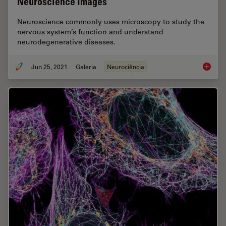
Neuroscience Images
Neuroscience commonly uses microscopy to study the
nervous system’s function and understand
neurodegenerative diseases.
Jun 25, 2021
Galeria
Neurociência
Neurosc