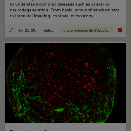
to understand complex diseases such as cancer or
neurodegeneration. From basic immunohistochemistry
to intravital imaging, confocal microscopy…
Jun 25, 2021
Galeria
Funcionalidades do STELLARIS
Tissue 