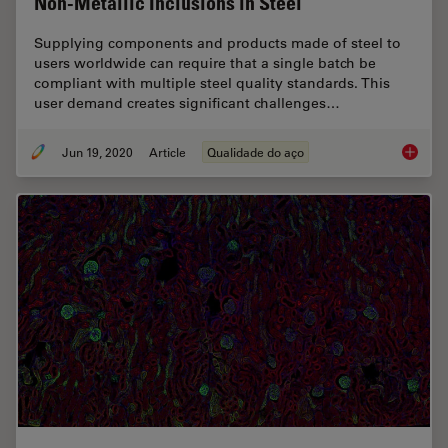
Non-Metallic Inclusions in Steel
Supplying components and products made of steel to
users worldwide can require that a single batch be
compliant with multiple steel quality standards. This
user demand creates significant challenges…
Jun 19, 2020
Article
Qualidade do aço
Top Issu