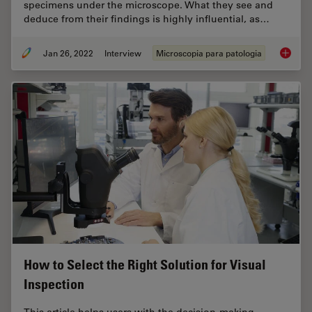
specimens under the microscope. What they see and
deduce from their findings is highly influential, as…
Jan 26, 2022
Interview
Microscopia para patologia
The Time
How to Select the Right Solution for Visual
Inspection