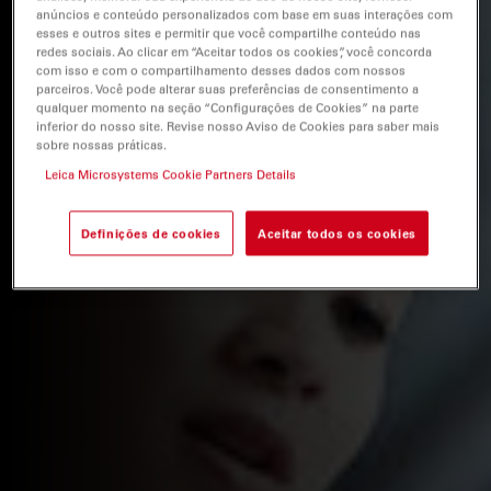
anúncios e conteúdo personalizados com base em suas interações com
esses e outros sites e permitir que você compartilhe conteúdo nas
redes sociais. Ao clicar em “Aceitar todos os cookies”, você concorda
com isso e com o compartilhamento desses dados com nossos
parceiros. Você pode alterar suas preferências de consentimento a
qualquer momento na seção “Configurações de Cookies” na parte
inferior do nosso site. Revise nosso Aviso de Cookies para saber mais
sobre nossas práticas.
Leica Microsystems Cookie Partners Details
Definições de cookies
Aceitar todos os cookies