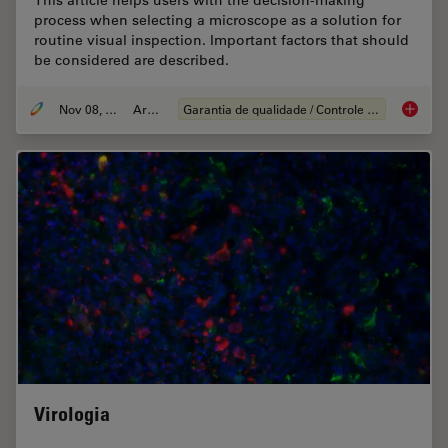
This article helps users with the decision-making
process when selecting a microscope as a solution for
routine visual inspection. Important factors that should
be considered are described.
Nov 08, 2021
Article
Garantia de qualidade / Controle de qualidade
How to S
Virologia