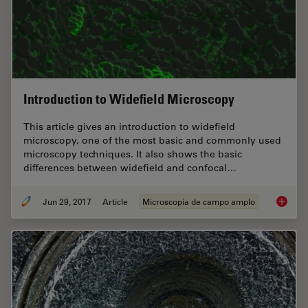
Introduction to Widefield Microscopy
This article gives an introduction to widefield
microscopy, one of the most basic and commonly used
microscopy techniques. It also shows the basic
differences between widefield and confocal…
Jun 29, 2017
Article
Microscopia de campo amplo
Introdu