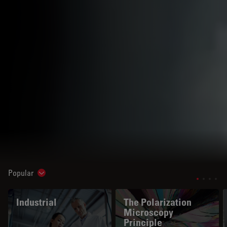
Popular
Show subnavigation
Industrial
The Polarization
Microscopy
Principle