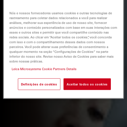
Nós e nossos fornecedores usamos cookies e outras tecnologias de
rastreamento para coletar dados relacionados a você para realizar
análises, melhorar sua experiência de uso de nosso site, fornecer
anúncios e conteúdo personalizados com base em suas interações com
esses e outros sites e permitir que você compartilhe conteúdo nas
redes sociais. Ao clicar em “Aceitar todos os cookies”, você concorda
com isso e com o compartilhamento desses dados com nossos
parceiros. Você pode alterar suas preferências de consentimento a
qualquer momento na seção “Configurações de Cookies” na parte
inferior do nosso site. Revise nosso Aviso de Cookies para saber mais
sobre nossas práticas.
Leica Microsystems Cookie Partners Details
Definições de cookies
Aceitar todos os cookies