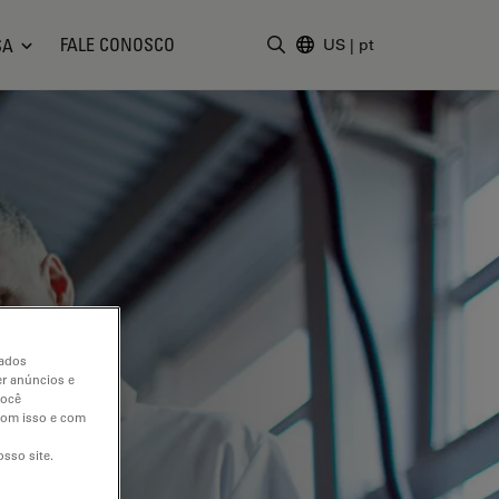
FALE CONOSCO
SA
US
|
pt
Insira o termo da pesquisa
dados
er anúncios e
você
 com isso e com
sso site.