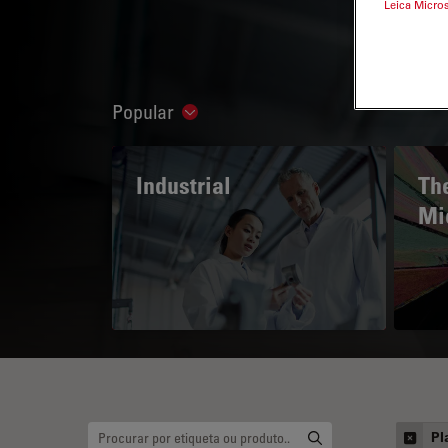
Leica Micro
Popular
Show subnavigation
Industrial
The
Mi
Pl