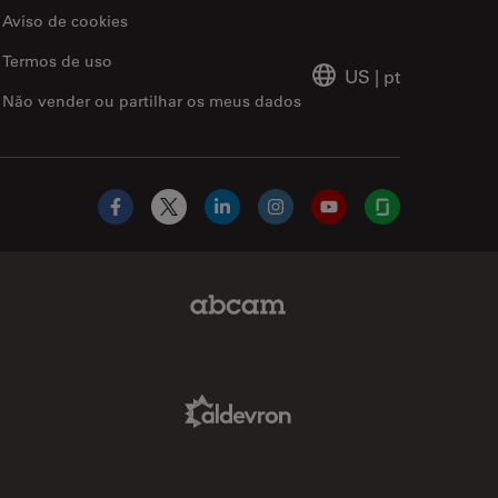
Aviso de cookies
Termos de uso
US
|
pt
Não vender ou partilhar os meus dados
Facebook
X
LinkedIn
Instagram
YouTube
Glassdoor
Abcam Limited Link
Aldevron Link