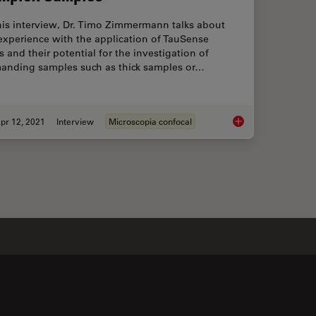
his interview, Dr. Timo Zimmermann talks about
experience with the application of TauSense
s and their potential for the investigation of
anding samples such as thick samples or…
pr 12, 2021
Interview
Microscopia confocal
scent Structures in 3D for Cryo-FIB Milling
Benefits of TauCont