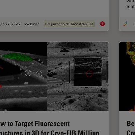
worl
bio
an 22, 2026
Webinar
Preparação de amostras EM
F
High-Pressure Freez
w to Target Fluorescent
Be
ructures in 3D for Cryo-FIB Milling
Co