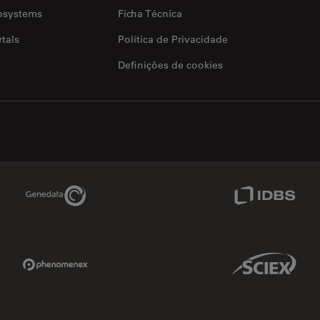
osystems
Ficha Técnica
tals
Política de Privacidade
Definições de cookies
Genedata Link
IDBS Link
Phenomenex Link
Sciex Link