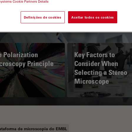
systems Cookie Partners Details
Definições de cookies
Aceitar todos os cookies
 Polarization
Key Factors to
croscopy Principle
Consider When
Selecting a Stereo
Microscope
ataforma de microscopia do EMBL