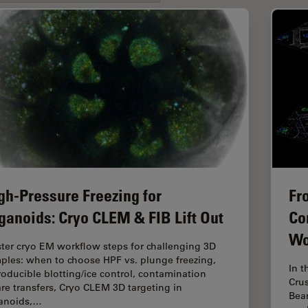
gh-Pressure Freezing for
Fr
ganoids: Cryo CLEM & FIB Lift Out
Co
Wo
ter cryo EM workflow steps for challenging 3D
ples: when to choose HPF vs. plunge freezing,
In t
roducible blotting/ice control, contamination
Crus
re transfers, Cryo CLEM 3D targeting in
Beam
anoids,…