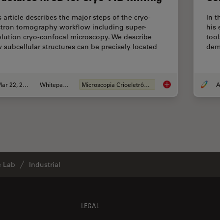
s article describes the major steps of the cryo-
In t
ctron tomography workflow including super-
his 
olution cryo-confocal microscopy. We describe
tool
 subcellular structures can be precisely located
dem
…
Mar 22, 2022
Whitepaper
Microscopia Crioeletrônica
A
How to Target Fluore
e Lab
Industrial
LEGAL