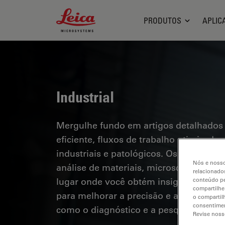
Leica Microsystems Logo
PRODUTOS
APLIC
Industrial
Mergulhe fundo em artigos detalhados
eficiente, fluxos de trabalho otimizad
industriais e patológicos. Os tópicos a
Nós e nosso
análise de materiais, microscopia em pa
relacionados
lugar onde você obtém insights valioso
conteúdo pe
compartilhe
para melhorar a precisão e a eficiênci
o compartil
consentimen
como o diagnóstico e a pesquisa patoló
Revise noss