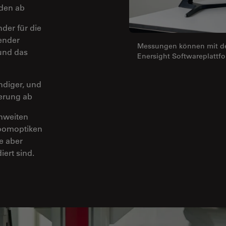
den ab
er für die
ender
Messungen können mit dem
und das
Enersight Softwareplattf
ndiger, und
ßerung ab
nweiten
Zoomoptiken
ie aber
iert sind.