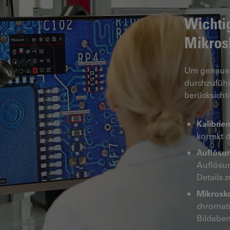
Wichti
Mikros
Um genaue 
durchzuführ
berücksicht
Kalibrie
korrekt 
Auflösu
Auflösu
Details 
Mikrosko
chromati
Bildeben