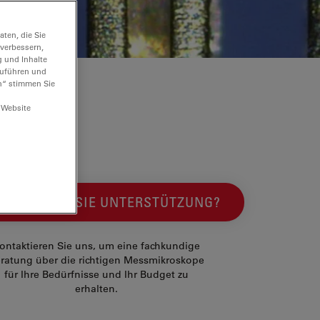
ten, die Sie
 verbessern,
g und Inhalte
hzuführen und
n“ stimmen Sie
 Website
WÜNSCHEN SIE UNTERSTÜTZUNG?
ontaktieren Sie uns, um eine fachkundige
ratung über die richtigen Messmikroskope
für Ihre Bedürfnisse und Ihr Budget zu
erhalten.