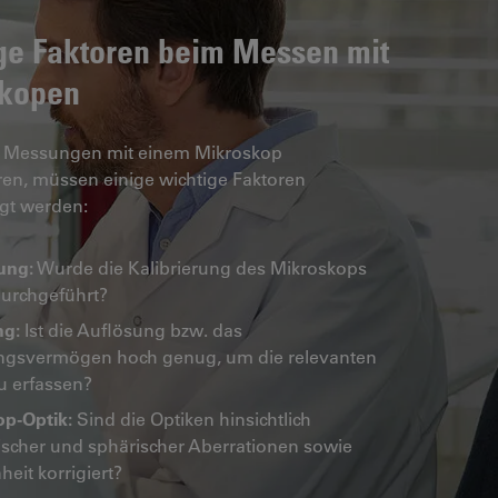
ge Faktoren beim Messen mit
kopen
Messungen mit einem Mikroskop
en, müssen einige wichtige Faktoren
igt werden:
rung:
Wurde die Kalibrierung des Mikroskops
durchgeführt?
ng:
Ist die Auflösung bzw. das
ngsvermögen hoch genug, um die relevanten
zu erfassen?
p-Optik:
Sind die Optiken hinsichtlich
scher und sphärischer Aberrationen sowie
heit korrigiert?