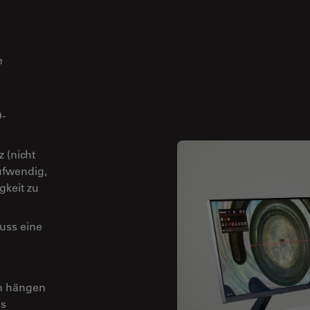
e
D-
 (nicht
aufwendig,
gkeit zu
uss eine
en hängen
es