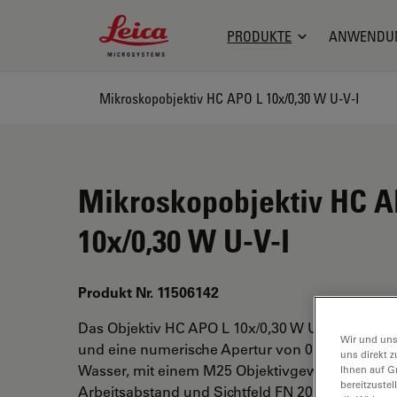
Leica Microsystems Logo
PRODUKTE
ANWENDU
Mikroskopobjektiv HC APO L 10x/0,30 W U-V-I
Mikroskopobjektiv HC A
10x/0,30 W U-V-I
Produkt Nr. 11506142
Das Objektiv HC APO L 10x/0,30 W U-V-I hat ei
Wir und uns
und eine numerische Apertur von 0,3. Für den I
uns direkt z
Wasser, mit einem M25 Objektivgewinde mit 3,
Ihnen auf G
bereitzuste
Arbeitsabstand und Sichtfeld FN 20.