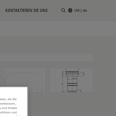
KONTAKTIEREN SIE UNS
US
|
de
Suchbegriff eingeben
ten, die Sie
 verbessern,
g und Inhalte
hzuführen und