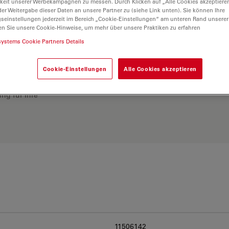
keit unserer Werbekampagnen zu messen. Durch Klicken auf „Alle Cookies akzeptiere
er Weitergabe dieser Daten an unsere Partner zu (siehe Link unten). Sie können Ihre
gseinstellungen jederzeit im Bereich „Cookie-Einstellungen“ am unteren Rand unserer
en Sie unsere Cookie-Hinweise, um mehr über unsere Praktiken zu erfahren
systems Cookie Partners Details
Cookie-Einstellungen
Alle Cookies akzeptieren
ösung. Erkunden Sie
rgleichen Sie Alternativen
ng für Ihre
11506142