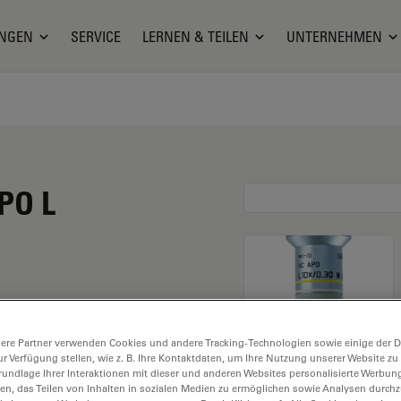
NGEN
SERVICE
LERNEN & TEILEN
UNTERNEHMEN
PO L
ne Vergrößerung von 10X
ere Partner verwenden Cookies und andere Tracking-Technologien sowie einige der Da
mmersionseinsatz in
ur Verfügung stellen, wie z. B. Ihre Kontaktdaten, um Ihre Nutzung unserer Website zu
6 mm freiem
rundlage Ihrer Interaktionen mit dieser und anderen Websites personalisierte Werbun
llen, das Teilen von Inhalten in sozialen Medien zu ermöglichen sowie Analysen durc