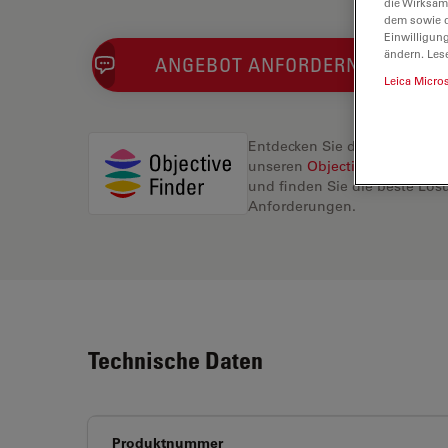
die Wirksam
dem sowie d
Einwilligun
ändern. Les
ANGEBOT ANFORDERN
Leica Micro
Entdecken Sie die perfekte L
unseren
Objective Finder
, ve
und finden Sie die beste Lösu
Anforderungen.
Technische Daten
Produktnummer