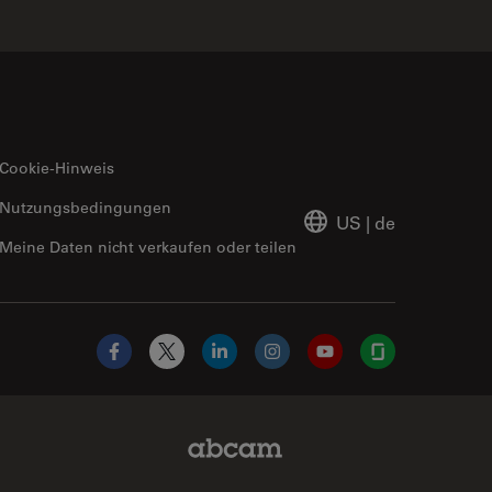
Cookie-Hinweis
Nutzungsbedingungen
US
|
de
Meine Daten nicht verkaufen oder teilen
Facebook
X
LinkedIn
Instagram
YouTube
Glassdoor
Abcam Limited Link