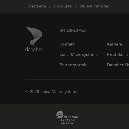
Startseite
Produkte
Objectivefinder
Footer
Danaher Logo
UNTERNEHMEN
Kontakt
Karriere
Leica Microsystems
Produktsic
Partnerportale
Danaher Li
© 2026 Leica Microsystems
Beckman Coulter Link