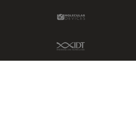
Molecular Devices Link
IDT Link