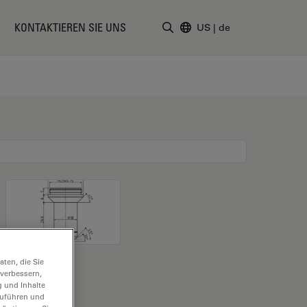
KONTAKTIEREN SIE UNS
US
|
de
Suchbegriff eingeben
ten, die Sie
 verbessern,
g und Inhalte
hzuführen und