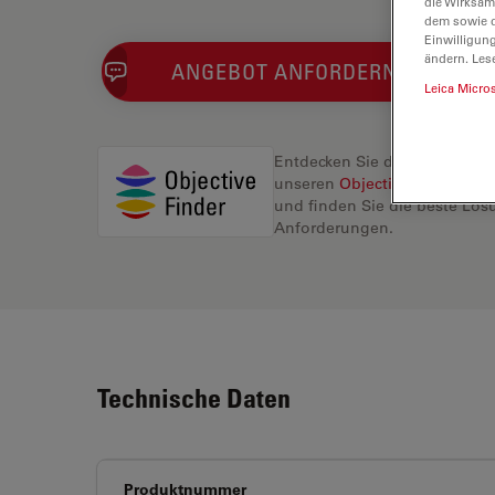
die Wirksam
dem sowie d
Einwilligun
ändern. Les
ANGEBOT ANFORDERN
Leica Micro
Entdecken Sie die perfekte L
unseren
Objective Finder
, ve
und finden Sie die beste Lösu
Anforderungen.
Technische Daten
Produktnummer