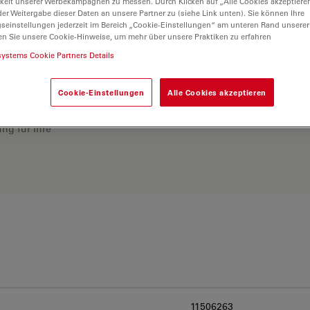
keit unserer Werbekampagnen zu messen. Durch Klicken auf „Alle Cookies akzeptiere
er Weitergabe dieser Daten an unsere Partner zu (siehe Link unten). Sie können Ihre
gseinstellungen jederzeit im Bereich „Cookie-Einstellungen“ am unteren Rand unserer
en Sie unsere Cookie-Hinweise, um mehr über unsere Praktiken zu erfahren
systems Cookie Partners Details
Cookie-Einstellungen
Alle Cookies akzeptieren
ösung. Erkunden Sie
rgleichen Sie Alternativen
ng für Ihre
11506263