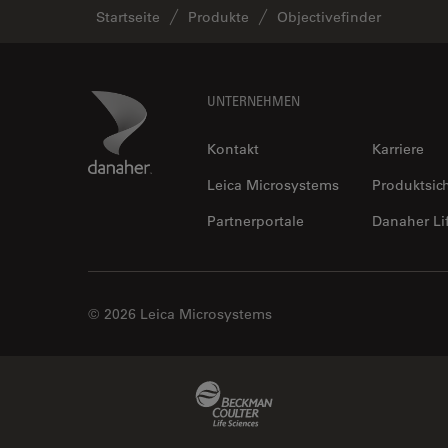
Startseite
Produkte
Objectivefinder
Footer
Danaher Logo
UNTERNEHMEN
Kontakt
Karriere
Leica Microsystems
Produktsic
Partnerportale
Danaher Li
© 2026 Leica Microsystems
Beckman Coulter Link