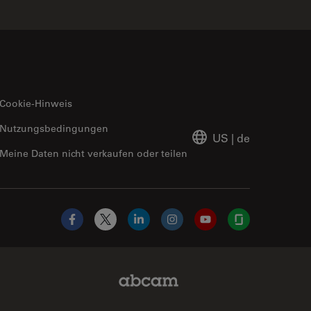
Cookie-Hinweis
Nutzungsbedingungen
US
|
de
Meine Daten nicht verkaufen oder teilen
Facebook
X
LinkedIn
Instagram
YouTube
Glassdoor
Abcam Limited Link