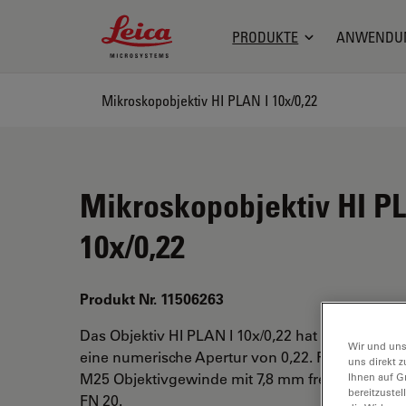
Leica Microsystems Logo
PRODUKTE
ANWENDU
Mikroskopobjektiv HI PLAN I 10x/0,22
Mikroskopobjektiv HI P
10x/0,22
Produkt Nr. 11506263
Das Objektiv HI PLAN I 10x/0,22 hat eine Vergr
Wir und uns
eine numerische Apertur von 0,22. Für Trocken
uns direkt z
M25 Objektivgewinde mit 7,8 mm freiem Arbeit
Ihnen auf G
bereitzuste
FN 20.