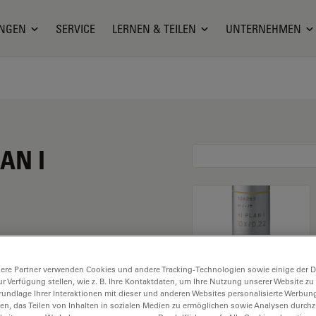
NGEN
SERVICE
LERNEN & TEILEN
UNTERNEHMEN
LAN I
ößerung von 10X und
ere Partner verwenden Cookies und andere Tracking-Technologien sowie einige der Da
immersion, mit einem
ur Verfügung stellen, wie z. B. Ihre Kontaktdaten, um Ihre Nutzung unserer Website zu
sabstand und Sehfeld
rundlage Ihrer Interaktionen mit dieser und anderen Websites personalisierte Werbun
llen, das Teilen von Inhalten in sozialen Medien zu ermöglichen sowie Analysen durc