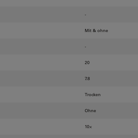
-
Mit & ohne
-
20
7.8
Trocken
Ohne
10⨉