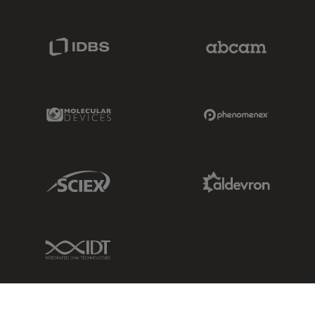
IDBS Link
Abcam Limited
Molecular Devices Link
Phenomenex L
Sciex Link
Aldevron Link
IDT Link