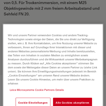
von 0,5. Für Trockenimmersion, mit einem M25
Objektivgewinde mit 2 mm freiem Arbeitsabstand und
Sehfeld FN 20.
ANGEBOT ANFORDERN
Wir und unsere Partner verwenden Cookies und andere Tracking-
Technologien sowie einige der Daten, die Sie uns direkt zur Verfügung
stellen, wie z. B. Ihre Kontaktdaten, um Ihre Nutzung unserer Website zu
Entdecken Sie die perfekte Lösung.
verbessern, Ihnen auf Grundlage Ihrer Interaktionen mit dieser und
Erkunden Sie unseren
Objective
anderen Websites personalisierte Werbung und Inhalte bereitzustellen,
Finder
, vergleichen Sie Alternativen
das Teilen von Inhalten in sozialen Medien zu ermöglichen sowie
Analysen durchzuführen und die Wirksamkeit unserer Werbekampagnen
und finden Sie die beste Lösung für
zu messen. Durch Klicken auf „Alle Cookies akzeptieren“ stimmen Sie
Ihre Anforderungen.
dem sowie der Weitergabe dieser Daten an unsere Partner zu (siehe Link
unten). Sie können Ihre Einwilligungseinstellungen jederzeit im Bereich
„Cookie-Einstellungen“ am unteren Rand unserer Website ändern.
Lesen Sie unsere Cookie-Hinweise, um mehr über unsere Praktiken zu
erfahren
Technische Daten
Leica Microsystems Cookie Partners Details
Produktnummer
Cookie-Einstellungen
Alle Cookies akzeptieren
11506273