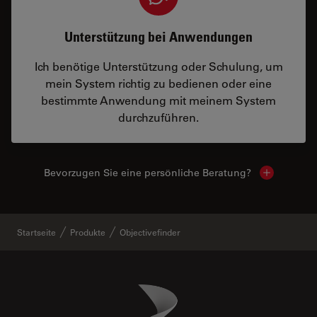
Unterstützung bei Anwendungen
Ich benötige Unterstützung oder Schulung, um
mein System richtig zu bedienen oder eine
bestimmte Anwendung mit meinem System
durchzuführen.
Bevorzugen Sie eine persönliche Beratung?
Show local
Startseite
Produkte
Objectivefinder
Danaher Logo
Footer