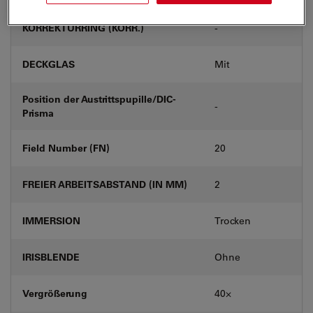
KORREKTURRING (KORR.)
-
DECKGLAS
Mit
Position der Austrittspupille/DIC-
-
Prisma
Field Number (FN)
20
FREIER ARBEITSABSTAND (IN MM)
2
IMMERSION
Trocken
IRISBLENDE
Ohne
Vergrößerung
40⨉