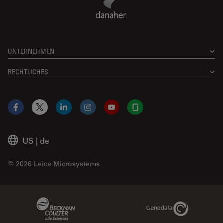
UNTERNEHMEN
RECHTLICHES
Facebook
X
LinkedIn
Instagram
YouTube
Glassdoor
US
|
de
© 2026 Leica Microsystems
Beckman Coulter Link
Genedata Link