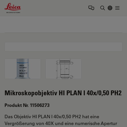
Leica Microsystems Logo
Togg
Suchbegrif
Mikroskopobjektiv HI PLAN I 40x/0,50 PH2
Produkt Nr. 11506273
Das Objektiv HI PLAN I 40x/0,50 PH2 hat eine
Vergrößerung von 40X und eine numerische Apertur